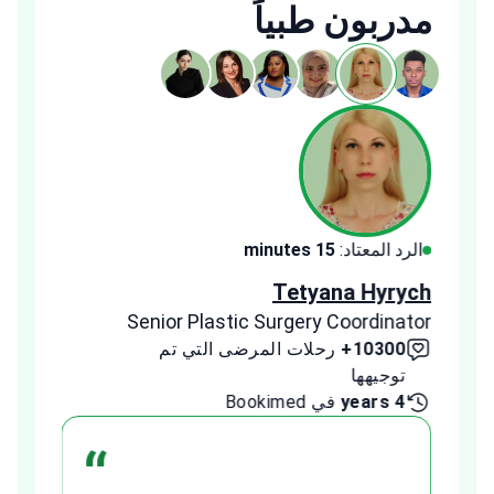
مدربون طبياً
الرد المعتاد:
15 minutes
الرد ا
ldeeb
Tetyana Hyrych
inator
Senior Plastic Surgery Coordinator
10300+
رحلات المرضى التي تم
00+
توجيهها
توج
4 years
في Bookimed
1 year
“