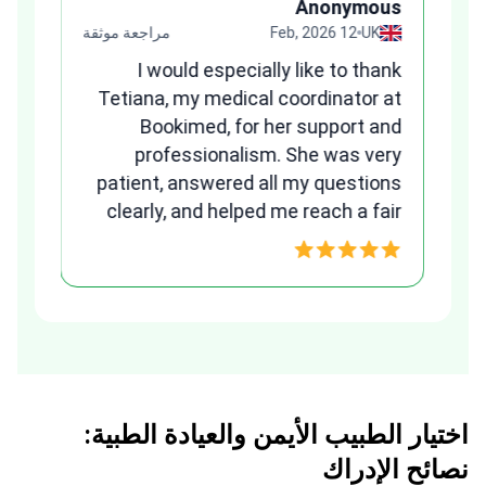
us
Anonymous
قة
UK
12 Feb, 2026
مراجعة موثقة
ges
I would especially like to thank
and
Tetiana, my medical coordinator at
any
Bookimed, for her support and
ns.
professionalism. She was very
B
patient, answered all my questions
clearly, and helped me reach a fair
w
and transparent agreement. Her
assistance made a stressful
process much easier. Highly
recommended. Thank you Tetiana,
you are the best!!!
اختيار الطبيب الأيمن والعيادة الطبية:
نصائح الإدراك