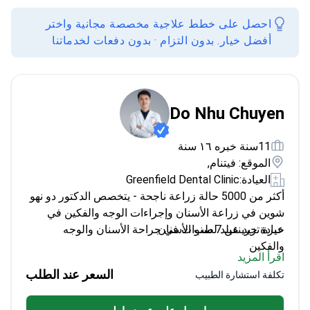
احصل على خطط علاجية مخصصة مجانية واختر
أفضل خيار. بدون التزام · بدون دفعات لخدماتنا
Do Nhu Chuyen
11سنة خبره ١٦ سنة
الموقع: فيتنام,
العيادة:
Greenfield Dental Clinic
أكثر من 5000 حالة زراعة ناجحة - يتخصص الدكتور دو نهو
شوين في زراعة الأسنان وإجراءات الوجه والفكين في
عيادة جرينفيلد لطب الأسنان.
خبرة تزيد عن 7 سنوات في جراحة الأسنان والوجه
والفكين
اقرأ المزيد
ماهر في قشور الأسنان (فينير) وخلع الأسنان
السعر عند الطلب
تكلفة استشارة الطبيب
خريج جامعة هانوي الطبية