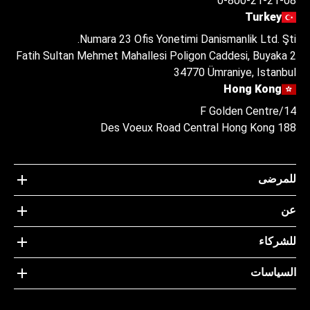
0-800-21-21-08
Turkey
Numara 23 Ofis Yonetimi Danismanlik Ltd. Şti.
Fatih Sultan Mehmet Mahallesi Poligon Caddesi, Buyaka 2
34770 Ümraniye, Istanbul
Hong Kong
14/F Golden Centre
188 Des Voeux Road Central Hong Kong
للمرضى
عن
للشركاء
السياسات