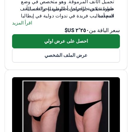
تجميل الأنف المرموقة. وهو متخصص في وضع
خطط علاجية للجراحات الوظيفية والتجميلية
طور تقنيتين جراحيتين أصليتين لإجراءات الأنف
المعقدة.
قدم أساليب فريدة في ندوات دولية في إيطاليا
تدرب في عيادة زيبا في كليفلاند وجامعة
اقرأ المزيد
لينشوبينغ
سعر الباقة من
٢٬٢٥٠ US$
متخصص في شفط الدهون الضخم وتجديد
احصل على عرض اولي
شباب الوجه بالكامل
عضو في الجمعية التركية للجراحة التجميلية
عرض الملف الشخصي
والترميمية