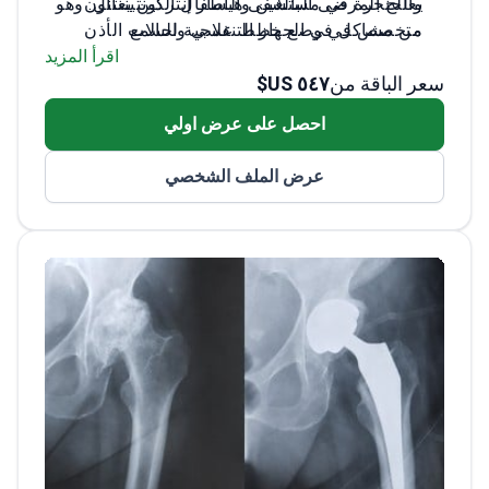
يعالج المرضى البالغين والأطفال الذين يعانون
والحنجرة في مستشفى هيسار إنتركونتيننتال. وهو
من مشاكل في الجهاز التنفسي والسمع
متخصص في وضع خطط علاجية لحالات الأذن
والأنف والحنجرة المعقدة.
يركز على أورام الرأس والرقبة، بما في ذلك
اقرأ المزيد
سعر الباقة من
٥٤٧ US$
أورام الغدة الدرقية والغدد اللعابية
خبير في جراحات الأنف الوظيفية مثل رأب
احصل على عرض اولي
الحاجز الأنفي لتحسين التنفس
مؤهل كأستاذ مشارك في الطب – وهو رتبة
عرض الملف الشخصي
أكاديمية عالية