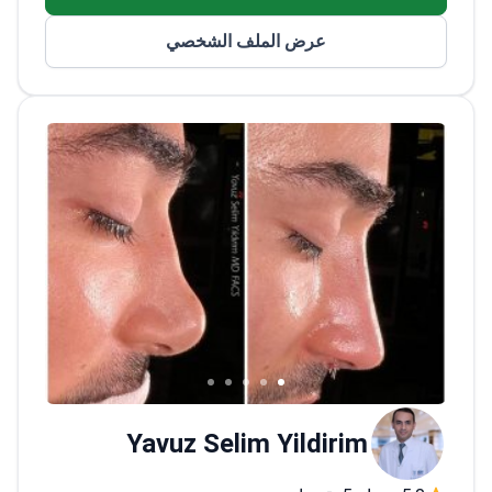
أجرت تدريباً على جماليات الوجه والثدي في
عرض الملف الشخصي
معهد خافيير دي بينيتو في برشلونة
متخصصة في نحت الجسم عالي التحديد وشد
الوجه بالمنظار
Yavuz Selim Yildirim