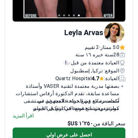
Leyla Arvas
5.0 ممتاز
2 تقييم
•
28سنة خبره ١٦ سنة
العيادة معتمدة من قبل
الموقع: تركيا, إسطنبول
4.7
العيادة:
Quartz Hospital
بصفتها مدربة معتمدة لتقنية VASER وأستاذة
مساعدة سابقة، تقدم الدكتورة أرفاس استشارات
أكملت زمالة في الجراحة المجهرية في
متخصصة مع وضع خطة علاجية في مستشفى
كوارتز. وهي متخصصة في تشكيل الجسم
مستشفى تشانغ غونغ التذكاري في تايوان
وجماليات الوجه.
تدربت على علاجات الليزر في مستشفى
اقرأ المزيد
TWMU في طوكيو
سعر الباقة من
١٬٢٥٠ US$
عضو نشط في الجمعية الدولية لجراحة التجميل
احصل على عرض اولي
(ISAPS)