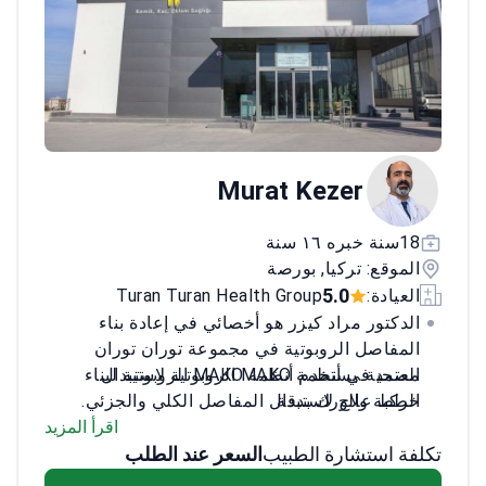
Murat Kezer
18سنة خبره ١٦ سنة
الموقع: تركيا, بورصة
5.0
العيادة:
Turan Turan Health Group
الدكتور مراد كيزر هو أخصائي في إعادة بناء
المفاصل الروبوتية في مجموعة توران توران
معتمد في أنظمة MAKO الروبوتية لاستبدال
الصحية. يستخدم أنظمة MAKO الروبوتية لبناء
الركبة والورك بدقة
خطط علاج لاستبدال المفاصل الكلي والجزئي.
يستخدم العلاجات البيولوجية مثل الخلايا
اقرأ المزيد
الجذعية و PRP للحفاظ على المفاصل
تكلفة استشارة الطبيب
السعر عند الطلب
يجري جراحات مراجعة معقدة لزراعات الورك