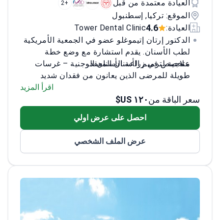
العيادة معتمدة من قبل
+2
الموقع: تركيا, إسطنبول
4.6
العيادة:
Tower Dental Clinic
الدكتور إرتان إتيموغلو عضو في الجمعية الأمريكية
لطب الأسنان. يقدم استشارة مع وضع خطة
علاجية لترميم الأسنان المعقد.
متخصص في زراعة الأسنان الوجنية – غرسات
طويلة للمرضى الذين يعانون من فقدان شديد
في عظام الفك
اقرأ المزيد
سعر الباقة من
١٢٠ US$
يستخدم أنظمة Straumann و Nobel Biocare
لاستبدال الأسنان بشكل متين وعالي الجودة
احصل على عرض اولي
ينفذ طرق All-on-4 و All-on-6 لاستعادة وظيفة
الأسنان الكاملة
عرض الملف الشخصي
ذو خبرة في جراحة الفم بما في ذلك إجراءات
تطعيم العظام ورفع الجيوب الأنفية
عضو في غرفة أطباء الأسنان في إسطنبول –
الهيئة التنظيمية المهنية المحلية في تركيا