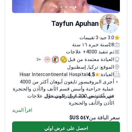
Tayfun Apuhan
3.0 جيد
3 تقييمات
•
28سنة خبره ١٦ سنة
تم تنفيذ 4000+ علاجات
العيادة معتمدة من قبل
+3
الموقع: تركيا, إسطنبول
4.5
العيادة:
Hisar Intercontinental Hospital
أجرى البروفيسور تايفون أبوهان أكثر من 4000
عملية جراحية وأسس قسم الأنف والأذن والحنجرة
في مستشفى هيسار إنتركونتيننتال.
نشر أكثر من 200 عمل علمي حول علاجات
الأذن والأنف والحنجرة
أجرى أبحاثاً في جراحة الرأس والرقبة في
اقرأ المزيد
سعر الباقة من
٥٤٧ US$
جامعة ولاية أوهايو في أمريكا
يستخدم الملاحة الجراحية للتدخلات الدقيقة في
احصل على عرض اولي
الجيوب الأنفية ووضع خطط العلاج