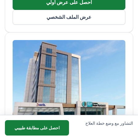
احصل على عرض اولي
والركبة الفاشلة
عضو في المؤتمر الدولي لإعادة بناء المفاصل
عرض الملف الشخصي
(ICJR)
خبرة في الجراحة التصحيحية لتشوهات مفصل
إصبع القدم الكبير وخلل التنسج الوركي
التشاور مع وضع خطة العلاج
احصل على مطابقة طبيبي
Husnu Erkmen