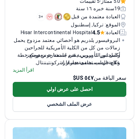
5.0 ممتاز
5 تقييمات
•
19سنة خبره ١٦ سنة
العيادة معتمدة من قبل
+3
الموقع: تركيا, إسطنبول
4.5
العيادة:
Hisar Intercontinental Hospital
البروفيسور يلدريم هو أخصائي معتمد مزدوج يحمل
زمالات من كل من الكلية الأمريكية للجراحين
أكمل دورات سريرية في جامعة جونز هوبكنز
والمجلس الأوروبي. يقدم استشارة مع وضع خطة
وكلية الطب بجامعة هارفارد
علاج في مستشفى هيسار إنتركونتيننتال.
خبير في زراعة القوقعة - الأجهزة التي تستعيد
اقرأ المزيد
سعر الباقة من
٥٤٧ US$
السمع للصمم العميق
حائز على الجائزة الأولى للمؤتمر الوطني للأنف
احصل على عرض اولي
والأذن والحنجرة لأبحاث الأنف
متخصص في جراحة الجيوب الأنفية بالمنظار
عرض الملف الشخصي
للحساسية المزمنة والتهاب الجيوب الأنفية
يعالج سرطانات الرأس والرقبة المعقدة
وأمراض الغدة الدرقية