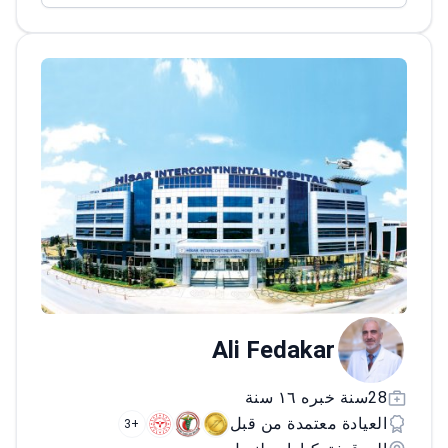
أكمل تدريب جراحة العظام في كلية الطب
بجامعة نورث وسترن في شيكاغو
Ali Fedakar
28سنة خبره ١٦ سنة
العيادة معتمدة من قبل
+3