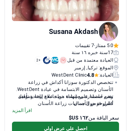
Susana Akdash
5.0 ممتاز
7 تقييمات
•
17سنة خبره ١٦ سنة
العيادة معتمدة من قبل
+2
الموقع: تركيا, إزمير
4.8
العيادة:
WestDent Clinic
تتخصص الدكتورة سوزانا أكداش في زراعة
الأسنان وتصميم الابتسامة في عيادة WestDent.
وهي حاصلة على شهادة من جامعة إيجة ومؤلفة
تقدم استشارة مع إنشاء خطة علاج لإعادة تأهيل
كامل قوس الأسنان
أطروحة حول جماليات زراعة الأسنان.
تنفذ تقنيات الكل على 4 (All-on-4) والكل على
اقرأ المزيد
سعر الباقة من
١٦٢ US$
6 (All-on-6) باستخدام أنظمة زراعة عالية
التقنية
احصل على عرض اولي