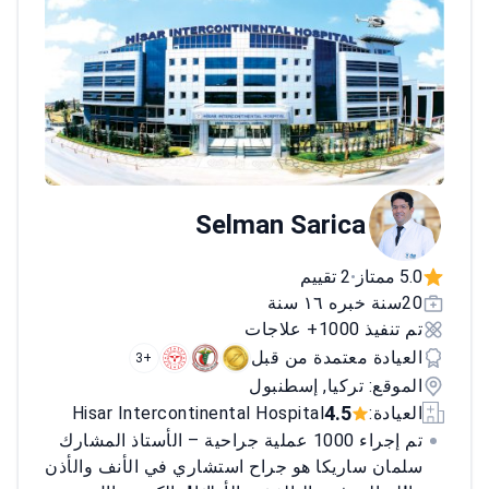
Selman Sarica
5.0 ممتاز
2 تقييم
•
20سنة خبره ١٦ سنة
تم تنفيذ 1000+ علاجات
العيادة معتمدة من قبل
+3
الموقع: تركيا, إسطنبول
4.5
العيادة:
Hisar Intercontinental Hospital
تم إجراء 1000 عملية جراحية – الأستاذ المشارك
سلمان ساريكا هو جراح استشاري في الأنف والأذن