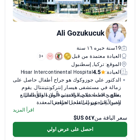
Ali Gozukucuk
19سنة خبره ١٦ سنة
العيادة معتمدة من قبل
+3
الموقع: تركيا, إسطنبول
4.5
العيادة:
Hisar Intercontinental Hospital
الدكتور علي جوزوكوك هو جراح أطفال حاصل على
زمالة في مستشفى هيسار إنتركونتيننتال. يقوم
بتطوير خطط علاجية لحديثي الولادة والأطفال
يعالج حالات حديثي الولادة بدءاً من الفتق الشائع
الذين يحتاجون إلى تدخل جراحي.
وصولاً إلى عيوب القلب الخلقية المعقدة
خبير في جراحات قلب الأطفال لعلاج عيوب
اقرأ المزيد
سعر الباقة من
٥٤٧ US$
الحاجز البطيني والأذيني
نشر أبحاثاً في مجلات دولية محكمة حول نتائج
احصل على عرض اولي
جراحات الأطفال
قدم 13 ورقة بحثية في مؤتمرات علمية دولية