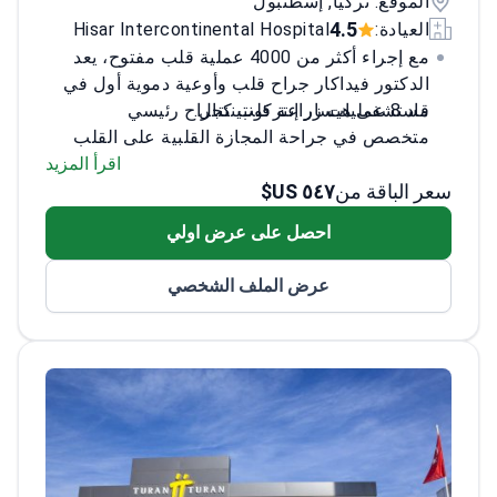
الموقع: تركيا, إسطنبول
4.5
العيادة:
Hisar Intercontinental Hospital
مع إجراء أكثر من 4000 عملية قلب مفتوح، يعد
الدكتور فيداكار جراح قلب وأوعية دموية أول في
قاد 8 عمليات زراعة قلب كجراح رئيسي
مستشفى هيسار إنتركونتيننتال.
متخصص في جراحة المجازة القلبية على القلب
النابض وجراحة القلب طفيفة التوغل
اقرأ المزيد
سعر الباقة من
٥٤٧ US$
أسس عيادات جراحة القلب والأوعية الدموية
في مستشفيات ولايتي غيرسون وسينوب
احصل على عرض اولي
خبير في جراحة صمامات القلب المتكررة
للمرضى الذين يحتاجون إلى عمليات قلب ثانوية
عرض الملف الشخصي
معقدة
حاصل على مؤهل أستاذ مشارك في مستشفى
كارتال كوشويولو للتدريب والبحوث التخصصية
العالية