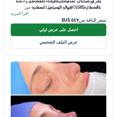
يجري عمليات استئصال الغشاء المخاطي
إنتركونتيننتال. يقدم استشارات متخصصة وخطط
علاجية لحالات الجهاز الهضمي المعقدة.
بالمنظار (ESD) لإزالة المراحل المبكرة من
سرطانات المريء والمعدة والقولون
اقرأ المزيد
سعر الباقة من
٥٤٧ US$
حائز على جائزة أفضل عرض تقديمي شفهي في
المؤتمر الدولي لسرطانات الجهاز الهضمي
احصل على عرض اولي
يستخدم تقنيات بوم (POEM) لعلاج تعذر الارتخاء
المريئي ورتج زنكر دون الحاجة إلى جراحة
عرض الملف الشخصي
مفتوحة
خبير في إدارة داء كرون والتهاب القولون
التقرحي
مؤلف لـ 25 ورقة بحثية في المجلات الطبية
المحلية والدولية