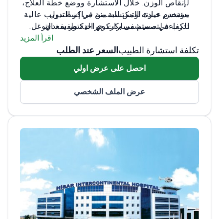
لإنقاص الوزن. خلال الاستشارة ووضع خطة العلاج،
مؤسس عيادة لوتس للسمنة في إسطنبول
يستخدم خبرته المكتسبة من مراكز التدريب عالية
تدرب في مستشفى بكركوي الدكتور سعدي
الكفاءة لتصميم مسارات جراحية طفيفة التوغل.
كونوك - وهو مركز رئيسي لجراحة المناظير
اقرأ المزيد
تكلفة استشارة الطبيب
السعر عند الطلب
اجتاز امتحان ترخيص مزاولة المهنة الطبي في
الولايات المتحدة (USMLE)
احصل على عرض اولي
عضو في الاتحاد الدولي لجراحة السمنة (IFSO)،
الهيئة العالمية التي تضع معايير جراحة السمنة
عرض الملف الشخصي
العيادة حاصلة على شهادة ترخيص السياحة
العلاجية الدولية