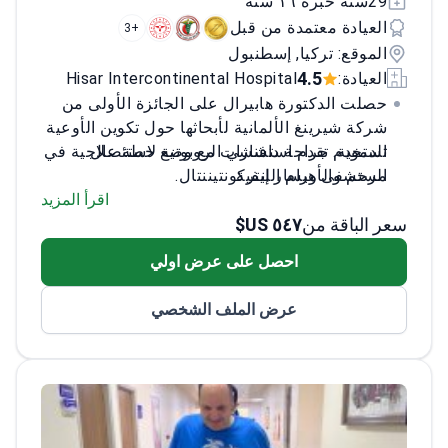
29سنة خبره ١٦ سنة
العيادة معتمدة من قبل
+3
الموقع: تركيا, إسطنبول
4.5
العيادة:
Hisar Intercontinental Hospital
حصلت الدكتورة هابيرال على الجائزة الأولى من
شركة شيرينغ الألمانية لأبحاثها حول تكوين الأوعية
تستخدم جراحة دافنشي الروبوتية لاستئصال
الدموية. تقدم استشارات مع وضع خطة علاجية في
الرحم والأورام الليفية
مستشفى هيسار إنتركونتيننتال.
تجري استئصال الأورام الليفية بالترددات فوق
اقرأ المزيد
سعر الباقة من
٥٤٧ US$
الصوتية المركزة (FUS) لعلاج الأورام الليفية
الرحمية باستخدام الموجات فوق الصوتية غير
احصل على عرض اولي
الجراحية
متخصصة في إعادة بناء قاع الحوض وإصلاح
عرض الملف الشخصي
تدلي الرحم
تدربت في كلية الطب بجامعة إسطنبول جراح
باشا
خبيرة في إدارة حالات الحمل عالية الخطورة
وحالات العقم المعقدة