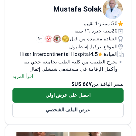
Mustafa Solak
5.0 ممتاز
1 تقييم
•
20سنة خبره ١٦ سنة
العيادة معتمدة من قبل
+3
الموقع: تركيا, إسطنبول
4.5
العيادة:
Hisar Intercontinental Hospital
تخرج الطبيب من كلية الطب بجامعة حجي تبه
وأكمل الإقامة في مستشفى شيشلي إتفال
التعليمي والبحثي في إسطنبول، تلاها زمالة في
اقرأ المزيد
سعر الباقة من
٥٤٧ US$
معهد السرطان بجامعة حجي تبه.<\/p>
متخصص
في علم الأورام، يمتلك الطبيب خبرة واسعة في
احصل على عرض اولي
علاج أنواع مختلفة من السرطان، بما في ذلك
سرطان الثدي، الخصية، المبيض، الرئة، الرأس
عرض الملف الشخصي
والرقبة، والجهاز الهضمي.<\/p>
عمل الطبيب في
مؤسسات مرموقة مثل مركز إم دي أندرسون
للسرطان بجامعة تكساس، مستشفى تدريب
جامعة هيتت في تشوروم، ومستشفى ميديكال