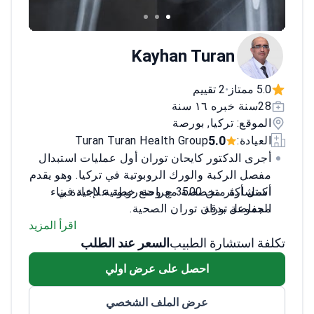
Kayhan Turan
5.0 ممتاز
2 تقييم
•
28سنة خبره ١٦ سنة
الموقع: تركيا, بورصة
5.0
العيادة:
Turan Turan Health Group
أجرى الدكتور كايحان توران أول عمليات استبدال
مفصل الركبة والورك الروبوتية في تركيا. وهو يقدم
استشارة متخصصة مع وضع خطة علاجية في
أكمل أكثر من 3500 جراحة روبوتية لإعادة بناء
المفاصل بدقة
مجموعة توران توران الصحية.
يستخدم أدوات NAVIO 7 الروبوتية لتكييف
اقرأ المزيد
تكلفة استشارة الطبيب
الإجراءات مع تشريح المريض الفردي
السعر عند الطلب
يقدم علاجات بيولوجية بما في ذلك العلاج
احصل على عرض اولي
بالخلايا الجذعية وحقن البلازما الغنية بالصفائح
الدموية (PRP) لآلام المفاصل
عرض الملف الشخصي
عضو في الجمعية الأمريكية لجراحي العظام