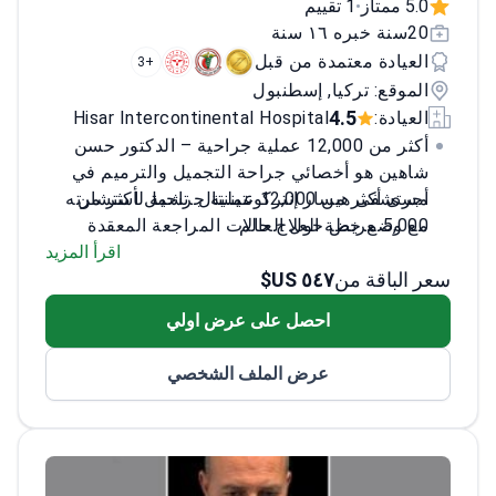
5.0 ممتاز
1 تقييم
•
20سنة خبره ١٦ سنة
العيادة معتمدة من قبل
+3
الموقع: تركيا, إسطنبول
4.5
العيادة:
Hisar Intercontinental Hospital
أكثر من 12,000 عملية جراحية – الدكتور حسن
شاهين هو أخصائي جراحة التجميل والترميم في
أجرى أكثر من 12,000 عملية جراحية لأكثر من
مستشفى هيسار إنتركونتيننتال. تشمل استشارته
5,000 مريض حول العالم
مع وضع خطة العلاج حالات المراجعة المعقدة
والإجراءات الترميمية.
متخصص في إصلاح الأعصاب والأوعية الدموية
اقرأ المزيد
سعر الباقة من
٥٤٧ US$
المجهري لإعادة توصيل الأوعية الدموية
والأعصاب
احصل على عرض اولي
معتمد من الجمعية التركية لجراحي التجميل
للتميز الجراحي
عرض الملف الشخصي
الإقامة في جامعة إزمير دوكوز أيلول ركزت
على الجراحة التجميلية والترميمية
تشمل الخبرة جراحة الوجه والفكين واليد
للاحتياجات الوظيفية والجمالية