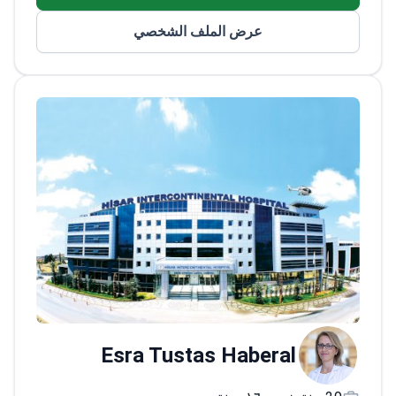
أكمل أبحاث جراحة تجميل الوجه في المركز
عرض الملف الشخصي
الطبي الجامعي هامبورغ-إيبندورف في ألمانيا
يقود برنامج قياس السمع في جامعة دوغوش
لتدريب أخصائيي سمع جدد
Esra Tustas Haberal