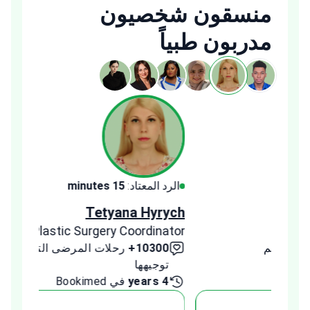
منسقون شخصيون
مدربون طبياً
الرد المعتاد:
15 minutes
الرد ا
ldeeb
Tetyana Hyrych
inator
Senior Plastic Surgery Coordinator
10300+
رحلات المرضى التي تم
00+
توجيهها
توج
4 years
في Bookimed
1 year