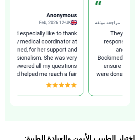
“
us
Anonymous
قة
UK
12 Feb, 2026
مراجعة موثقة
ges
I would especially like to thank
and
Tetiana, my medical coordinator at
any
Bookimed, for her support and
ns.
professionalism. She was very
B
patient, answered all my questions
clearly, and helped me reach a fair
w
and transparent agreement. Her
assistance made a stressful
process much easier. Highly
recommended. Thank you Tetiana,
you are the best!!!
اختيار الطبيب الأيمن والعيادة الطبية: