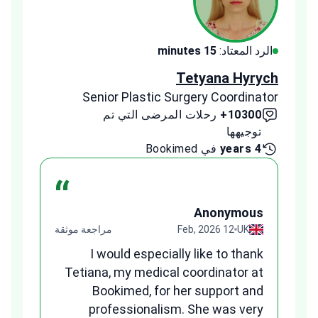
الرد المعتاد:
15 minutes
الرد ا
ldeeb
Tetyana Hyrych
inator
Senior Plastic Surgery Coordinator
10300+
رحلات المرضى التي تم
00+
توجيهها
توج
4 years
في Bookimed
1 year
“
us
Anonymous
قة
UK
12 Feb, 2026
مراجعة موثقة
ges
I would especially like to thank
and
Tetiana, my medical coordinator at
any
Bookimed, for her support and
ns.
professionalism. She was very
B
patient, answered all my questions