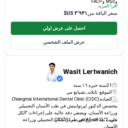
سعر الباقة من
٣٬٩٣١ US$
خبير في طب الأسنان الرقمي لزراعة الأسنان بدقة
يجمع بين المعرفة الأكاديمية والمهارات السريرية
احصل على عرض اولي
العملية
عرض الملف الشخصي
Wasit Lertwanich
21سنة خبره ١٦ سنة
الموقع: تايلاند, تشيانغ مي
العيادة:
Chiangmai International Dental Clinic (CIDC)
يتخصص الدكتور ليرتوانيتش في طب الأسنان التجميلي
وزراعة الأسنان، ويضفي دقة عالية على إجراءات "الكل
على 2" (All-on-2) في مركز CIDC.
تدريب بعد التخرج في طب الأسنان التجميلي وزراعة
الأسنان
اقرأ المزيد
يركز على النتائج الطبيعية والمتينة
سعر الباقة من
٣٬٩٣١ US$