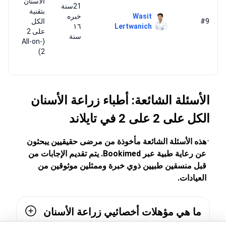
#9
الكل
ال
١٦
Lertwanich
على 2
وي
سنة
(All-on-
م
2)
لن
وم
الأسئلة الشائعة: أطباء زراعة الأسنان
الكل على 2 على 2 في تايلاند
هذه الأسئلة الشائعة مأخوذة من مرضى حقيقيين يبحثون
عن رعاية طبية عبر Bookimed. يتم تقديم الإجابات من
قبل منسقين طبيين ذوي خبرة وممثلين موثوقين من
العيادات.
ما هي مؤهلات أخصائيي زراعة الأسنان
زراعة الأسنان الكل على 2 على 2
بتقنية All-on-2 في تايلاند؟
احصل على مطابقة طبيبي
من ١٬٠٥٣ US$