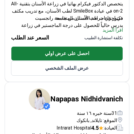
في إجراءات طب الأسنان المتقدمة.
دكتور في جراحة الأسنان من جامعة رانجسيت
يدرس حالياً للحصول على درجة الماجستير في زراعة
اقرأ المزيد
الأسنان في جامعة بانكوك ثونبوري
السعر عند الطلب
تكلفة استشارة الطبيب
مزود معتمد من فئة البلاتين لتقويم إنفزالاين
(Invisalign) لعامي 2022 و 2023
احصل على عرض اولي
مدرب على تقنيات مختلفة للفينير وتقويم الأسنان
عرض الملف الشخصي
Napapas Nidhidvanich
31سنة خبره ١٦ سنة
الموقع: تايلاند, بانكوك
4.5
العيادة:
Intrarat Hospital
تتخصص الدكتورة ناباباس في مشاكل الأسنان المعقدة، مع
التركيز على لب الأسنان والأنسجة داخل الأسنان في