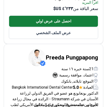
متخصص في التقنيات المتقدمة مثل BLT وزراعة
التيتانيوم والزركونيوم
احصل على عرض اولي
حاصل على منحة من الفريق الدولي لزراعة الأسنان
عرض الملف الشخصي
Preeda Pungpapong
21سنة خبره ١٦ سنة
اعتماد، موافقة رسمية:
الموقع: تايلاند, بانكوك
5.0
العيادة:
Bangkok International Dental Center
الدكتور بونغابونغ هو عضو في الفريق الدولي لزراعة
الأسنان في شركة Straumann - الرائدة في مجال زراعة
تخرج من جامعة شولالونغكورن في بانكوك
الأسنان. عمله معترف به من قبل المجلس الأمريكي لطب
الأسنان التعويضي.
تدرب في الولايات المتحدة في جامعة نورث كارولينا
اقرأ المزيد