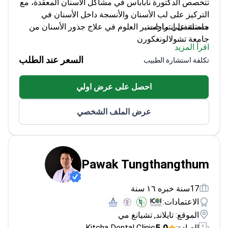
مستشفى إنترارات.
حاصلة على ماجستير العلوم في علاج جذور الأسنان من
جامعة تشولالونغكورن
اقرأ المزيد
دبلوماسي من المجلس التايلاندي لعلاج جذور الأسنان
السعر عند الطلب
تكلفة استشارة الطبيب
تخرجت مع مرتبة الشرف من الدرجة الثانية في جراحة
الأسنان
احصل على عرض اولي
أخصائية علاج جذور الأسنان الحالية في مستشفى
إنترارات
عرض الملف الشخصي
Pawak Tungthangthum
17سنة خبره ١٦ سنة
الاعتمادات:
الموقع: تايلاند, تشيانغ مي
5.0
العيادة:
Kitcha Dental Clinic
يتمتع الدكتور تونغثانغثوم بخبرة واسعة في مجال زراعة