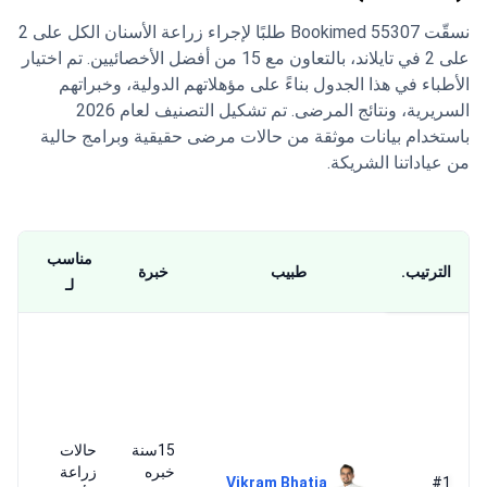
على 2 في تايلاند، بالتعاون مع 15 من أفضل الأخصائيين. تم اختيار
الأطباء في هذا الجدول بناءً على مؤهلاتهم الدولية، وخبراتهم
السريرية، ونتائج المرضى. تم تشكيل التصنيف لعام 2026
باستخدام بيانات موثقة من حالات مرضى حقيقية وبرامج حالية
من عياداتنا الشريكة.
مناسب
الترتيب.
طبيب
خبرة
ي
لـ
يج
ال
ال
وا
ال
15سنة
حالات
زر
خبره
زراعة
ال
Vikram Bhatia
#1
١٦
الأسنان
يع
سنة
المتقدمة
عل