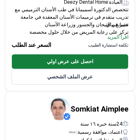
تدريب متقدم في ترميمات الأسنان المعقدة في جامعة
تشيانغ ماي.
خبير في التيجان والجسور وزراعة الأسنان
تركز على رعاية المريض من خلال حلول مخصصة
اقرأ المزيد
تدربت في جامعة ماهيدول المرموقة لجراحة الأسنان
السعر عند الطلب
تكلفة استشارة الطبيب
احصل على عرض اولي
عرض الملف الشخصي
Somkiat Aimplee
24سنة خبره ١٦ سنة
اعتماد، موافقة رسمية:
الموقع: تايلاند, بانكوك
5.0
العيادة:
Bangkok International Dental Center