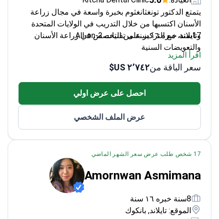
الأسنان اكتسبها من خلال التدريب في الولايات المتحدة
وتايلاند، مع التركيز على تقنيات All-on-2.
17سنة خبره ١٦ سنة من التخصص في زراعة الأسنان
والتعويضات السنية
اقرأ المزيد
تدرب في كلية طب الأسنان بجامعة لوس أنجلوس في
سعر الباقة من
٢٬٧٤٢ US$
مجال زراعة الأسنان المتقدمة
عضو في الكونغرس الدولي لزراعة الأسنان
احصل على عرض اولي
رئيس قسم طب الأسنان في مستشفى بانكوك شيانغ
ماي
عرض الملف الشخصي
يقوم بإجراء طب الأسنان الترميمي وزراعة الأسنان في
عيادة كيتشا للأسنان
17 شخص طلب عرض سعر الشهر الماضي
Amornwan Asmimana
8سنة خبره ١٦ سنة
الموقع: تايلاند, بانكوك
العيادة:
Deezy Dental Home
تتخصص الدكتورة أسميمانا في طب الأسنان الترميمي مع