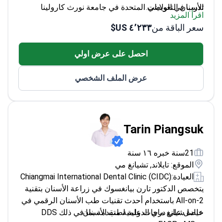
باحث نشط ولديه العديد من المنشورات العلمية
سعر الباقة من
٤٬٢٣٣ US$
متخصص في زراعة الأسنان وطب الأسنان التجميلي
احصل على عرض اولي
عرض الملف الشخصي
Tarin Piangsuk
21سنة خبره ١٦ سنة
الموقع: تايلاند, تشيانغ مي
العيادة:
Chiangmai International Dental Clinic (CIDC)
يتخصص الدكتور تارن بيانغسوك في زراعة الأسنان بتقنية
All-on-2 باستخدام أحدث تقنيات طب الأسنان الرقمي في
عيادة شيانغ ماي الدولية لطب الأسنان.
حاصل على درجات علمية متقدمة بما في ذلك DDS
وMSc وFACP
اقرأ المزيد
تدرب في مجال الاستعاضة السنية في جامعة أيوا