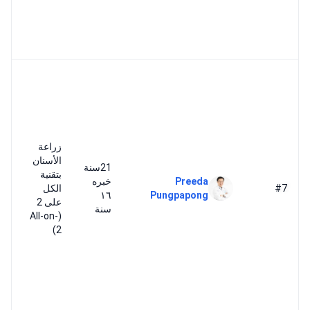
وا
ال
ع
ال
ال
لز
ال
زراعة
n
الأسنان
- 
21سنة
بتقنية
مج
Preeda
خبره
#7
الكل
ال
١٦
Pungpapong
على 2
م
سنة
(All-on-
م
2)
ا
ال
ل
ال
ال
لأ