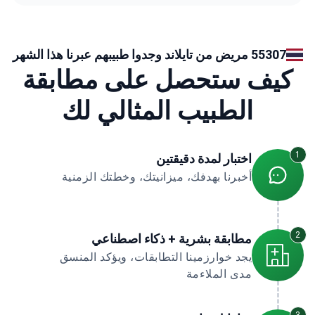
55307 مريض من تايلاند وجدوا طبيبهم عبرنا هذا الشهر
كيف ستحصل على مطابقة
الطبيب المثالي لك
1
اختبار لمدة دقيقتين
أخبرنا بهدفك، ميزانيتك، وخطتك الزمنية
2
مطابقة بشرية + ذكاء اصطناعي
يجد خوارزمينا التطابقات، ويؤكد المنسق
مدى الملاءمة
3
خياراتك جاهزة
قارن الأسعار، الباقات، والتواريخ. تحدث