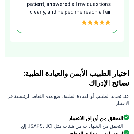
clearly, and helped me reach a fair
w
and transparent agreement. Her
assistance made a stressful
process much easier. Highly
recommended. Thank you Tetiana,
you are the best!!!
اختيار الطبيب الأيمن والعيادة الطبية:
نصائح الإدراك
عند تحديد الطبيب أو العيادة الطبية، ضع هذه النقاط الرئيسية في
الاعتبار:
التحقق من أوراق الاعتماد
التحقق من الشهادات من هيئات مثل ISAPS، JCI، إلخ.
استعراض معدلات النجاح
اختر أطباء لديهم خبرة قوية وسجل مثبت في علاجك المحدد.