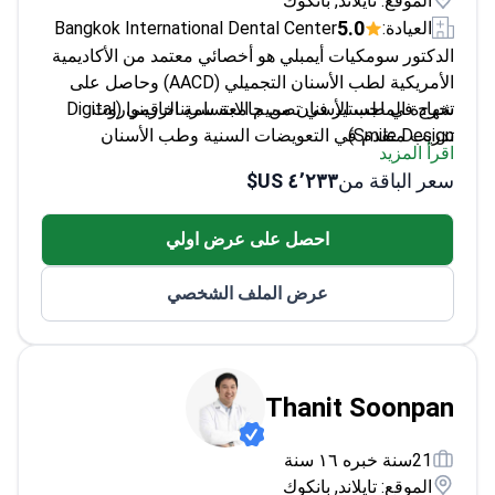
الدكتور سومكيات أيمبلي هو أخصائي معتمد من الأكاديمية
الأمريكية لطب الأسنان التجميلي (AACD) وحاصل على
تخرج في طب الأسنان من جامعة سريناخارينواروت
شهادة الماجستير في تصميم الابتسامة الرقمي (Digital
Smile Design).
تدريب متقدم في التعويضات السنية وطب الأسنان
اقرأ المزيد
التجميلي في جامعة أوغوستا
سعر الباقة من
٤٬٢٣٣ US$
متخصص في تحليل وتصميم الابتسامة المبتكر
يدرس في كلية طب الأسنان بجامعة جورجيا
احصل على عرض اولي
عرض الملف الشخصي
Thanit Soonpan
21سنة خبره ١٦ سنة
الموقع: تايلاند, بانكوك
5.0
العيادة:
Bangkok International Dental Center