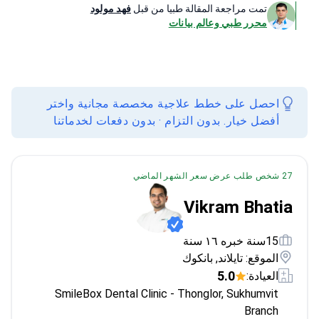
احصل على خطط علاجية مخصصة مجانية واختر
أفضل خيار. بدون التزام · بدون دفعات لخدماتنا
27 شخص طلب عرض سعر الشهر الماضي
Vikram Bhatia
15سنة خبره ١٦ سنة
الموقع: تايلاند, بانكوك
5.0
العيادة:
SmileBox Dental Clinic - Thonglor, Sukhumvit
Branch
يتخصص الدكتور فيكرام بهاتيا في زراعة الأسنان بتقنية All-
on-2 في عيادة SmileBox لطب الأسنان، مع تدريب مكثف