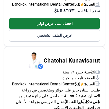
سعر الباقة من
٤٬٢٣٣ US$
احصل على عرض اولي
عرض الملف الشخصي
Chatchai Kunavisarut
26سنة خبره ١٦ سنة
الموقع: تايلاند, بانكوك
5.0
العيادة:
Bangkok International Dental Center
طبيب أسنان حائز على جوائز ومتخصص في زراعة
الأسنان بتقنية All-on-2 – حاصل على جائزة تيرنر من
جامعة كارولينا الشمالية.
تلقى تدريباً في طب الأسنان التعويضي وزراعة الأسنان
في أفضل الجامعات الأمريكية
اقرأ المزيد
خبير في إجراءات زراعة الأسنان طفيفة التوغل
سعر الباقة من
٤٬٢٣٣ US$