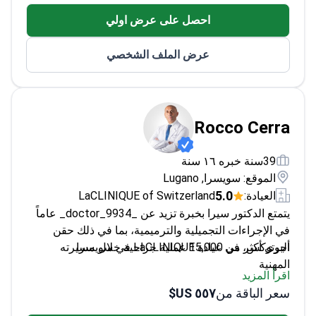
متخصص في الطب التجديدي باستخدام الخلايا الجذعية
احصل على عرض اولي
الوسيطة
يقوم بتدريب جراحي التجميل الجدد في برامج الإقامة
عرض الملف الشخصي
Rocco Cerra
39سنة خبره ١٦ سنة
الموقع: سويسرا, Lugano
5.0
العيادة:
LaCLINIQUE of Switzerland
يتمتع الدكتور سيرا بخبرة تزيد عن _doctor_9934_ عاماً
في الإجراءات التجميلية والترميمية، بما في ذلك حقن
البوتوكس، في عيادة LaCLINIQUE في سويسرا.
أجرى أكثر من 15,000 عملية جراحية خلال مسيرته
المهنية
اقرأ المزيد
متخصص في علاجات تجميل الوجه بما في ذلك
سعر الباقة من
٥٥٧ US$
البوتوكس
مدير مجموعة SGBG Suisse للطب الحيوي العام