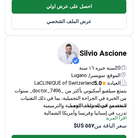
احصل على عرض اولي
نشر العديد من الأوراق البحثية حول العلاجات التجميلية
عرض الملف الشخصي
Silvio Ascione
20سنة خبره ١٦ سنة
الموقع: سويسرا, Lugano
5.0
العيادة:
LaCLINIQUE of Switzerland
يتمتع سيلفيو أسكيوني بأكثر من _doctor_7496_ سنوات
من الخبرة في الجراحة التجميلية، بما في ذلك التقنيات
المتقدمة لتجديد شباب الوجه.
متخصص في الجراحة التجميلية والترميمية
تدرب في إسبانيا وفرنسا وأمريكا الشمالية
اقرأ المزيد
مشارك منتظم في المؤتمرات الدولية للجراحة
سعر الباقة من
٥٥٧ US$
التجميلية
درجة الماجستير في جراحة الأورام التجميلية