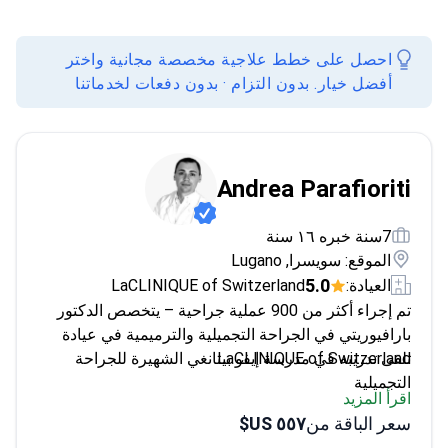
احصل على خطط علاجية مخصصة مجانية واختر
أفضل خيار. بدون التزام · بدون دفعات لخدماتنا
Andrea Parafioriti
7سنة خبره ١٦ سنة
الموقع: سويسرا, Lugano
5.0
العيادة:
LaCLINIQUE of Switzerland
تم إجراء أكثر من 900 عملية جراحية – يتخصص الدكتور
بارافيوريتي في الجراحة التجميلية والترميمية في عيادة
LaCLINIQUE of Switzerland.
تلقى تدريبه في مدرسة إيفو بيتانغي الشهيرة للجراحة
التجميلية
اقرأ المزيد
خبير في التقنيات طفيفة التوغل، بما في ذلك جراحة
سعر الباقة من
٥٥٧ US$
تجميل الأرداف