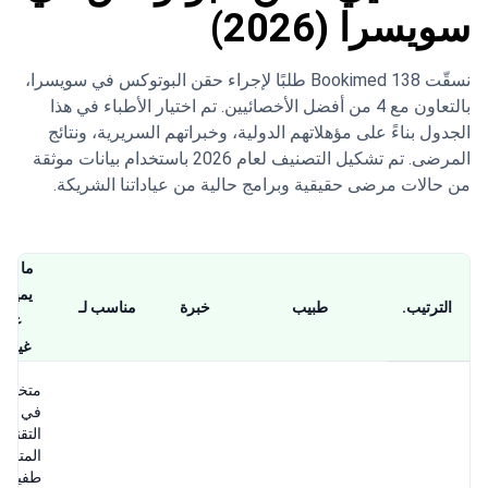
سويسرا (2026)
نسقّت Bookimed 138 طلبًا لإجراء حقن البوتوكس في سويسرا،
بالتعاون مع 4 من أفضل الأخصائيين. تم اختيار الأطباء في هذا
الجدول بناءً على مؤهلاتهم الدولية، وخبراتهم السريرية، ونتائج
المرضى. تم تشكيل التصنيف لعام 2026 باستخدام بيانات موثقة
من حالات مرضى حقيقية وبرامج حالية من عياداتنا الشريكة.
ما الذ
يميزه
الترتيب.
طبيب
خبرة
مناسب لـ
عن
غيره
متخص
في
التقنيا
المتقدم
طفيفة