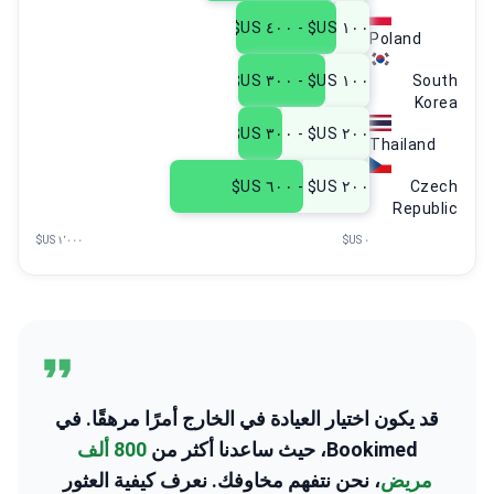
١٠٠ US$ - ٤٠٠ US$
Poland
١٠٠ US$ - ٣٠٠ US$
South
Korea
٢٠٠ US$ - ٣٠٠ US$
Thailand
٢٠٠ US$ - ٦٠٠ US$
Czech
Republic
١٬٠٠٠ US$
٠ US$
قد يكون اختيار العيادة في الخارج أمرًا مرهقًا. في
Bookimed، حيث ساعدنا أكثر من
800 ألف
مريض
، نحن نتفهم مخاوفك. نعرف كيفية العثور