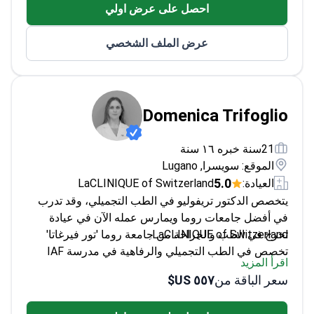
احصل على عرض اولي
عرض الملف الشخصي
Domenica Trifoglio
21سنة خبره ١٦ سنة
الموقع: سويسرا, Lugano
5.0
العيادة:
LaCLINIQUE of Switzerland
يتخصص الدكتور تريفوليو في الطب التجميلي، وقد تدرب
في أفضل جامعات روما ويمارس عمله الآن في عيادة
LaCLINIQUE of Switzerland.
تخرج في الطب والجراحة من جامعة روما 'تور فيرغاتا'
تخصص في الطب التجميلي والرفاهية في مدرسة IAF
اقرأ المزيد
في روما
سعر الباقة من
٥٥٧ US$
يتابع حالياً تخصصاً إضافياً في الطب الطبيعي وإعادة
التأهيل