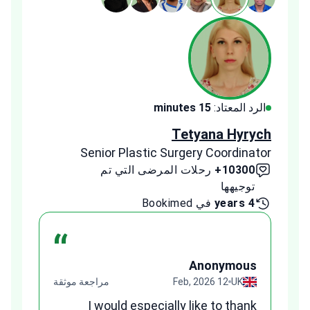
الرد المعتاد:
15 minutes
الرد ا
ldeeb
Tetyana Hyrych
inator
Senior Plastic Surgery Coordinator
10300+
رحلات المرضى التي تم
00+
توجيهها
توج
4 years
في Bookimed
1 year
“
us
Anonymous
قة
UK
12 Feb, 2026
مراجعة موثقة
ges
I would especially like to thank