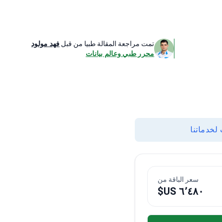
تمت مراجعة المقالة طبيا من قبل
فهد مولود
محرر طبي وعالم بيانات
لخدماتنا
سعر الباقة من
٦٬٤٨٠ US$