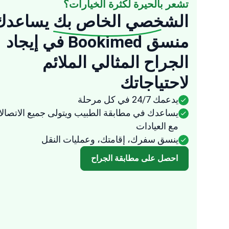
تشعر بالحيرة لكثرة الخيارات؟
الشخصي الخاص بك
يساعدك
“
منسق Bookimed في إيجاد
Anonymous
الجراح المثالي الملائم
USA
16 Oct, 2025
مراجعة موث
لاحتياجاتك
They were very speedy in their response to
any of my questions and the representative
يدعمك 24/7 في كل مرحلة
from Bookimed followed up frequently to
يساعدك في مطابقة الطبيب ويتولى جميع الاتصال
ensure that all the arrangements were done
مع العيادات
fast and effectively. I am quite impressed
ينسق سفرك، إقامتك، وعمليات النقل
with how easy it was to arrange everything
احصل على مطابقة الجراح
through them. It took the uncertainty and
difficulty out of the process.