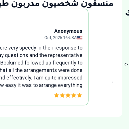
منسقون شخصيون مدربون طبيا
ymous
قة
UK
Feb, 2026
ana, my
الرد المعتاد:
15 minutes
for her
as very
ات
Tetyana Hyrych
learly,
Senior Plastic Surgery Coordinator
sparent
10300+
رحلات المرضى التي تم
ressful
توجيهها
ended.
4 years
في Bookimed
best!!!