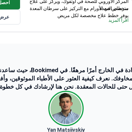
المركز الأوروبي للصحة في أوتفوك، ويركز على علاج
احصل
سرطان المعدة.
متخصص في الأورام مع التركيز على سرطان المعدة
يوفر خطط علاج مخصصة لكل مريض
عرض 
اقرأ المزيد
يعمل في مركز صحي مرموق في أوتفوك
رج أمرًا مرهقًا. في Bookimed، حيث ساعدنا أكثر من
مخاوفك. نعرف كيفية العثور على الأطباء الموثوقين، وأ
 حتى للحالات المعقدة. نحن هنا لإرشادك في كل خطوة
Yan Matsiivskiy