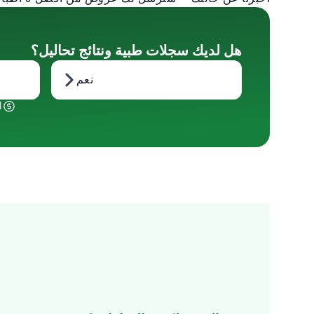
هل لديك سجلات طبية ونتائج تحاليل؟
نعم
أ