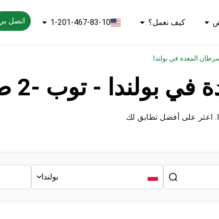
اتصل بي
ض
كيف نعمل؟
1-201-467-83-10
سرطان المعدة في بولندا
ولندا - توب -2 طبيبين
. اعثر على أفضل تطابق لك
بولندا