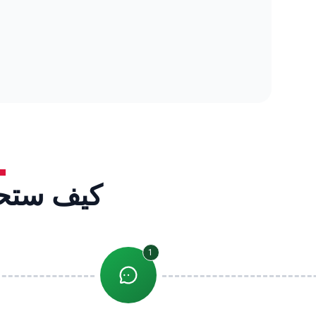
كيف ستحص
1