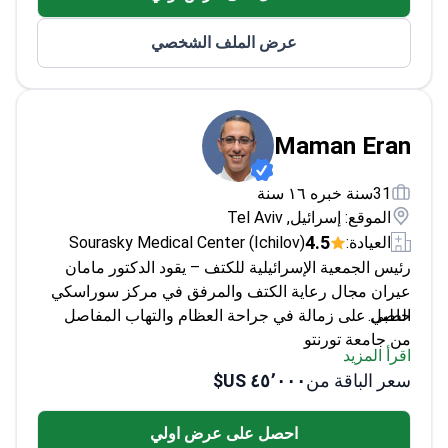
عرض الملف الشخصي
Maman Eran
31سنة خبره ١٦ سنة
الموقع: إسرائيل, Tel Aviv
4.5
العيادة:
Sourasky Medical Center (Ichilov)
رئيس الجمعية الإسرائيلية للكتف – يقود الدكتور مامان
عيران مجال رعاية الكتف والمرفق في مركز سوراسكي
الطبي.
حاصل على زمالة في جراحة العظام والتهاب المفاصل
من جامعة تورنتو
اقرأ المزيد
متخصص في إصلاح الكفة المدورة وعمليات استبدال
سعر الباقة من
٤٥٬٠٠٠ US$
الكتف
خبير في العلاجات الجراحية والمحافظة لخلع الكتف
احصل على عرض اولي
تخرج مع مرتبة الشرف من جامعة بن غوريون