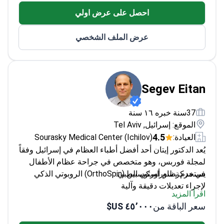
عضو في العديد من الجمعيات الدولية لجراحة العظام
احصل على عرض اولي
والأورام
خبير في علاج أمراض العظام النقيلية والتهابات العظام
عرض الملف الشخصي
Segev Eitan
37سنة خبره ١٦ سنة
الموقع: إسرائيل, Tel Aviv
4.5
العيادة:
Sourasky Medical Center (Ichilov)
يُعد الدكتور إيتان أحد أفضل أطباء العظام في إسرائيل وفقاً
لمجلة فوربس، وهو متخصص في جراحة عظام الأطفال
في مركز سوراسكي الطبي.
يستخدم نظام أورثوسبين (OrthoSpin) الروبوتي الذكي
لإجراء تعديلات دقيقة وآلية
اقرأ المزيد
يجري عمليات MAKOplasty وALMIS - وهي تقنيات
سعر الباقة من
٤٥٬٠٠٠ US$
متقدمة لاستبدال مفصل الورك
ماهر في كل من إجراءات التنظير المفصلي وعمليات