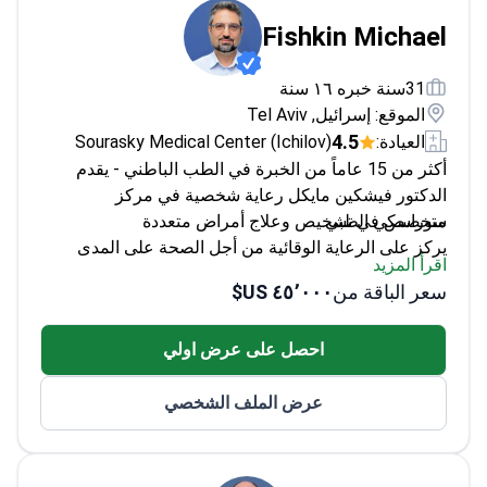
Fishkin Michael
31سنة خبره ١٦ سنة
الموقع: إسرائيل, Tel Aviv
4.5
العيادة:
Sourasky Medical Center (Ichilov)
أكثر من 15 عاماً من الخبرة في الطب الباطني - يقدم
الدكتور فيشكين مايكل رعاية شخصية في مركز
سوراسكي الطبي.
متخصص في تشخيص وعلاج أمراض متعددة
يركز على الرعاية الوقائية من أجل الصحة على المدى
اقرأ المزيد
الطويل
سعر الباقة من
٤٥٬٠٠٠ US$
يحظى بتقدير كبير من قبل زملائه لنهجه المتمحور حول
المريض
احصل على عرض اولي
عرض الملف الشخصي