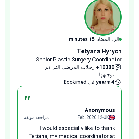
الرد المعتاد:
15 minutes
الرد ا
ldeeb
Tetyana Hyrych
inator
Senior Plastic Surgery Coordinator
10300+
رحلات المرضى التي تم
00+
توجيهها
توج
4 years
في Bookimed
1 year
“
us
Anonymous
قة
UK
12 Feb, 2026
مراجعة موثقة
ges
I would especially like to thank
and
Tetiana, my medical coordinator at