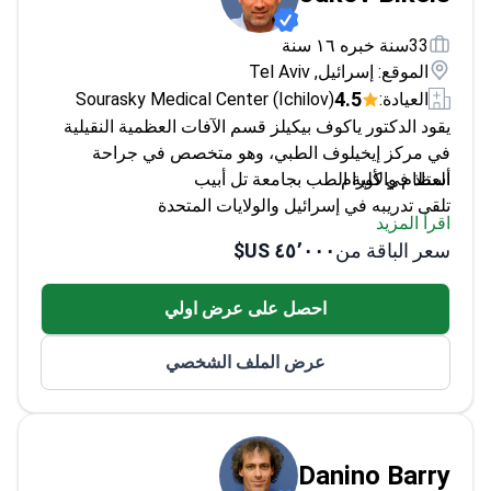
33سنة خبره ١٦ سنة
الموقع: إسرائيل, Tel Aviv
4.5
العيادة:
Sourasky Medical Center (Ichilov)
يقود الدكتور ياكوف بيكيلز قسم الآفات العظمية النقيلية
في مركز إيخيلوف الطبي، وهو متخصص في جراحة
العظام والأورام.
أستاذ في كلية الطب بجامعة تل أبيب
تلقى تدريبه في إسرائيل والولايات المتحدة
اقرأ المزيد
طبيب أول في مركز إسرائيلي لجراحة العظام والأورام
سعر الباقة من
٤٥٬٠٠٠ US$
خبير في علاج أمراض العظام النقيلية
احصل على عرض اولي
عرض الملف الشخصي
Danino Barry