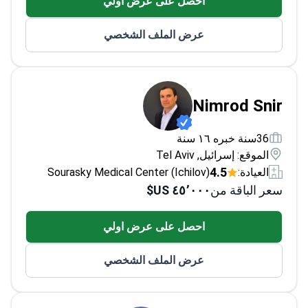
احصل على عرض اولي
عرض الملف الشخصي
Nimrod Snir
36سنة خبره ١٦ سنة
الموقع: إسرائيل, Tel Aviv
4.5
العيادة:
Sourasky Medical Center (Ichilov)
سعر الباقة من
٤٥٬٠٠٠ US$
احصل على عرض اولي
عرض الملف الشخصي