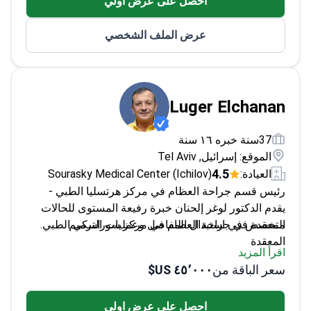
احصل على عرض اولي
الفقري
عرض الملف الشخصي
Luger Elchanan
37سنة خبره ١٦ سنة
الموقع: إسرائيل, Tel Aviv
4.5
العيادة:
Sourasky Medical Center (Ichilov)
رئيس قسم جراحة العظام في مركز هرتسليا الطبي -
يقدم الدكتور لوغر إلحنان خبرة رفيعة المستوى للحالات
متخصص في استبدال المفاصل وعمليات الترميم
المعقدة في جراحة العظام في مركز سوراسكي الطبي.
المعقدة
اقرأ المزيد
يقود جراحة العظام في مركز طبي رئيسي
سعر الباقة من
٤٥٬٠٠٠ US$
يتقن اللغتين الإنجليزية والعبرية للمرضى الدوليين
يركز على إجراءات المفاصل وحالات الإصابات
احصل على عرض اولي