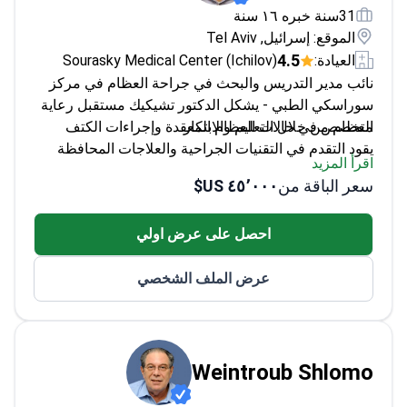
31سنة خبره ١٦ سنة
الموقع: إسرائيل, Tel Aviv
4.5
العيادة:
Sourasky Medical Center (Ichilov)
نائب مدير التدريس والبحث في جراحة العظام في مركز
سوراسكي الطبي - يشكل الدكتور تشيكيك مستقبل رعاية
العظام من خلال التعليم والابتكار.
متخصص في حالات العظام المعقدة وإجراءات الكتف
يقود التقدم في التقنيات الجراحية والعلاجات المحافظة
اقرأ المزيد
يدمج أحدث الأبحاث في خطط رعاية المرضى
سعر الباقة من
٤٥٬٠٠٠ US$
يوجه الجيل القادم من جراحي العظام
احصل على عرض اولي
عرض الملف الشخصي
Weintroub Shlomo