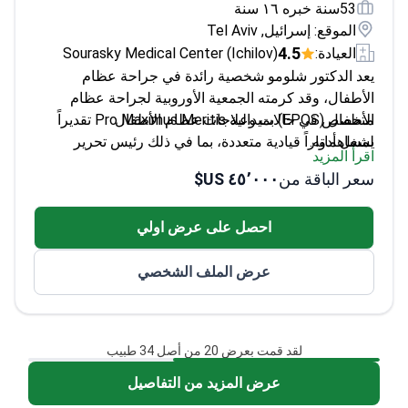
53سنة خبره ١٦ سنة
الموقع: إسرائيل, Tel Aviv
4.5
العيادة:
Sourasky Medical Center (Ichilov)
يعد الدكتور شلومو شخصية رائدة في جراحة عظام
الأطفال، وقد كرمته الجمعية الأوروبية لجراحة عظام
متخصص في حالات وعلاجات عظام الأطفال
الأطفال (EPOS) بميدالية Pro Maximus Meritis تقديراً
لمساهماته.
يشغل أدواراً قيادية متعددة، بما في ذلك رئيس تحرير
اقرأ المزيد
مجلة Journal of Children’s Orthopaedics
سعر الباقة من
٤٥٬٠٠٠ US$
تلقى تدريبه في مؤسسات مرموقة مثل مستشفى
جريت أورموند ستريت ومعاهد الصحة الوطنية الأمريكية
احصل على عرض اولي
(NIH)
زميل كلية الجراحين الأمريكية
عرض الملف الشخصي
لقد قمت بعرض 20 من أصل 34 طبيب
عرض المزيد من التفاصيل