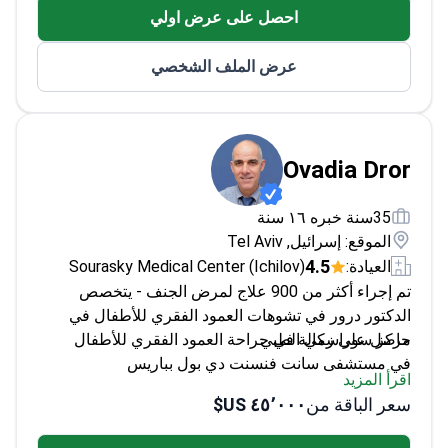
احصل على عرض اولي
استبدال المفاصل المعقدة
خبير في الأساليب طفيفة التوغل لتعافي أسرع
عرض الملف الشخصي
Ovadia Dror
35سنة خبره ١٦ سنة
الموقع: إسرائيل, Tel Aviv
4.5
العيادة:
Sourasky Medical Center (Ichilov)
تم إجراء أكثر من 900 علاج لمرض الجنف - يتخصص
الدكتور درور في تشوهات العمود الفقري للأطفال في
مركز سوراسكي الطبي.
حاصل على زمالة في جراحة العمود الفقري للأطفال
في مستشفى سانت فنسنت دي بول بباريس
اقرأ المزيد
معترف به من قبل مجلة فوربس كواحد من كبار
سعر الباقة من
٤٥٬٠٠٠ US$
المتخصصين في جراحة العمود الفقري للأطفال
محاضر في جراحة العظام بجامعة تل أبيب