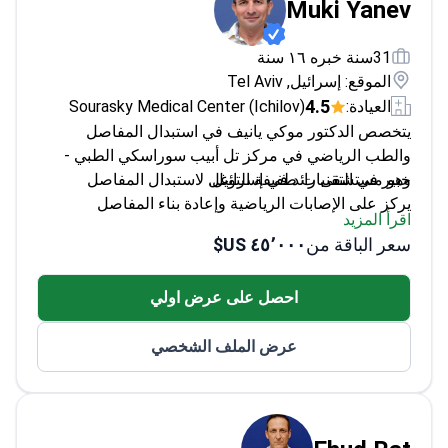
Muki Yanev
31سنة خبره ١٦ سنة
الموقع: إسرائيل, Tel Aviv
4.5
العيادة:
Sourasky Medical Center (Ichilov)
يتخصص الدكتور موكي يانيف في استبدال المفاصل
والطب الرياضي في مركز تل أبيب سوراسكي الطبي -
وهو مستشفى رائد في إسرائيل.
خبير في التقنيات طفيفة التوغل لاستبدال المفاصل
يركز على الإصابات الرياضية وإعادة بناء المفاصل
اقرأ المزيد
يمارس المهنة في أحد المراكز الطبية رفيعة المستوى
سعر الباقة من
٤٥٬٠٠٠ US$
في إسرائيل
يتخصص في العلاجات التقويمية المتقدمة مثل تقنية
احصل على عرض اولي
MAKOplasty
عرض الملف الشخصي