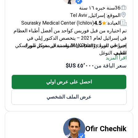
36سنة خبره ١٦ سنة
الموقع: إسرائيل, Tel Aviv
4.5
العيادة:
Sourasky Medical Center (Ichilov)
تم اختياره من قبل فوربس كواحد من أفضل أطباء العظام
في إسرائيل لعام 2021 – يتخصص الدكتور إيلي في
خبير في تقنية MAKOplasty واستبدال مفصل الورك
إجراءات الورك والمفاصل المتقدمة في مركز سوراسكي
الطبي.
طفيف التوغل
اقرأ المزيد
يجري جراحات ترميمية معقدة مثل قطع عظم الساق
سعر الباقة من
٤٥٬٠٠٠ US$
وإصلاح بانكارت
متخصص في الأطراف الصناعية وتقنيات الحفاظ على
احصل على عرض اولي
المفاصل
ماهر في الأساليب الجراحية التقليدية والمدعومة
عرض الملف الشخصي
بالروبوت
Ofir Chechik