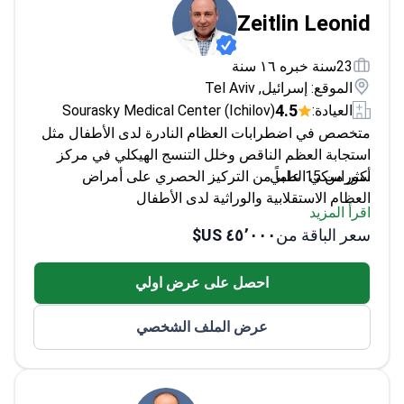
Zeitlin Leonid
23سنة خبره ١٦ سنة
الموقع: إسرائيل, Tel Aviv
4.5
العيادة:
Sourasky Medical Center (Ichilov)
متخصص في اضطرابات العظام النادرة لدى الأطفال مثل
استجابة العظم الناقص وخلل التنسج الهيكلي في مركز
سوراسكي الطبي.
أكثر من 15 عاماً من التركيز الحصري على أمراض
العظام الاستقلابية والوراثية لدى الأطفال
اقرأ المزيد
حاصل على تدريب زمالة في مستشفى شاينرز للأطفال
سعر الباقة من
٤٥٬٠٠٠ US$
وجامعة ماكجيل في مونتريال
نشر أكثر من 13 ورقة بحثية حول هشاشة العظام لدى
احصل على عرض اولي
الأطفال وتشوهات الهيكل العظمي
عضو في الجمعية الإسرائيلية لطب الأطفال السريري
عرض الملف الشخصي
والجمعية الأمريكية للمعادن العظمية