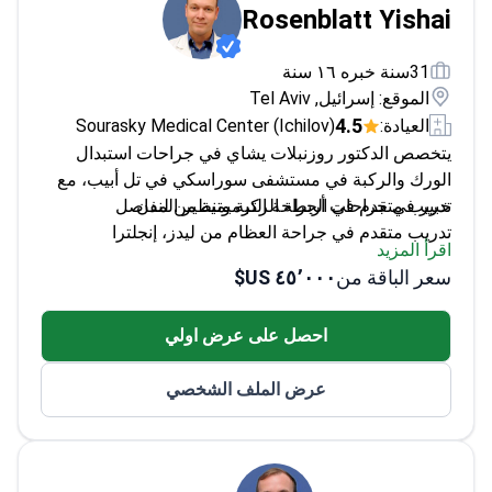
Rosenblatt Yishai
31سنة خبره ١٦ سنة
الموقع: إسرائيل, Tel Aviv
4.5
العيادة:
Sourasky Medical Center (Ichilov)
يتخصص الدكتور روزنبلات يشاي في جراحات استبدال
الورك والركبة في مستشفى سوراسكي في تل أبيب، مع
تدريب متقدم في الجراحة الترميمية من لندن.
خبير في جراحات أربطة الركبة وتنظير المفاصل
تدريب متقدم في جراحة العظام من ليدز، إنجلترا
اقرأ المزيد
مستشار أول في أحد أفضل المراكز الطبية في إسرائيل
سعر الباقة من
٤٥٬٠٠٠ US$
محاضر في كلية الطب بجامعة تل أبيب
احصل على عرض اولي
عرض الملف الشخصي