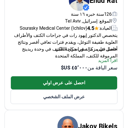
Ehud Rat
126سنة خبره ١٦ سنة
الموقع: إسرائيل, Tel Aviv
4.5
العيادة:
Sourasky Medical Center (Ichilov)
يتخصص الدكتور إيهود رات في جراحات الكتف والأطراف
العلوية طفيفة التوغل، ويقدم فترات تعافي أقصر ونتائج
أفضل في مركز سوراسكي الطبي.
حاصل على زمالة في جراحة الكتف في وحدة ريدينج
المرموقة للكتف، المملكة المتحدة
اقرأ المزيد
أكمل زمالة الطب الرياضي والتنظير المفصلي في
سعر الباقة من
٤٥٬٠٠٠ US$
جامعة تافتس
خبير في إصلاح الكفة المدورة وجراحات استبدال الكتف
احصل على عرض اولي
عضو في الأكاديمية الأمريكية لجراحي العظام
زمالة AO للإصابات في مركز هاربورفيو الطبي في
عرض الملف الشخصي
سياتل
Jakov Bikels