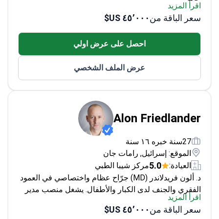
اقرأ المزيد
الطبيب المعالج للمنتخب الوطني الإسرائيلي للكرة
سعر الباقة من
٤٥٬٠٠٠ US$
الطائرة
خبير في تقنيات التنظير المفصلي وعلاج PRP
احصل على عرض اولي
تلقى تدريبه في أفضل المؤسسات الأمريكية بما في ذلك
جامعة تينيسي
عرض الملف الشخصي
نشر أكثر من 40 دراسة حول ابتكارات علاج الغضاريف
Alon Friedlander
27سنة خبره ١٦ سنة
الموقع: إسرائيل, رامات جان
5.0
العيادة:
مركز شيبا الطبي
د. ألون فريدلاندر (MD) جرّاح عظام واختصاصي في العمود
الفقري والجنف لدى الكبار والأطفال. يشغل منصب مدير
اقرأ المزيد
قسم جراحة العظام في مركز شيبا الطبي، وهو أستاذ
سعر الباقة من
٤٥٬٠٠٠ US$
مشارك في جراحة العظام بجامعة تل أبيب. مُدرج ضمن