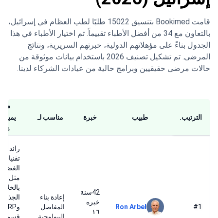
قامت Bookimed بتنسيق 15022 طلبًا لطب العظام في إسرائيل،
بالتعاون مع 34 من أفضل الأطباء تقييماً. تم اختيار الأطباء في هذا
الجدول بناءً على مؤهلاتهم الدولية، خبرتهم السريرية، ونتائج
المرضى. تم تشكيل تصنيف 2026 باستخدام بيانات موثوقة من
حالات مرضى حقيقيين وبرامج حالية من عيادات الشركاء لدينا.
ما ا
الترتيب.
طبيب
خبرة
مناسب لـ
يميزه
غير
رائد في
تقنيات ت
الغضار
مثل العل
بالخلايا
42سنة
إعادة بناء
الجذعية
خبره
#1
Ron Arbel
المفاصل
وP
١٦
البيولوجية
قسم ال