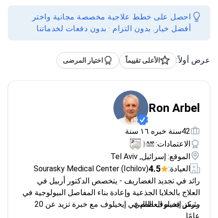
احصل على خطط علاجية مخصصة مجانية واختر
أفضل خيار. بدون التزام · بدون دفعات لخدماتنا
عرض أولاً:
الأعلى تقييماً
اختيار المرضى
Ron Arbel
42سنة خبره ١٦ سنة
الاعتمادات:
الموقع: إسرائيل, Tel Aviv
4.5
العيادة:
Sourasky Medical Center (Ichilov)
رائد في تجديد الغضاريف - يتخصص الدكتور أربيل في
العلاج بالخلايا الجذعية وإعادة بناء المفاصل البيولوجية في
مركز إيخيلوف الطبي.
رئيس قسم العظام في إيخيلوف مع خبرة تزيد عن 20
عامًا