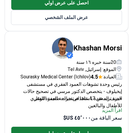
احصل على عرض اولي
عضو نشط في جمعية أبحاث الجنف والجمعية الأوروبية
لأورام العظام للأطفال
عرض الملف الشخصي
Khashan Morsi
20سنة خبره ١٦ سنة
الموقع: إسرائيل, Tel Aviv
4.5
العيادة:
Sourasky Medical Center (Ichilov)
رئيس وحدة تشوهات العمود الفقري في مستشفى
إيخيلوف - يتخصص الدكتور مرسي في تصحيح حالات
الجنف المعقدة باستخدام تقنيات طفيفة التوغل.
خبرة تزيد عن 17 عامًا في جراحة العمود الفقري
للأطفال والبالغين
اقرأ المزيد
تدريب زمالة في جامعة جونز هوبكنز وجامعة ماكغيل
سعر الباقة من
٤٥٬٠٠٠ US$
يُجري عمليات الجنف المجهرية وطفيفة التوغل
عضو في AO Spine وجمعية أمريكا الشمالية للعمود