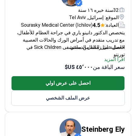
32سنة خبره ١٦ سنة
الموقع: إسرائيل, Tel Aviv
4.5
العيادة:
Sourasky Medical Center (Ichilov)
يتخصص الدكتور دانينو باري في جراحة العظام للأطفال،
مع تدريب متقدم في أمراض الورك والحالات العصبية
العضلية مثل الشلل الدماغي.
حاصل على زمالة من مستشفى Sick Children في
تورنتو
اقرأ المزيد
خبير في تحليل المشية والعمليات الجراحية المتقدمة
سعر الباقة من
٤٥٬٠٠٠ US$
عضو في الأكاديمية الأمريكية للشلل الدماغي وطب
النمو
احصل على عرض اولي
عرض الملف الشخصي
Steinberg Ely