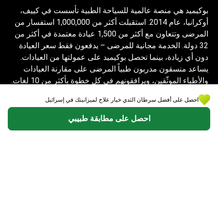
بوكيميد هي منصة عالمية للسياحة الطبية تأسست في كييف،
أوكرانيا، عام 2014. استقبلت أكثر من 1,000,000 استفسار من
المرضى وتتعاون مع أكثر من 1,500 عيادة معتمدة في أكثر من
32 دولة. الخدمة مجانية للمرضى – يدفعون فقط سعر العيادة
دون أي زيادة، بينما تحصل بوكيميد على عمولتها من العيادات.
يساعد منسقون مدربون طبياً المرضى على مقارنة العيادات
والأطباء الموثّقين، ويرافقونهم في كل خطوة بأكثر من 10 لغات.
تحمل المنصة شهادة Global Healthcare Accreditation،
احصل على أفضل سرطان الثدي خيار علاج لميزانيتك في إسرائيل
وكانت معتمدة سابقاً من Temos (2024–2025). تقييمها 4.6
على Trustpilot و4.4 على Google Reviews.
احصل على مطابقة طبيبي
المعلومات المقدمة على الموقع ليست دليلاً
للعمل ولا ينبغي تفسيرها على أنها نصيحة طبية أو
توصية علاجية ولا تحل محل زيارة الطبيب.
© 2014-2026 Bookimed. جميع الحقوق محفوظة. سجل