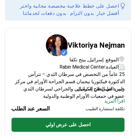
احصل على خطط علاجية مخصصة مجانية واختر
أفضل خيار. بدون التزام · بدون دفعات لخدماتنا
Viktoriya Nejman
الموقع: إسرائيل, بيتح تكفا
العيادة:
Rabin Medical Center
25 عاماً من التخصص في سرطان الثدي – تترأس
الدكتورة فيكتوريا نيجمان قسم الجراحة الأورام في مركز
رابين الطبي في إسرائيل.
خبيرة في العلاج الكيميائي والجراحي لسرطان الثدي
عضو في جمعيات الأورام الوطنية والدولية
اقرأ المزيد
قيادة الدراسات السريرية في أورام المسالك البولية
السعر عند الطلب
تكلفة استشارة الطبيب
مدعوة بشكل متكرر كمتحدثة في المنتديات الدولية
للأورام
احصل على عرض اولي