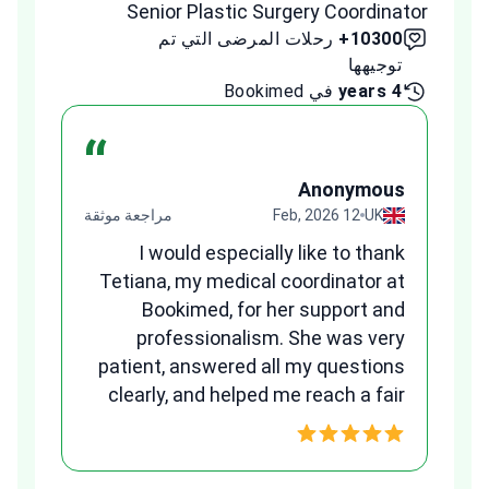
inator
Senior Plastic Surgery Coordinator
10300+
رحلات المرضى التي تم
00+
توجيهها
توج
4 years
في Bookimed
1 year
“
us
Anonymous
قة
UK
12 Feb, 2026
مراجعة موثقة
ges
I would especially like to thank
and
Tetiana, my medical coordinator at
any
Bookimed, for her support and
ns.
professionalism. She was very
B
patient, answered all my questions
clearly, and helped me reach a fair
w
and transparent agreement. Her
assistance made a stressful
process much easier. Highly