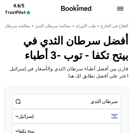
4.6/5
TrustPilot
العودة إلى الصفحة الرئيسية
العلاج في الخارج
طب الأورام
معالجة سرطان الثدي
معالجة سرطان الث
أفضل سرطان الثدي في
بيتح تكفا - توب -3 أطباء
قارن بين أفضل أطباء سرطان الثدي والأسعار في إسرائيل.
اعثر على أفضل تطابق لك هنا.
إسرائيل
بيتح تكفا