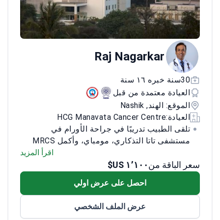
Raj Nagarkar
30سنة خبره ١٦ سنة
العيادة معتمدة من قبل
الموقع: الهند, Nashik
العيادة:
HCG Manavata Cancer Centre
تلقى الطبيب تدريبًا في جراحة الأورام في
مستشفى تاتا التذكاري، مومباي، وأكمل MRCS
في الكلية الملكية للجراحين، إدنبرة. بدأ ممارسة
اقرأ المزيد
سعر الباقة من
١٬١٠٠ US$
العمل في عام 2000، وأسس مركز كوري مانافات
للسرطان في عام 2007. مع 19 عامًا من الخبرة،
احصل على عرض اولي
أجرى الطبيب أكثر من 50,000 عملية جراحية
للسرطان وشارك في أكثر من 200 تجربة سريرية.
عرض الملف الشخصي
الطبيب مؤلف منشور وله العديد من المنشورات