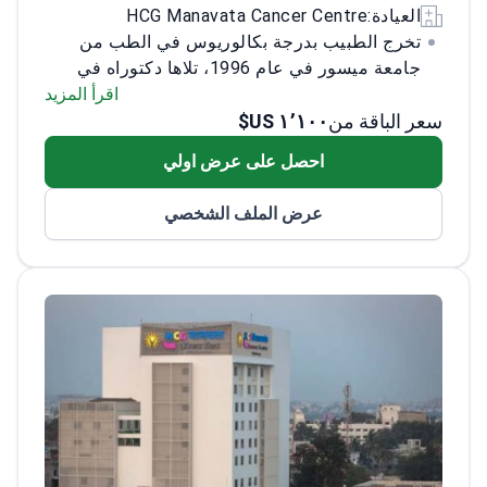
العيادة:
HCG Manavata Cancer Centre
تخرج الطبيب بدرجة بكالوريوس في الطب من
جامعة ميسور في عام 1996، تلاها دكتوراه في
الطب في العلاج الإشعاعي من جامعة باناراس
اقرأ المزيد
سعر الباقة من
١٬١٠٠ US$
الهندوسية في عام 2002. لتعزيز الخبرة بشكل
أكبر، حصل الطبيب على دبلوم المجلس الوطني
احصل على عرض اولي
في العلاج الإشعاعي في عام 2004.<\/p>
الطبيب
عضو في العديد من المنظمات المرموقة، بما في
عرض الملف الشخصي
ذلك جمعية علاج الأورام بالإشعاع في الهند،
وجمعية الأورام العصبية، ومجموعة الأورام في
بنغالور، والجمعية الهندية لعلاج الأورام بالحرارة،
مما يعكس التزامًا قويًا بتطوير مجال الأورام.<\/p>