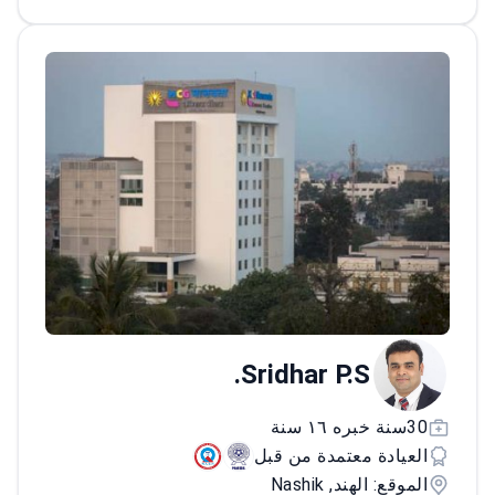
لعلم الأورام في AIIMS وقدم بحثًا عن سرطان
المعدة في ندوة سرطان الجهاز الهضمي التي
نظمتها الجمعية الأمريكية لعلم الأورام السريري.
يختص الطبيب في الأساس الجزيئي للسرطان
والعلاجات المستهدفة.<\/p>
Sridhar P.S.
30سنة خبره ١٦ سنة
العيادة معتمدة من قبل
الموقع: الهند, Nashik