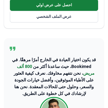
فروة الرأس والشعر المعقدة.
يعالج أشكالاً مختلفة من الثعلبة وتساقط الشعر
احصل على عرض اولي
من خلال الإدارة الطبية.
يعمل في عيادات Vplant التخصصية، الحاصلة
عرض الملف الشخصي
على اعتمادات ISHRS و GHA.
قد يكون اختيار العيادة في الخارج أمرًا مرهقًا. في
Bookimed، حيث ساعدنا أكثر من
800 ألف
مريض
، نحن نتفهم مخاوفك. نعرف كيفية العثور
على الأطباء الموثوقين، وأفضل خيارات الجودة
والسعر، وحلول حتى للحالات المعقدة. نحن هنا
لإرشادك في كل خطوة على الطريق.