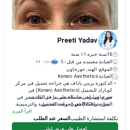
Preeti Yadav
16سنة خبره ١٦ سنة
العيادة معتمدة من قبل
+1
الموقع: الهند, جورجاون
العيادة:
Konarc Aesthetics
الدكتورة بريتي ياداف هي جراحة تجميل في مركز
كونارك للتجميل (Konarc Aesthetics) في
تجري عمليات نحت الجسم بما في ذلك شد
جورجاون. وهي حاصلة على درجة الماجستير في
البطن، ونحت الدهون، وشد الفخذين.
الجراحة (MCh) في الجراحة التجميلية والترميمية.
متخصصة في إجراءات الثدي مثل الترميم
تعالج الدكتورة ياداف المرضى في مركز معتمد من
اقرأ المزيد
والتصغير والتكبير.
تكلفة استشارة الطبيب
السعر عند الطلب
الجمعية الدولية للجراحة التجميلية (ISAPS) يخدم
تعالج مشاكل الوجه من خلال تجميل الأنف،
4000 زائر دولي سنوياً. تقدم رعاية متخصصة
احصل على عرض اولي