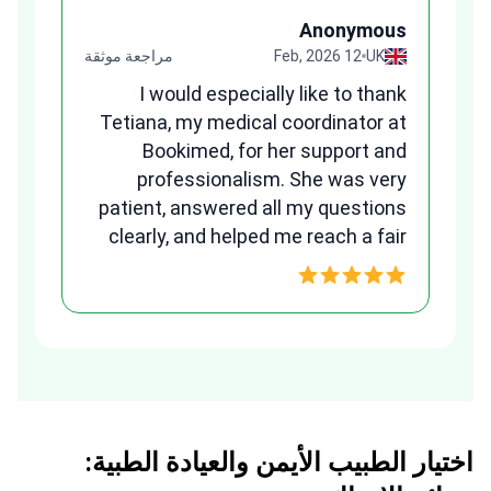
“
us
Anonymous
قة
UK
12 Feb, 2026
مراجعة موثقة
ges
I would especially like to thank
and
Tetiana, my medical coordinator at
any
Bookimed, for her support and
ns.
professionalism. She was very
B
patient, answered all my questions
clearly, and helped me reach a fair
w
and transparent agreement. Her
assistance made a stressful
process much easier. Highly
recommended. Thank you Tetiana,
you are the best!!!
اختيار الطبيب الأيمن والعيادة الطبية: