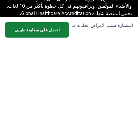
والأطباء الموثّقين، ويرافقونهم في كل خطوة بأكثر من 10 لغات.
تحمل المنصة شهادة Global Healthcare Accreditation،
وكانت معتمدة سابقاً من Temos (2024–2025). تقييمها 4.6
استشارة طبيب الأمراض الجلدية عبر الإنترنت
على Trustpilot و4.4 على Google Reviews.
احصل على مطابقة طبيبي
المعلومات المقدمة على الموقع ليست دليلاً
للعمل ولا ينبغي تفسيرها على أنها نصيحة طبية أو
توصية علاجية ولا تحل محل زيارة الطبيب.
© 2014-2026 Bookimed. جميع الحقوق محفوظة. سجل
Bookimed Limited No. 2371039