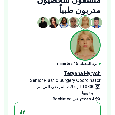
منسقون شخصيون
مدربون طبياً
الرد المعتاد:
15 minutes
الرد ا
ldeeb
Tetyana Hyrych
inator
Senior Plastic Surgery Coordinator
10300+
رحلات المرضى التي تم
00+
توجيهها
توج
4 years
في Bookimed
1 year