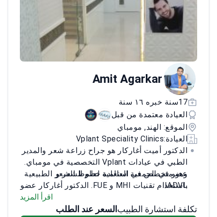
Amit Agarkar
17سنة خبره ١٦ سنة
العيادة معتمدة من قبل
الموقع: الهند, مومباي
العيادة:
Vplant Speciality Clinics
الدكتور أميت أغاركار هو جراح زراعة شعر والمدير
الطبي في عيادات Vplant التخصصية في مومباي.
عضو في الجمعية العالمية لعلم الشعر و
وهو متخصص في استعادة خطوط الشعر الطبيعية
IADVL.
باستخدام تقنيات MHI و FUE. الدكتور أغاركار عضو
يجري عمليات زراعة الشعر الروبوتية ARTAS
في الجمعية الدولية لجراحة استعادة الشعر. كما أنه
اقرأ المزيد
تكلفة استشارة الطبيب
وعلاج البلازما الغنية بالصفائح الدموية (PRP).
السعر عند الطلب
حاصل على شهادة في علم الشعر لعلاج اضطرابات