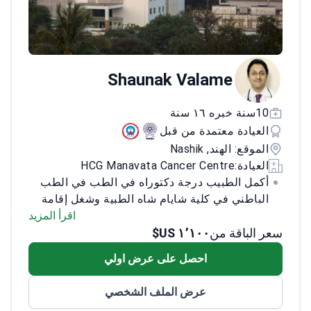
Shaunak Valame
10سنة خبره ١٦ سنة
العيادة معتمدة من قبل
الموقع: الهند, Nashik
العيادة:
HCG Manavata Cancer Centre
أكمل الطبيب درجة دكتوراه في الطب في الطب
الباطني في كلية شايام شاه الطبية وشغل إقامة
عليا في نفس القسم. بعد ذلك، عمل الطبيب
اقرأ المزيد
سعر الباقة من
١٬١٠٠ US$
كمسجل في طب الأورام الطبي في مستشفى
جواهر لال نهرو للسرطان. أكمل الطبيب تدريب
احصل على عرض اولي
DNB في طب الأورام الطبي في مستشفى
إندربراستا أبولو.<\/p>
خلال الإقامة العليا، ألقى
عرض الملف الشخصي
الطبيب محاضرات في المدرسة الشتوية الدولية