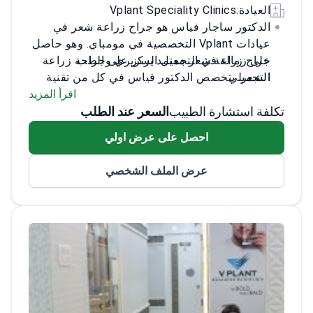
العيادة:
Vplant Speciality Clinics
الدكتور ساجار فياس هو جراح زراعة شعر في
عيادات Vplant التخصصية في مومباي. وهو حاصل
جراح زراعة شعر معتمد يركز على الطب
على زمالة في التجميل السريري وجراحة زراعة
التجميلي.
الشعر. يتخصص الدكتور فياس في كل من تقنية
يجري عمليات زراعة الشعر الروبوتية ARTAS
FUE وزراعة الشعر المعدلة للحصول على نتائج
اقرأ المزيد
تكلفة استشارة الطبيب
والعلاج بالخلايا الجذعية.
السعر عند الطلب
طبيعية. يعالج الثعلبة ويقوم بعمليات زراعة
الشارب إلى جانب استعادة فروة الرأس.
يوفر علاج البلازما الغنية بالصفائح الدموية
احصل على عرض اولي
(PRP) وميزوثيرابي الشعر لتساقط الشعر.
يمارس عمله في عيادات Vplant المعتمدة من
عرض الملف الشخصي
قبل الجمعية الدولية لجراحة زراعة الشعر
(ISHRS).