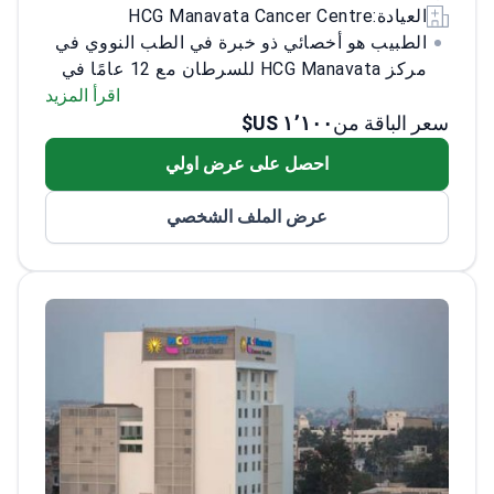
العيادة:
HCG Manavata Cancer Centre
الطبيب هو أخصائي ذو خبرة في الطب النووي في
مركز HCG Manavata للسرطان مع 12 عامًا في
هذا المجال. يختص الطبيب في مختلف الفحوصات
اقرأ المزيد
سعر الباقة من
١٬١٠٠ US$
النووية، وفحوصات PET-CT، وخدمات طب القلب
النووي، ويظهر براعة في علاجات اليود المشع
احصل على عرض اولي
وLu-177 RN. على مدار مسيرته المهنية، أدار
الطبيب أكثر من 30,000 فحص PET وعالج أكثر
عرض الملف الشخصي
من 1,000 مريض بسرطان الغدة الدرقية. بالإضافة
إلى ذلك، ساهم الطبيب في المجال من خلال نشر
أوراق بحثية في مختلف المجلات الطبية.<\/p>