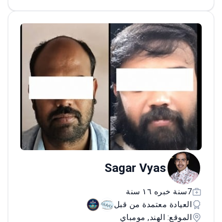
الدولية والوطنية. متخصص في جراحة الأورام
الثديية والصدرية، الطبيب أستاذ في DNB
Superspecialty Surgical Oncology وBreast
Surgery في MUHS.<\/p>
Sagar Vyas
7سنة خبره ١٦ سنة
العيادة معتمدة من قبل
الموقع: الهند, مومباي