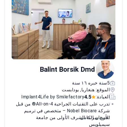
Balint Borsik Dmd
5سنة خبره ١٦ سنة
الموقع: هنغاريا, بودابست
4.5
العيادة:
Implant4Life by Smilefactory
تدرب على التقنيات الجراحية All-on-4® من قبل
شركة Nobel Biocare – متخصص في ترميم
الأسنان الكامل.
تخرج بمرتبة الشرف الأولى من جامعة
سيميلويس