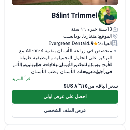
Bálint Trimmel
13سنة خبره ١٦ سنة
الموقع: هنغاريا, بودابست
4.9
العيادة:
Evergreen Dental
متخصص في زراعة الأسنان بتقنية All-on-4 مع
التركيز على الحلول التجميلية والوظيفية طويلة
تخرج من كلية طب الأسنان بجامعة سيميلويس
الأمد. يضمن الدكتور تريمل علاجات خالية من الألم
في أجواء مريحة.
خبير في تعويضات الأسنان وطب الأسنان
الرقمي
اقرأ المزيد
سعر الباقة من
٨٬٦١٥ US$
يجيد اللغة الإنجليزية، ويتعلم حالياً الألمانية
والإيطالية
احصل على عرض اولي
يؤكد على تثقيف المريض وخطط العلاج الفردية
عرض الملف الشخصي