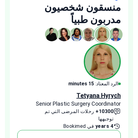
منسقون شخصيون
مدربون طبياً
الرد المعتاد:
15 minutes
الرد ا
ldeeb
Tetyana Hyrych
inator
Senior Plastic Surgery Coordinator
10300+
رحلات المرضى التي تم
00+
توجيهها
توج
4 years
في Bookimed
1 year