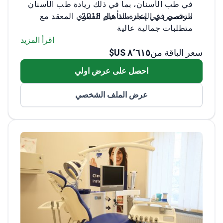
في طب الأسنان، بما في ذلك ريادة طب الأسنان
الرقمي في المجر منذ عام 2018.
متخصص في إعادة التأهيل الفموي المعقد مع
متطلبات جمالية عالية
تدرب في جامعة سيميلويس مع 30سنة خبره
اقرأ المزيد
١٦ سنة من الخبرة في التدريس والبحث
سعر الباقة من
٨٬٦١٥ US$
يجيد اللغتين الإنجليزية والألمانية للمرضى
احصل على عرض اولي
الدوليين
يستخدم بروتوكولات مهنية صارمة لتخطيط
عرض الملف الشخصي
العلاج بدقة