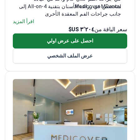
Medicover MDental.
متخصص في زراعة الأسنان بتقنية All-on-4 إلى
جانب جراحات الفم المعقدة الأخرى
خريج برنامج طب الأسنان الشهير بجامعة سيجد
اقرأ المزيد
سعر الباقة من
٣٬٢٠٤ US$
عضو في الغرفة الطبية المجرية
خبرة في كل من الجوانب الجراحية والتعويضية
احصل على عرض اولي
لترميم الأسنان
عرض الملف الشخصي