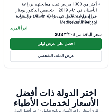
أكثر من 1300 مريض تمت معالجتهم بزراعة
الأسنان في عام 2019 – يتخصص الدكتور بودنارا
جراح فم متخصص في جراحة الأسنان والسنخ
في إجراءات "الكل على 4" (All-on-4) في عيادة
وزراعة الأسنان
Medicover MDental.
يعمل مع جميع أنظمة زراعة الأسنان الرئيسية
اقرأ المزيد
سعر الباقة من
٣٬٢٠٤ US$
لتقديم حلول مخصصة
خريج جامعة سيميلويس – أفضل كلية طب في
احصل على عرض اولي
المجر
عضو في الغرفة الطبية المجرية
عرض الملف الشخصي
اختر الدولة ذات أفضل
الأسعار لخدمات الأطباء
قارن أسعار زراعة الأسنان برنامج شامل - 4 عبر أفضل الدول