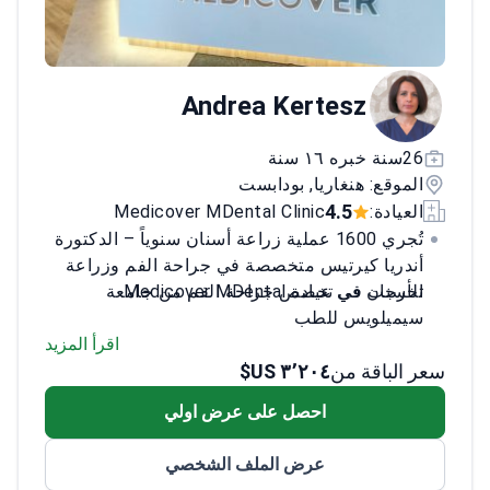
Andrea Kertesz
26سنة خبره ١٦ سنة
الموقع: هنغاريا, بودابست
4.5
العيادة:
Medicover MDental Clinic
تُجري 1600 عملية زراعة أسنان سنوياً – الدكتورة
أندريا كيرتيس متخصصة في جراحة الفم وزراعة
الأسنان في عيادة Medicover MDental.
تخرجت في تخصص جراحة الفم من جامعة
سيميلويس للطب
تتحدث الإنجليزية والألمانية بطلاقة للمرضى
اقرأ المزيد
الدوليين
سعر الباقة من
٣٬٢٠٤ US$
تركز على الدقة الجراحية للحصول على أفضل
احصل على عرض اولي
وضع للزرعات
الممارسة المكثفة تضمن تقنيات دقيقة وعلاجاً
عرض الملف الشخصي
فعالاً