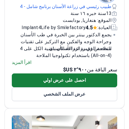
طبيب رئيسي في زراعة الأسنان برنامج شامل - 4
13سنة خبره ١٦ سنة
الموقع: هنغاريا, بودابست
4.5
العيادة:
Implant4Life by Smilefactory
يجمع الدكتور بينتر بين الخبرة في طب الأسنان
وجراحة الوجه والفكين مع التركيز على تقنيات
الملاحة الرقمية لزراعة الأسنان.
متخصص في زراعة الأسنان بتقنية الكل على 4
(All-on-4) باستخدام تكنولوجيا الملاحة
الديناميكية
اقرأ المزيد
سعر الباقة من
٢٬٩٠٠ US$
نشر أبحاثاً حول النتائج طويلة المدى لزراعات
التيتانيوم والتنتالوم
احصل على عرض اولي
حاصل على شهادات متعددة من جامعة
سيميلويس
عرض الملف الشخصي
مدرب على إجراءات زراعة الأسنان المتقدمة
ورفع الجيوب الأنفية