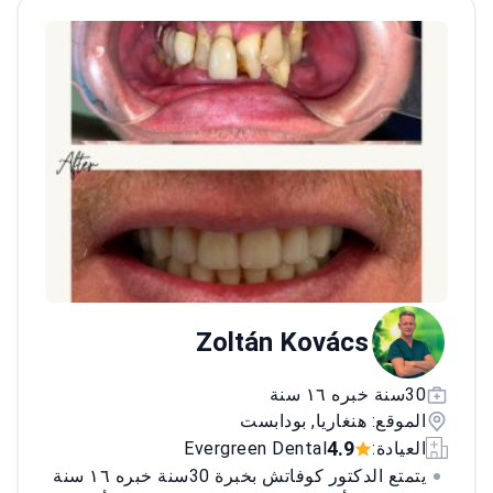
Zoltán Kovács
30سنة خبره ١٦ سنة
الموقع: هنغاريا, بودابست
4.9
العيادة:
Evergreen Dental
يتمتع الدكتور كوفاتش بخبرة 30سنة خبره ١٦ سنة