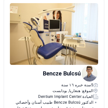
ويواظب على حضور الدورات والمؤتمرات الوطنية
والدولية. يقدّم رعاية حديثة قائمة على الدليل
وبأقل تدخل ممكن.
Bencze Bulcsú
5سنة خبره ١٦ سنة
الموقع: هنغاريا, بودابست
العيادة:
Dentium Implant Center
الدكتور Bencze Bulcsú طبيب أسنان وأخصائي