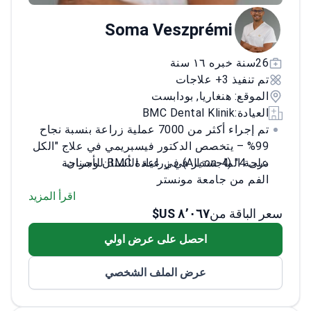
Soma Veszprémi
26سنة خبره ١٦ سنة
تم تنفيذ 3+ علاجات
الموقع: هنغاريا, بودابست
العيادة:
BMC Dental Klinik
تم إجراء أكثر من 7000 عملية زراعة بنسبة نجاح
99% – يتخصص الدكتور فيسبريمي في علاج "الكل
على 4" (All-on-4) في عيادة BMC للأسنان.
درجة الماجستير في زراعة الأسنان وجراحة
الفم من جامعة مونستر
26سنة خبره ١٦ سنة من الخبرة في زراعة
اقرأ المزيد
سعر الباقة من
٨٬٠٦٧ US$
الأسنان وتطعيم العظام المعقد
متخصص في التحميل الفوري بعد خلع الأسنان
احصل على عرض اولي
تدرب في ألمانيا والولايات المتحدة والنمسا
والبرتغال
عرض الملف الشخصي