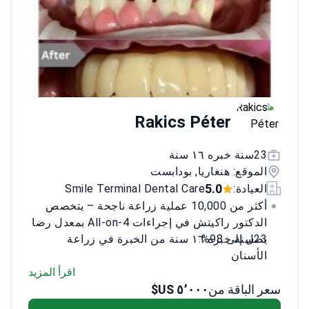
Rakics Péter
23سنة خبره ١٦ سنة
الموقع: هنغاريا, بودابست
5.0
العيادة:
Smile Terminal Dental Care
أكثر من 10,000 عملية زراعة ناجحة – يتخصص
الدكتور راكيتش في إجراءات All-on-4 بمعدل رضا
يصل إلى 98%.
23سنة خبره ١٦ سنة من الخبرة في زراعة
الأسنان
تدرب على الجراحات المعقدة خلال 23سنة
اقرأ المزيد
خبره ١٦ سنة في المملكة المتحدة
سعر الباقة من
٥٬٠٠٠ US$
متحدث منتظم في مؤتمرات طب الأسنان