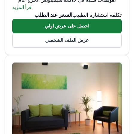
تعويضات سنية في جامعة سيميلويس. تخرّج عام
2021 من كلية طب الأسنان بامتياز مع مرتبة
اقرأ المزيد
تكلفة استشارة الطبيب
السعر عند الطلب
الشرف العليا. وفي عام 2024 أكمل تدريب
التخصص في التعويضات السنية بتقدير امتياز.
احصل على عرض اولي
يدرّس طلاب المرحلة الجامعية الأولى ويقدّم
الرعاية السريرية في الجامعة.
منذ عام 2022
عرض الملف الشخصي
يواصل دراسة الدكتوراه حول السكري وأمراض
الفم. تركز أبحاثه على زرعات الأسنان وسرطان
الفم. تشمل اهتماماته السريرية التعويضات السنية
الرقمية وتعويضات الزرعات وطب الأسنان
التجميلي. يستخدم أدوات رقمية قائمة على الدليل
إلى جانب طرائق تقليدية مثبتة. يقدّم الرعاية
باللغتين الهنغارية والإنجليزية.