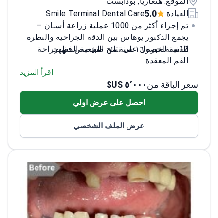
الموقع: هنغاريا, بودابست
5.0
العيادة:
Smile Terminal Dental Care
تم إجراء أكثر من 1000 عملية زراعة أسنان –
يجمع الدكتور يوهاس بين الدقة الجراحية والنظرة
الفنية للحصول على نتائج طبيعية المظهر.
12سنة خبره ١٦ سنة من التخصص في جراحة
الفم المعقدة
خبير في تقنية All-on-4 وتطعيم العظام
اقرأ المزيد
سعر الباقة من
٥٬٠٠٠ US$
طبيب الأسنان الرئيسي في Smile Terminal
Dental Care
احصل على عرض اولي
يجيد اللغات الإنجليزية والألمانية والإسبانية
مؤهل متخصص في جراحة الأسنان والسنخ
عرض الملف الشخصي