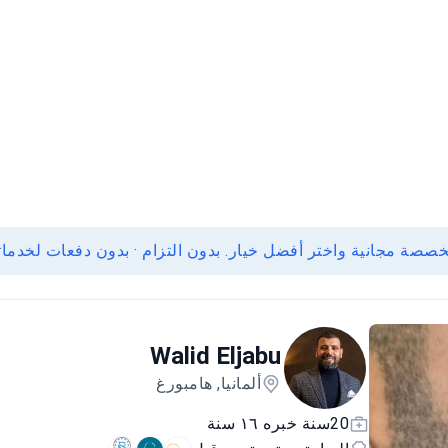
ة مجانية واختر أفضل خيار. بدون التزام · بدون دفعات لخدماتن
Walid Eljabu
ألمانيا, هامبورغ
20سنة خبره ١٦ سنة