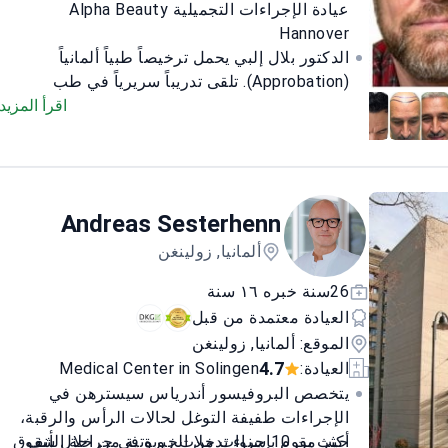
عيادة الإجراءات التجميلية Alpha Beauty
اليد؛ الجمعية الألمانية لجراحي اليد.
Hannover
الدكتور بلال إلبي يحمل ترخيصاً طبياً ألمانياً
(Approbation). تلقى تدريباً سريرياً في طب
الأعصاب والطب النفسي في مستشفى كلينيكوم
اقرأ المزيد
فاهرندورف والجامعة الطبية في هانوفر (MHH)
بهانوفر.
يوظّف هذه الخبرة في استعادة الشعر.
يقدّم خططاً فردية مبنية على تقييم شامل، مع
تركيز واضح على السلامة والنتائج.
شارك في عدة
Andreas Sesterhenn
مشاريع أبحاث سريرية. أعماله العلمية مُدرجة على
PubMed وGoogle Scholar. يلتزم بالمعايير الطبية
ألمانيا, زولينغن
الحديثة في علاجاته.
يمارس عمله في ألمانيا ملتزماً
26سنة خبره ١٦ سنة
بأعلى معايير السلامة والنظافة وراحة المرضى.
العيادة معتمدة من قبل
يقدّم الدعم للمرضى الدوليين بالألمانية والتركية.
الموقع: ألمانيا, زولينغن
4.7
العيادة:
Medical Center in Solingen
يتخصص البروفيسور أندرياس سيسترهن في
الإجراءات طفيفة التوغل لحالات الرأس والرقبة،
أكثر من 10 سنوات من الخبرة في جراحة الأنف
حيث يقوم بإجراء تدخلات روبوتية من خلال شقوق