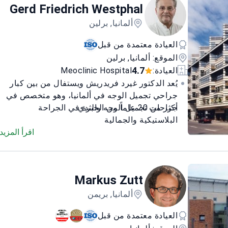
Gerd Friedrich Westphal
ألمانيا, برلين
العيادة معتمدة من قبل
الموقع: ألمانيا, برلين
4.7
العيادة:
Meoclinic Hospital
يُعد الدكتور غيرد فريدريش ويستفال من بين كبار
جراحي تجميل الوجه في ألمانيا، وهو متخصص في
جراحات تجميل الوجه والثدي.
أكثر من 20 عاماً من الخبرة في الجراحة
البلاستيكية والجمالية
استشاري أول في مستشفى شلوسبارك وهافل
اقرأ المزيد
كلينيك في برلين
خبير في علاجات مكافحة الشيخوخة وجراحة
الثدي
Markus Zutt
عضو في الجمعية الألمانية لجراحي التجميل
طبيب زائر في عيادات دولية في البرازيل
ألمانيا, بريمن
والولايات المتحدة الأمريكية
العيادة معتمدة من قبل