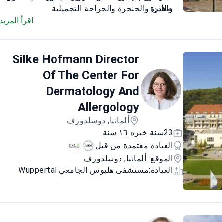
صغيرة.
والأذن والحنجرة والجراحة التجميلية
كبير الأطباء في أقسام الأنف والأذن والحنجرة
اقرأ المزيد
والجراحة التجميلية في عيادة سولينغن
مؤلف لـ 78 منشوراً علمياً في هذا المجال
تدرب في مؤسسات مرموقة بما في ذلك جامعة
Silke Hofmann Director
العلوم الصحية في بيثيسدا
Of The Center For
Dermatology And
Allergology
ألمانيا, دوسلدورف
23سنة خبره ١٦ سنة
العيادة معتمدة من قبل
الموقع: ألمانيا, دوسلدورف
العيادة:
مستشفى هليوس الجامعي Wuppertal