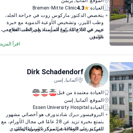
الموقع: ألمانيا, بريمن
4.3
العيادة:
Bremen-Mitte Clinic
يتخصص الدكتور ماركوس زوت في جراحة الجلد،
وطب الليزر، وتشخيص الأوعية الدموية مع خبرة
خبير في علاج الجروح المزمنة وإجراءات العلاج
تزيد عن 18 عامًا. كما أنه أستاذ في الطب الجامعي،
بالليزر
غوتنغن.
مؤهلات إضافية في أمراض الحساسية، وأمراض
اقرأ المزيد
الأوردة، والتصوير بالموجات فوق الصوتية للجلد
عضو في الجمعية الألمانية الشمالية لأمراض
الجلد والجمعية الألمانية لأمراض الجلد
Dirk Schadendorf
أبحاث منشورة حول العلاجات الجلدية والتئام
الجروح
ألمانيا, إسن
العيادة معتمدة من قبل
الموقع: ألمانيا, إسن
العيادة:
Essen University Hospital
البروفيسور ديرك شادندورف هو أخصائي مشهور
يتمتع بخبرة تزيد عن 28 عامًا في مجال الأورام، مع
تلقى تدريب الزمالة في مركز كورنيل الطبي
التركيز على العلاجات المبتكرة لسرطان الثدي