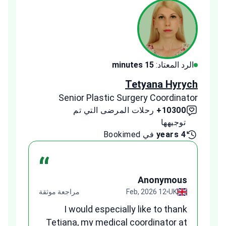
الرد المعتاد:
15 minutes
الرد ا
ldeeb
Tetyana Hyrych
inator
Senior Plastic Surgery Coordinator
10300+
رحلات المرضى التي تم
00+
توجيهها
توج
4 years
في Bookimed
1 year
“
us
Anonymous
قة
UK
12 Feb, 2026
مراجعة موثقة
ges
I would especially like to thank
and
Tetiana, my medical coordinator at