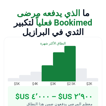
ما
الذي يدفعه مرضى
Bookimed فعلياً
لتكبير
الثدي في البرازيل
النطاق الأكثر شهرة
$5K
$4K
$3K
$2.5K
$2K
٢٬٩٠٠ US$ – ٤٬٠٠٠ US$
معظم المرضى يدفعون ضمن هذا النطاق