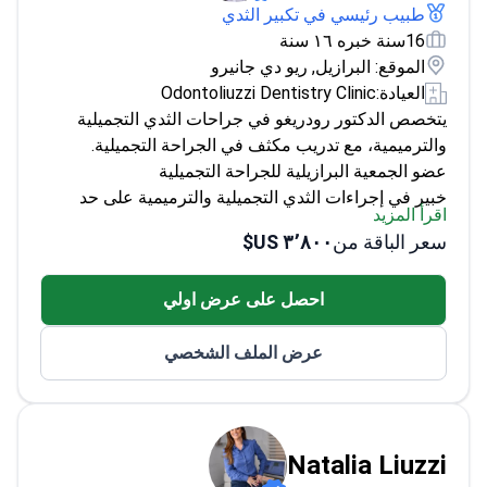
طبيب رئيسي في تكبير الثدي
16سنة خبره ١٦ سنة
الموقع: البرازيل, ريو دي جانيرو
العيادة:
Odontoliuzzi Dentistry Clinic
يتخصص الدكتور رودريغو في جراحات الثدي التجميلية
والترميمية، مع تدريب مكثف في الجراحة التجميلية.
عضو الجمعية البرازيلية للجراحة التجميلية
خبير في إجراءات الثدي التجميلية والترميمية على حد
اقرأ المزيد
سواء
سعر الباقة من
٣٬٨٠٠ US$
يحدث مهاراته باستمرار في مجال تجميل الوجه غير
الجراحي
احصل على عرض اولي
عرض الملف الشخصي
Natalia Liuzzi