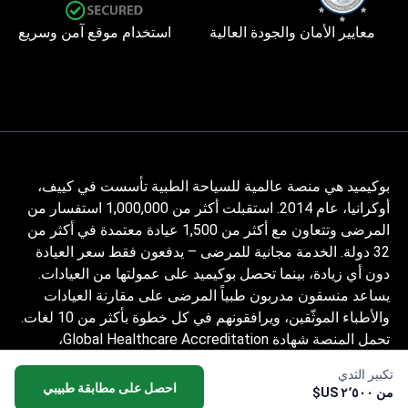
معايير الأمان والجودة العالية
استخدام موقع آمن وسريع
بوكيميد هي منصة عالمية للسياحة الطبية تأسست في كييف،
أوكرانيا، عام 2014. استقبلت أكثر من 1,000,000 استفسار من
المرضى وتتعاون مع أكثر من 1,500 عيادة معتمدة في أكثر من
32 دولة. الخدمة مجانية للمرضى – يدفعون فقط سعر العيادة
دون أي زيادة، بينما تحصل بوكيميد على عمولتها من العيادات.
يساعد منسقون مدربون طبياً المرضى على مقارنة العيادات
والأطباء الموثّقين، ويرافقونهم في كل خطوة بأكثر من 10 لغات.
تحمل المنصة شهادة Global Healthcare Accreditation،
وكانت معتمدة سابقاً من Temos (2024–2025). تقييمها 4.6
تكبير الثدي
على Trustpilot و4.4 على Google Reviews.
احصل على مطابقة طبيبي
من ٢٬٥٠٠ US$