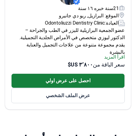
21سنة خبره ١٦ سنة
الموقع: البرازيل, ريو دي جانيرو
العيادة:
Odontoliuzzi Dentistry Clinic
عضو الجمعية البرازيلية لليزر في الطب والجراحة –
الدكتور ليوزي متخصص في الأمراض الجلدية التجميلية.
يقدم مجموعة متنوعة من علاجات التجميل والعناية
بالبشرة
اقرأ المزيد
يجمع بين التكنولوجيا العالية والتقنيات الحديثة
سعر الباقة من
٣٬٨٠٠ US$
يعمل في عيادة ذات إطلالة جميلة على ريو دي جانيرو
احصل على عرض اولي
عرض الملف الشخصي