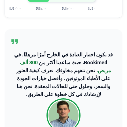
٦٬٠٠٠ US$
٤٬٠٠٠ US$
٢٬٠٠٠ US$
٠ US$
قد يكون اختيار العيادة في الخارج أمرًا مرهقًا. في
Bookimed، حيث ساعدنا أكثر من
800 ألف
مريض
، نحن نتفهم مخاوفك. نعرف كيفية العثور
على الأطباء الموثوقين، وأفضل خيارات الجودة
والسعر، وحلول حتى للحالات المعقدة. نحن هنا
لإرشادك في كل خطوة على الطريق.