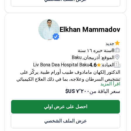
Elkhan Mammadov
جديد
8سنة خبره ١٦ سنة
الموقع: أذربيجان, Baku
4.6
العيادة:
Liv Bona Dea Hospital Baku
الدكتور إلكهان مامادوف طبيب أورام طبية. يركّز على
تشخيص السرطان وعلاجه، بما في ذلك العلاج الكيميائي
اقرأ المزيد
السام للخلايا، والعلاج الهرموني، والعلاج الموجّه (الأدوية
سعر الباقة من
٧٬٢٠٠ US$
الذكية)، والعلاج المناعي.
التعليم: جامعة أذربيجان الطبية،
دكتور في الطب (2004–2010). جامعة إسطنبول، كلية
احصل على عرض اولي
طب إسطنبول، تدريب في الطب الباطني (2014–2019).
مستشفى جامعة إسطنبول ميديبول ميغا، تدريب تخصصي
عرض الملف الشخصي
فرعي في الأورام الطبية (2019–2022).
الخبرة: 5 سنوات
في الطب الباطني. 3 سنوات في الأورام الطبية.
العضويات: