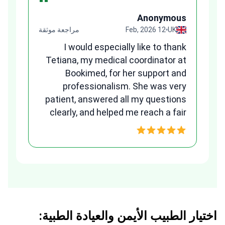
“
us
Anonymous
قة
UK
12 Feb, 2026
مراجعة موثقة
ges
I would especially like to thank
and
Tetiana, my medical coordinator at
any
Bookimed, for her support and
ns.
professionalism. She was very
B
patient, answered all my questions
clearly, and helped me reach a fair
w
and transparent agreement. Her
assistance made a stressful
process much easier. Highly
recommended. Thank you Tetiana,
you are the best!!!
اختيار الطبيب الأيمن والعيادة الطبية: