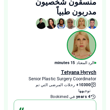
منسقون شخصيون
مدربون طبياً
الرد المعتاد:
15 minutes
الرد ا
ldeeb
Tetyana Hyrych
inator
Senior Plastic Surgery Coordinator
10300+
رحلات المرضى التي تم
00+
توجيهها
توج
4 years
في Bookimed
1 year