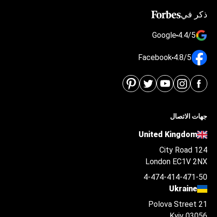
ذكر في
Google
4.4/5
Facebook
4.8/5
جهات الاتصال
United Kingdom
124 City Road
London EC1V 2NX
4-474-414-471-50
Ukraine
Polova Street 21
Kyiv 03056