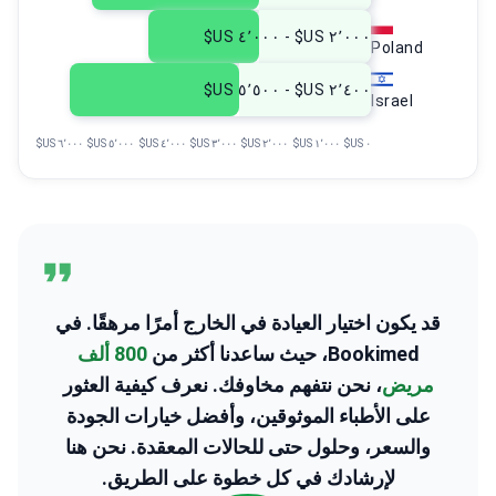
٢٬٠٠٠ US$ - ٤٬٠٠٠ US$
Poland
٢٬٤٠٠ US$ - ٥٬٥٠٠ US$
Israel
٦٬٠٠٠ US$
٥٬٠٠٠ US$
٤٬٠٠٠ US$
٣٬٠٠٠ US$
٢٬٠٠٠ US$
١٬٠٠٠ US$
٠ US$
قد يكون اختيار العيادة في الخارج أمرًا مرهقًا. في
Bookimed، حيث ساعدنا أكثر من
800 ألف
مريض
، نحن نتفهم مخاوفك. نعرف كيفية العثور
على الأطباء الموثوقين، وأفضل خيارات الجودة
والسعر، وحلول حتى للحالات المعقدة. نحن هنا
لإرشادك في كل خطوة على الطريق.