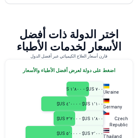
الجمعية التركية للأورام الطبية. ESMO (الجمعية الأوروبية
للأورام الطبية). ASCO (الجمعية الأمريكية لعلم الأورام
السريري).
اختر الدولة ذات أفضل
الأسعار لخدمات الأطباء
قارن أسعار العلاج الكيميائي عبر أفضل الدول
اضغط على دولة لعرض أفضل الأطباء والأسعار
٧٠٠ US$ - ١٬٨٠٠ US$
Ukraine
١٬١٠٠ US$ - ٤٬٠٠٠ US$
Germany
١٬٨٠٠ US$ - ٣٬٢٠٠ US$
Czech
Republic
٢٬٠٠٠ US$ - ٥٬٠٠٠ US$
Thailand