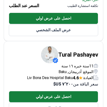
تعالج الحالات السابقة للتسرطن وتقدم الرعاية العرضية
السعر عند الطلب
تكلفة استشارة الطبيب
(الداعمة للأعراض)
شاركت في مؤتمرات دولية مع أخصائيين ألمان
احصل على عرض اولي
عرض الملف الشخصي
Tural Pashayev
11سنة خبره ١٦ سنة
الموقع: أذربيجان, Baku
4.6
العيادة:
Liv Bona Dea Hospital Baku
سعر الباقة من
٧٬٢٠٠ US$
احصل على عرض اولي