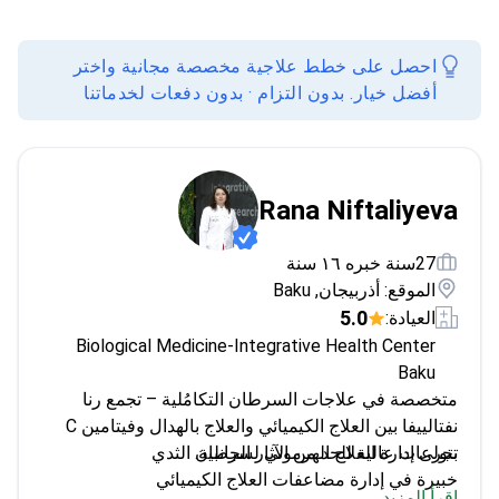
احصل على خطط علاجية مخصصة مجانية واختر
أفضل خيار. بدون التزام · بدون دفعات لخدماتنا
Rana Niftaliyeva
27سنة خبره ١٦ سنة
الموقع: أذربيجان, Baku
5.0
العيادة:
Biological Medicine-Integrative Health Center
Baku
متخصصة في علاجات السرطان التكامُلية – تجمع رنا
نفتالييفا بين العلاج الكيميائي والعلاج بالهدال وفيتامين C
بجرعات عالية للحد من الآثار الجانبية.
تتولى إدارة العلاج الهرموني لسرطان الثدي
خبيرة في إدارة مضاعفات العلاج الكيميائي
اقرأ المزيد