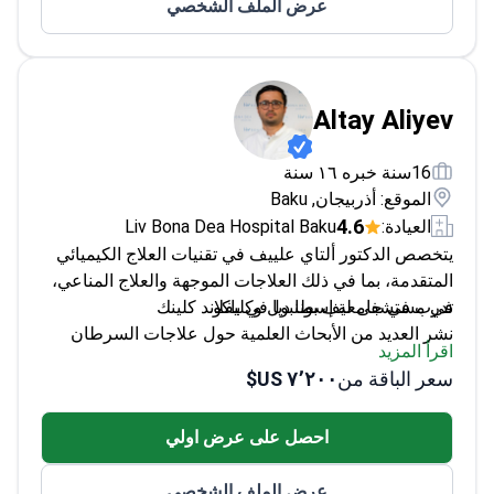
عرض الملف الشخصي
Altay Aliyev
16سنة خبره ١٦ سنة
الموقع: أذربيجان, Baku
4.6
العيادة:
Liv Bona Dea Hospital Baku
يتخصص الدكتور ألتاي علييف في تقنيات العلاج الكيميائي
المتقدمة، بما في ذلك العلاجات الموجهة والعلاج المناعي،
في مستشفى ليف بونا ديا في باكو.
تدرب في جامعة إسطنبول وكليفلاند كلينك
نشر العديد من الأبحاث العلمية حول علاجات السرطان
اقرأ المزيد
خبير في العلاج الكيميائي السام للخلايا والعلاج
سعر الباقة من
٧٬٢٠٠ US$
الهرموني
يركز على التشخيص المبكر والرعاية التلطيفية
احصل على عرض اولي
عرض الملف الشخصي