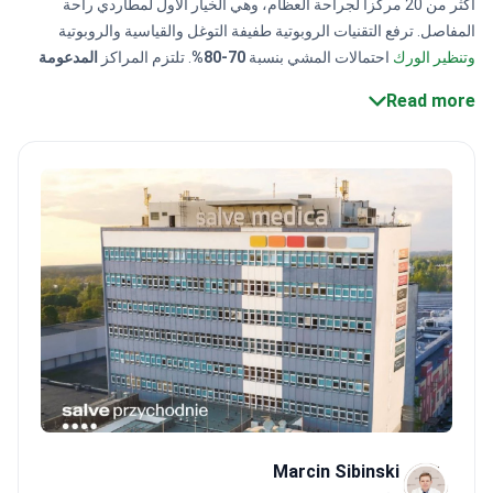
أكثر من 20 مركزاً لجراحة العظام، وهي الخيار الأول لمطاردي راحة
المفاصل. ترفع التقنيات الروبوتية طفيفة التوغل والقياسية والروبوتية
وتنظير الورك
احتمالات المشي بنسبة
70-80%
. تلتزم المراكز
المدعومة
من ISO
في إطار
PTOiTr
بالبروتوكولات الصارمة.
يتراوح
سعر
عمليات
Read more
استبدال مفصل الورك
في
العيادات البولندية بين 7,000 دولار إلى 9,000
دولار، بناءً على احتياجات المريض.
Marcin Sibinski