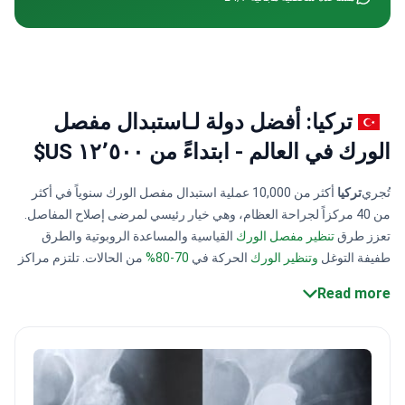
تركيا: أفضل دولة لـاستبدال مفصل
الورك في العالم - ابتداءً من ١٢٬٥٠٠ US$
تُجري
تركيا
أكثر من 10,000 عملية استبدال مفصل الورك سنوياً في أكثر
من 40 مركزاً لجراحة العظام، وهي خيار رئيسي لمرضى إصلاح المفاصل.
تعزز طرق
تنظير مفصل الورك
القياسية والمساعدة الروبوتية والطرق
طفيفة التوغل
وتنظير الورك
الحركة في
70-80%
من الحالات. تلتزم مراكز
اللجنة الدولية المشتركة (JCI
)
والأيزو
عبر TOA بقواعد صارمة.
Read more
تتراوح
تكاليف
عمليات
استبدال مفصل الورك
في
تركيا من 7,000 دولار إلى
22,000
دولار، بناءً على تفاصيل الحالة.