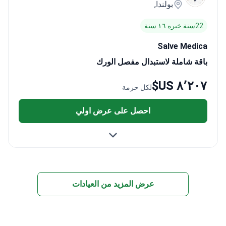
بولندا,
22سنة خبره ١٦ سنة
Salve Medica
باقة شاملة لاستبدال مفصل الورك
٨٬٢٠٧ US$
لكل حزمة
احصل على عرض اولي
عرض المزيد من العيادات