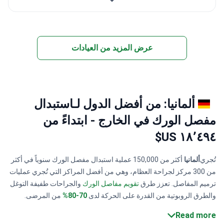
عرض المزيد من العيادات
ألمانيا: من أفضل الدول لـاستبدال
مفصل الورك في الخارج - ابتداءً من
١٨٬٤٩٤ US$
تُجري
ألمانيا
أكثر من 150,000 عملية استبدال مفصل الورك سنوياً في أكثر
من 300 مركز لجراحة العظام، وهي من أفضل المراكز التي تُجري عمليات
ترميم المفاصل. تعزز طرق
تقويم مفاصل الورك
والجراحات طفيفة التوغل
والطرق الروبوتية من القدرة على الحركة لدى
70-80%
من المرضى.
أفضل العيادات معتمدة من
الجمعية الألمانية للسرطان (DKG)
وتطبق
Read more
بروتوكولات صارمة.
يتراوح
سعر
عمليات
استبدال مفصل الورك
في