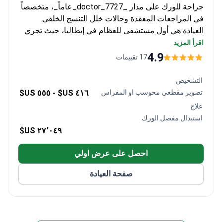
جراحة للورك على مدار _doctor_7727_عاماً_، متخصصاً
في المراجعات المعقدة وحالات خلل التنسج الخلقي.
العيادة هي أول مستشفى للعظام في إيطاليا، حيث تجري
75% من جراحات المراجعة الوطنية. تبلغ تكلفة استبدال
اقرأ المزيد
مفصل الورك بالكامل عادةً حوالي 45,860 دولاراً – تغطي
4.9
17 تقييمات
الجراحة، ومفاصل السيراميك/التيتانيوم من الجيل الأحدث،
وإقامة لمدة 12 ليلة في المستشفى. يرأس البروفيسور
التشخيص
زاغرا اللجنة العلمية للجمعية الأوروبية للورك ويشغل
تصوير مقطعي محوسب او المفراس
٤١٦ US$ -
٥٥٥ US$
عضوية تنفيذية في EFORT.
علاج
استبدال مفصل الورك
٢٧٬٠٤٩ US$
احصل على عرض اولي
صفحة العيادة