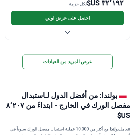
٣٢٬١٩٢ US$
لكل حزمة
احصل على عرض اولي
عرض المزيد من العيادات
بولندا: من أفضل الدول لـاستبدال
مفصل الورك في الخارج - ابتداءً من ٨٬٢٠٧
US$
تتعامل
بولندا
مع أكثر من 10,000 عملية استبدال مفصل الورك سنوياً في