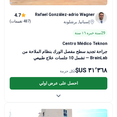
Rafael González-adrio Wagner
4.7
(487 تقييمات)
إسبانيا, برشلونة
29سنة خبره ١٦ سنة
Centro Médico Teknon
جراحة تجديد سطح مفصل الورك بنظام الملاحة من
BrainLab — تشمل 10 جلسات علاج طبيعي
٣١٬٣٦٨ US$
لكل حزمة
احصل على عرض اولي