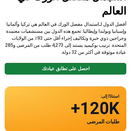
العالم
أفضل الدول لـاستبدال مفصل الورك في العالم هي تركيا وألمانيا
وإسبانيا وبولندا وإيطاليا. تجمع هذه الدول بين مستشفيات معتمدة
وجراحين ذوي خبرة وتكاليف إجراء أقل حتى 93٪ من الولايات
المتحدة. ترتيب بوكيميد يستند إلى 4,273 طلب من المرضى و285
عيادة موثوقة في أكثر من 32 دولة.
احصل على تطابق عيادتك
بيانات من
استنادًا إلى:
285
120K+
طلبات المرضى
تركيا
IT
بولندا
ألمانيا
إسبانيا
عيادات معتمدة في 30 دولة
~ ١٥٬٠٠٠ US$
~ ١٦٬٦٤٤ US$
~ ١٤٬٠٠٠ US$
~ ٣٬٠٠٠ US$
~ ١٢٬٥٠٠ US$