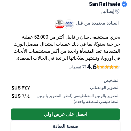
San Raffaele
إيطاليا,
العيادة معتمدة من قبل :
يجري مستشفى سان رافاييل أكثر من 52,000 عملية
جراحية سنويًا، بما في ذلك عمليات استبدال مفصل الورك
المتقدمة. تعد المنشأة واحدة من أكبر مستشفيات الأبحاث
في أوروبا، وتشتهر بعلاجاتها الرائدة في الحالات المعقدة.
4.6
71 تقييمات
التشخيص
التصوير الومضاني
٣٤٧ US$
التصوير بالرنين المغناطيسي (انظر. التصوير بالرنين
٦١٤ US$
المغناطيسي لمنطقة واحدة)
احصل على عرض اولي
صفحة العيادة