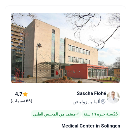
العيادات الألمانية من 18,000 دولار إلى 28,000
دولار، حسب احتياجات
المريض.
Sascha Flohé
4.7
(66 تقييمات)
ألمانيا, زولينغن
26سنة خبره ١٦ سنة
معتمد من المجلس الطبي
Medical Center in Solingen