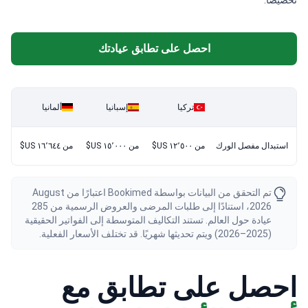
تخصيصاً.
احصل على تطابق عيادتك
تركيا
إسبانيا
ألمانيا
استبدال مفصل الورك
من ١٢٬٥٠٠ US$
من ١٥٬٠٠٠ US$
من ١٦٬٦٤٤ US$
تم التحقق من البيانات بواسطة Bookimed اعتبارًا من August
2026، استنادًا إلى طلبات المرضى والعروض الرسمية من 285
عيادة حول العالم. تستند التكاليف المتوسطة إلى الفواتير الحقيقية
(2025–2026) ويتم تحديثها شهريًا. قد تختلف الأسعار الفعلية.
احصل على تطابق مع