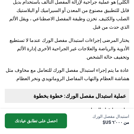
الكلي) هو عملية جراحية لإزالة المفصل التالف باستخدام بديل
قابل للتطبيق مصنوع من المعدن أو السيراميك أو البلاستيك
الصلب والكثيف. تخزن وظيفة المفصل الاصطناعي ، ويقل الألم
الذي حدث من قبل.
يختار المرضى إجراءات استبدال مفصل الورك عندما لا تستطيع
الأدوية والرياضة والعلاجات غير الجراحية الأخرى إدارة الألم
وتخفيف حالة الشخص.
عادة ما يتم إجراء استبدال مفصل الورك للتعامل مع مخاوف مثل
هشاشة العظام والتهاب المفاصل الروماتويدي ونخر العظام.
عملية استبدال مفصل الورك: خطوة بخطوة
تدابير ما قبل العملية
استبدال مفصل الورك
احصل على تطابق عيادتك
إذا كنت تفكر في إجراء جراحة استبدال مفصل الورك ، فيجب
من ٦٬٠٠٠ US$
عليك زيارة جراح العظام وإجراء مثل هذه الفحوصات: