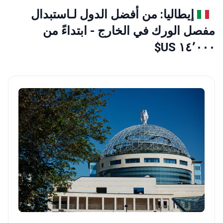
إيطاليا: من أفضل الدول لـاستبدال
مفصل الورك في الخارج - ابتداءً من
١٤٬٠٠٠ US$
San Raffaele