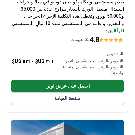
يقدم مستشفى بوليكلينيكو سان دوناتو في ميلانو جراحة
استبدال مفصل الورك بأسعار تتراوح عادةً بين 35,000
و50,000 يورو، وتغطي هذه التكلفة الإجراء الجراحي،
والتخدير، وإقامة في المستشفى لمدة 10 ليالٍ. المستشفى
معتمد من المعهد العلمي للبحوث والرعاية الصحية وهو
اقرأ المزيد
جزء من مجموعة سان دوناتو التي تخدم 4 ملايين مريض
4.8
55 تقييمات
سنوياً. تتوفر استشارات عبر الفيديو مقابل 352 يورو قبل
السفر.
التشخيص
التصوير بالرنين المغناطيسي (انظر.
٣٠١ US$ -
٥٣٢ US$
التصوير بالرنين المغناطيسي لمنطقة
واحدة)
احصل على عرض اولي
صفحة العيادة