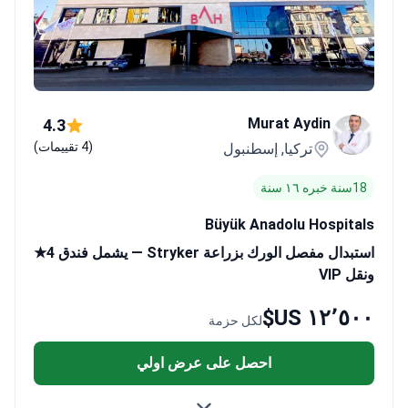
Murat Aydin
4.3
(4 تقييمات)
تركيا, إسطنبول
18سنة خبره ١٦ سنة
Büyük Anadolu Hospitals
استبدال مفصل الورك بزراعة Stryker — يشمل فندق 4★
ونقل VIP
١٢٬٥٠٠ US$
لكل حزمة
احصل على عرض اولي