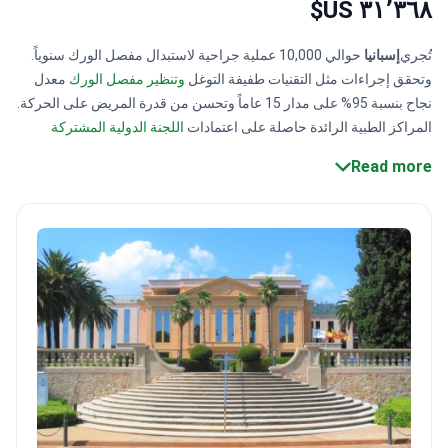
٣١٬٣٦٨ US$
تُجري
إسبانيا
حوالي 10,000 عملية جراحية لاستبدال مفصل الورك سنوياً.
وتحقق إجراءات مثل التقنيات طفيفة التوغل
وتنظير مفصل الورك
معدل
نجاح بنسبة 95% على مدار 15 عاماً وتحسن من قدرة المريض على الحركة.
المراكز الطبية الرائدة حاصلة على اعتمادات
اللجنة الدولية المشتركة
الدولية (JCI
)
وISO
التي تؤكد أنها تفي بالمعايير الدولية.
تتراوح
تكاليف
Read more
جراحة استبدال مفصل الورك
في إسبانيا من
16,000 دولار أمريكي إلى
32,000 دولار
أمريكي، حسب الحالات الفردية.