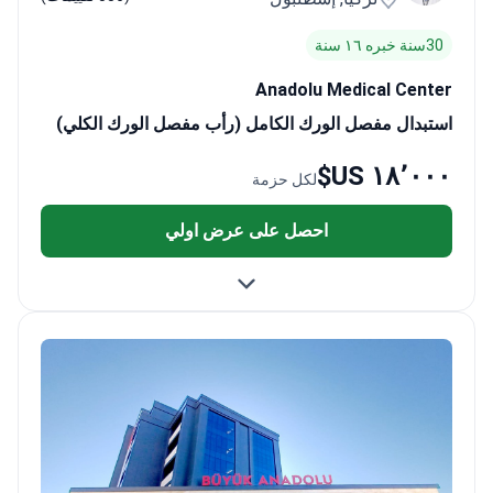
30سنة خبره ١٦ سنة
Anadolu Medical Center
استبدال مفصل الورك الكامل (رأب مفصل الورك الكلي)
١٨٬٠٠٠ US$
لكل حزمة
احصل على عرض اولي