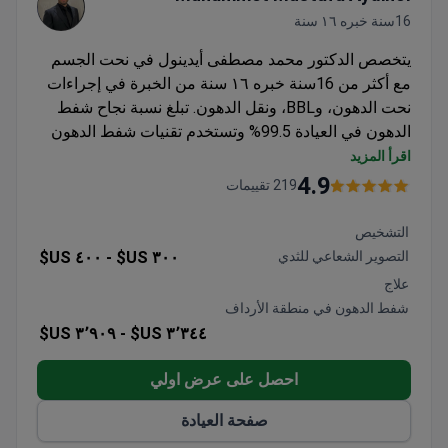
16سنة خبره ١٦ سنة
يتخصص الدكتور محمد مصطفى أيدينول في نحت الجسم
مع أكثر من 16سنة خبره ١٦ سنة من الخبرة في إجراءات
نحت الدهون، وBBL، ونقل الدهون. تبلغ نسبة نجاح شفط
الدهون في العيادة 99.5% وتستخدم تقنيات شفط الدهون
VASER. قد تتكلف عملية شفط دهون الأرداف حوالي 3450
اقرأ المزيد
إلى 4050 دولارًا. الدكتور أيدينول هو خبير رائد في عمليات
4.9
219 تقييمات
"مامي ميك أوفر" (mommy makeovers) وعضو في
الجمعية الدولية لجراحة التجميل.
التشخيص
التصوير الشعاعي للثدي
٣٠٠ US$ -
٤٠٠ US$
علاج
شفط الدهون في منطقة الأرداف
٣٬٩٠٩ US$
٣٬٣٤٤ US$ -
احصل على عرض اولي
صفحة العيادة