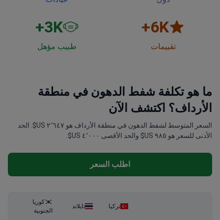
3
K+
6
K+
تقييمات
طبيب مؤهل
ما هو تكلفة شفط الدهون في منطقة
الأرداف؟ اكتشف الآن
السعر المتوسط لشفط الدهون في منطقة الأرداف هو ٢٬٦٤٧ US$. الحد
الأدنى للسعر هو ٩٨٥ US$ والحد الأقصى ٤٬٠٠٠ US$.
اطلب السعر
كوريا
تركيا
تايلاند
الجنوبية