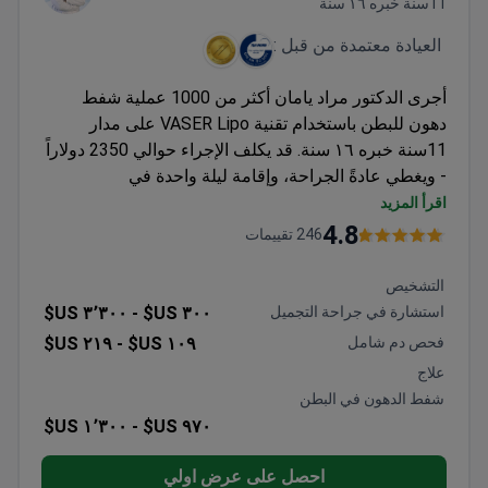
11سنة خبره ١٦ سنة
العيادة معتمدة من قبل :
أجرى الدكتور مراد يامان أكثر من 1000 عملية شفط
دهون للبطن باستخدام تقنية VASER Lipo على مدار
11سنة خبره ١٦ سنة. قد يكلف الإجراء حوالي 2350 دولاراً
- ويغطي عادةً الجراحة، وإقامة ليلة واحدة في
المستشفى، وإقامة ليلتين في الفندق، والانتقالات، وفحص
اقرأ المزيد
ما بعد العملية. تتبع العيادة المعتمدة من JCI معايير
4.8
246 تقييمات
السلامة الدولية وتوفر دعم المترجمين. يقود الدكتور يامان
فريق شفط الدهون مع تدريب متخصص في الجراحة
التشخيص
التجميلية والترميمية.
استشارة في جراحة التجميل
٣٠٠ US$ -
٣٬٣٠٠ US$
فحص دم شامل
١٠٩ US$ -
٢١٩ US$
علاج
شفط الدهون في البطن
١٬٣٠٠ US$
٩٧٠ US$ -
احصل على عرض اولي