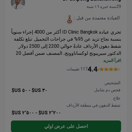
29سنة خبره ١٦ سنة
العيادة معتمدة من قبل :
تجري عيادة ID Clinic Bangkok أكثر من 4000 إجراء سنوياً
بنسبة نجاح تزيد عن 95% في جراحات التجميل. تبلغ تكلفة
شفط دهون الأرداف عادةً حوالي 2200 إلى 2500 دولار.
الدكتور سيريبونج لوكساناوونج، المصنف ضمن أفضل 20
جراح تجميل في تايلاند، متخصص في شفط الدهون مع
اقرأ المزيد
تدريب من مستشفى راماثيبودي وخبرة في مستشفى
4.4
117 تقييمات
يانهي.
التشخيص
فحص دم شامل
٣٠ US$ -
٥٠ US$
علاج
شفط الدهون في منطقة الأرداف
٢٬٥٠٠ US$
٢٬٢٠٠ US$ -
احصل على عرض اولي