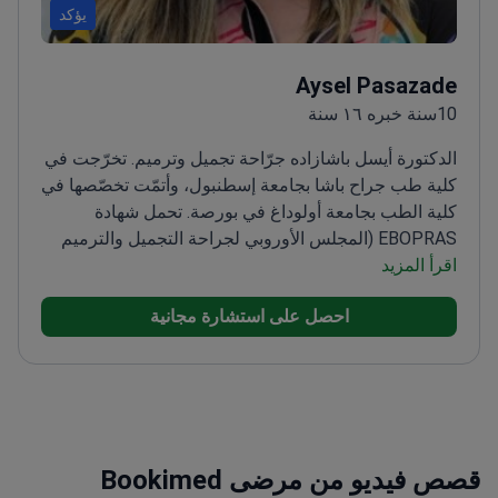
يؤكد
Aysel Pasazade
10سنة خبره ١٦ سنة
الدكتورة أيسل باشازاده جرّاحة تجميل وترميم. تخرّجت في
كلية طب جراح باشا بجامعة إسطنبول، وأتمّت تخصّصها في
كلية الطب بجامعة أولوداغ في بورصة. تحمل شهادة
EBOPRAS (المجلس الأوروبي لجراحة التجميل والترميم
اقرأ المزيد
والجراحة التجميلية).
عملت في مستشفيات جامعية
وعيادات خاصة. تحضر مؤتمرات دولية ودورات جراحية حيّة
احصل على استشارة مجانية
وتدريبات متقدمة، ما يبقي ممارستها مواكبة للمستجدات.
تقدّم رعاية دقيقة وشخصية تركّز على سلامة المريض
والوظيفة والنتائج الطبيعية.
قصص فيديو من مرضى Bookimed