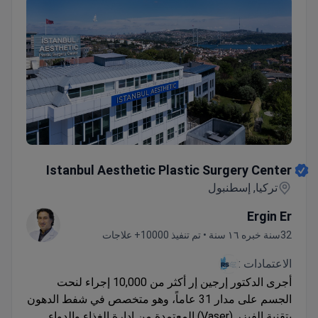
Istanbul Aesthetic Plastic Surgery Center
Istanbul Aesthetic Plastic Surgery Center
تركيا, إسطنبول
Ergin Er
32سنة خبره ١٦ سنة • تم تنفيذ 10000+ علاجات
الاعتمادات :
أجرى الدكتور إرجين إر أكثر من 10,000 إجراء لنحت
الجسم على مدار 31 عاماً، وهو متخصص في شفط الدهون
بتقنية الفيزر (Vaser) المعتمدة من إدارة الغذاء والدواء