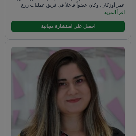
عمر أوزكان، وكان عضواً فاعلاً في فريق عمليات زرع
اقرأ المزيد
الرحم وزرع الذراعين.
عام 2023 حصل على المركز الثاني
(الفرع السريري) في مسابقة الأبحاث للجمعية التركية
احصل على استشارة مجانية
لجراحة التجميل والترميم والجراحات الجمالية. درّس
جراحة التجميل في مستشفى التدريب والبحوث في
أديامان بين عامي 2023 و2025. ألقى محاضرات في
مؤتمرات وطنية وأسهم في منشورات علمية.
مجالات
التركيز السريري: تجميل الأنف (بالموجات فوق الصوتية،
الإثني)، تجديد الوجه، تجميل الثدي، نحت القوام، الجراحة
الترميمية.