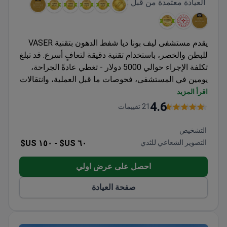
العيادة معتمدة من قبل :
يقدم مستشفى ليف بونا ديا شفط الدهون بتقنية VASER
للبطن والخصر، باستخدام تقنية دقيقة لتعافٍ أسرع. قد تبلغ
تكلفة الإجراء حوالي 5000 دولار - تغطي عادةً الجراحة،
يومين في المستشفى، فحوصات ما قبل العملية، وانتقالات
المطار. تعمل المنشأة المعتمدة من JCI وفقًا للمعايير
اقرأ المزيد
الدولية لمجموعة مستشفيات ليف. يقوم الدكتور ديلجام
4.6
21 تقييمات
ماميدوف، جراح التجميل والترميم، بإجراء العملية مع
استشارة طبيب التخدير وخدمات الترجمة المشمولة.
التشخيص
التصوير الشعاعي للثدي
٦٠ US$ -
١٥٠ US$
احصل على عرض اولي
صفحة العيادة