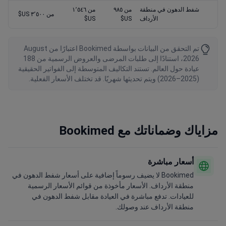
شفط الدهون في منطقة
من ٩٨٥
من ١٬٥٤٦
من ٣٬٥٠٠ US$
الأرداف
US$
US$
تم التحقق من البيانات بواسطة Bookimed اعتبارًا من August
2026، استنادًا إلى طلبات المرضى والعروض الرسمية من 188
عيادة حول العالم. تستند التكاليف المتوسطة إلى الفواتير الحقيقية
(2025–2026) ويتم تحديثها شهريًا. قد تختلف الأسعار الفعلية.
مزاياك وضماناتك مع Bookimed
أسعار مباشرة
Bookimed لا يضيف رسوماً إضافية على أسعار شفط الدهون في
منطقة الأرداف. الأسعار مأخوذة من قوائم الأسعار الرسمية
للعيادات. تدفع مباشرة في العيادة مقابل شفط الدهون في
منطقة الأرداف عند وصولك.