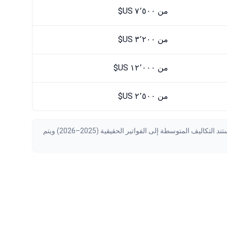
من ٧٬٥٠٠ US$
من ٣٬٢٠٠ US$
من ١٢٬٠٠٠ US$
من ٢٬٥٠٠ US$
تم التحقق من البيانات بواسطة Bookimed اعتبارًا من August 2026، استنادًا إلى طلبات المرضى والعروض الرسمية من 4 عيادة حول العالم. تستند التكاليف المتوسطة إلى الفواتير الحقيقية (2025–2026) ويتم