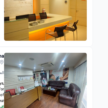
Sunfert International Fertility Centre
ma
الع
ya,
for
 of
ur.
gue
اقرأ