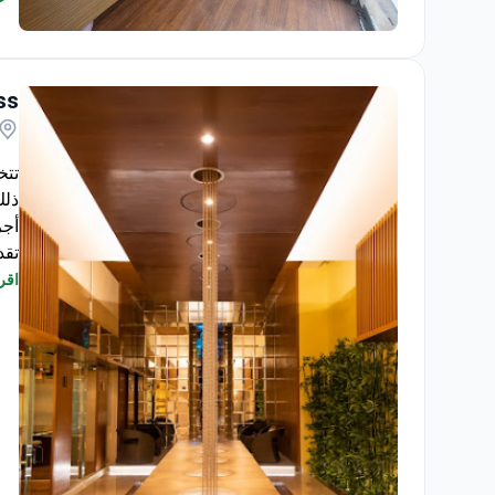
ia.
Klinik De Palma
the
il.
ss
es.
tions, 99% for filler and stem cell therapy.
ذلك
أجرى ال
تقد
باق
اقرأ