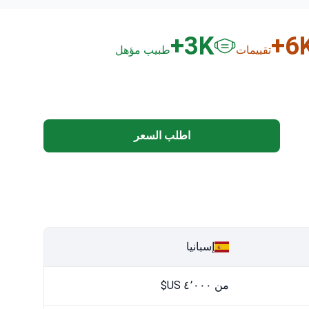
3
K+
6
K
تقييمات
طبيب مؤهل
اطلب السعر
إسبانيا
من ٤٬٠٠٠ US$