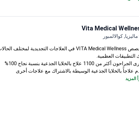
states, and As
credited by the American Academy of Aesthetic Medicine and 
Malaysian Medical Counc
Vita Medical Wellne
Treats both adults and children for aesthetic procedur
98% success rate for botox injec
ماليزيا, كوالالمبور
تتخصص VITA Medical Wellness في العلاجات التجديدية لمختلف ا
 التطبيقات العظمية.
جراحون أكثر من 1100 علاج بالخلايا الجذعية بنسبة نجاح 100%
م علاجاً بالخلايا الجذعية الوسيطة بالاشتراك مع علاجات أخرى
ات تشخيص وعلاج متخصصة لرعاية شاملة
 المزيد