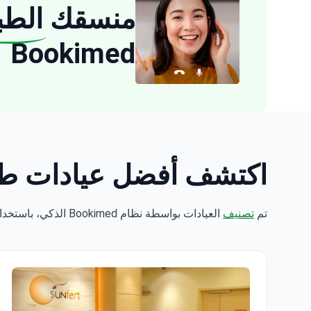
منسقك
الطب
Bookimed
اكتشف أفضل عيادات طب العظام: 4 خيارا
تم
تصنيف
العيادات بواسطة نظام Bookimed الذكي، باستخدام تحليل علوم البيانات عبر 5 معايير رئيسية.