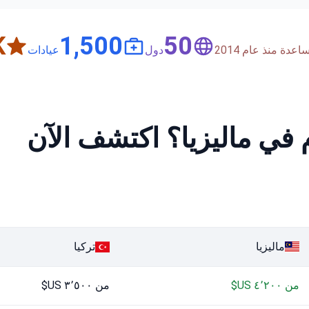
+
1,500
50
دة منذ عام 2014
دول
عيادات
في ماليزيا؟ اكتشف الآن
ماليزيا
تركيا
من ٤٬٢٠٠ US$
من ٣٬٥٠٠ US$