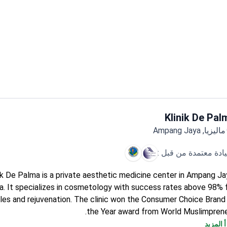
Klinik De Pal
ماليزيا, Ampang Jaya
يادة معتمدة من قبل :
ik De Palma is a private aesthetic medicine center in Ampang Ja
a. It specializes in cosmetology with success rates above 98% 
bles and rejuvenation. The clinic won the Consumer Choice Brand
the Year award from World Muslimprene
000 patients choose the clinic each year from Europe, Arab Lea
 المزيد