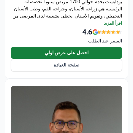
بودابست يخدم حوالي 1700 مريض سنوياً. تخصصاته
الرئيسية هي زراعة الأسنان، وجراحة الفم، وطب الأسنان
التجميلي، وتقويم الأسنان. يحظى بشعبية لدى المرضى من
أوروبا والولايات المتحدة وكندا وأستراليا.
اقرأ المزيد
يتم إكمال زراعة الأسنان بتقنية All-on-4 و All-on-6 في
4.6
غضون 24-72 ساعة بفضل مختبر داخلي.
السعر عند الطلب
يستخدم أنظمة زراعة Alphabio و Nobel Biocare مع
تخطيط رقمي ثلاثي الأبعاد.
احصل على عرض اولي
تتوفر التخدير والتهدئة العامة من قبل أطباء تخدير ذوي
صفحة العيادة
خبرة.
يساعد فريق متعدد اللغات في ترتيبات نقل المطار،
وحجز الفنادق، وجدولة المواعيد المرنة.