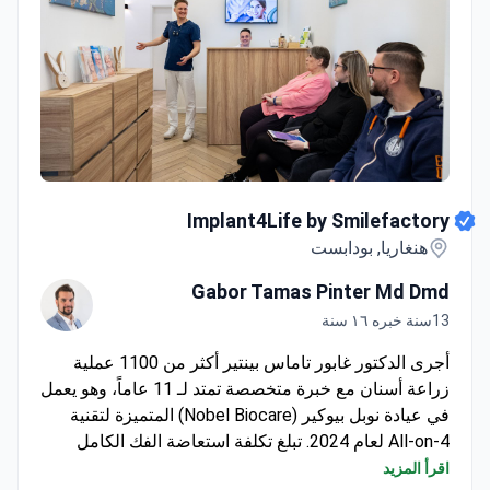
Implant4Life by Smilefactory
Implant4Life by Smilefactory
هنغاريا, بودابست
Gabor Tamas Pinter Md Dmd
13سنة خبره ١٦ سنة
أجرى الدكتور غابور تاماس بينتير أكثر من 1100 عملية
زراعة أسنان مع خبرة متخصصة تمتد لـ 11 عاماً، وهو يعمل
في عيادة نوبل بيوكير (Nobel Biocare) المتميزة لتقنية
All-on-4 لعام 2024. تبلغ تكلفة استعاضة الفك الكامل
بتقنية All-on-4 حوالي 3950 يورو للفك الواحد. يشمل ذلك
اقرأ المزيد