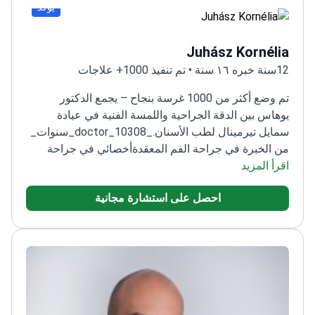
يؤكد
Juhász Kornélia
12سنة خبره ١٦ سنة • تم تنفيذ 1000+ علاجات
تم وضع أكثر من 1000 غرسة بنجاح – يجمع الدكتور
يوهاس بين الدقة الجراحية واللمسة الفنية في عيادة
سمايل تيرمينال لطب الأسنان.
_doctor_10308_سنوات_
من الخبرة في جراحة الفم المعقدة
أخصائي في جراحة
اقرأ المزيد
الفم والأسنان
خبير في تطعيم اللثة وعلاج الأنسجة المحيطة
بالزرعات
ماهر في تركيبات الزرعات والترميمات
احصل على استشارة مجانية
التجميلية
يتحدث الإنجليزية والألمانية والإسبانية بطلاقة
للمرضى الدوليين