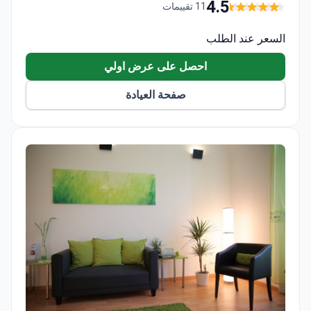
أربعة غرسات من نوع Cowellmedi، ودعامات مخصصة،
4.5
11 تقييمات
وأطقم أسنان خزفية هجينة، وخطة تصميم الابتسامة
الرقمية لضمان أفضل النتائج الجمالية.
السعر عند الطلب
احصل على عرض اولي
صفحة العيادة