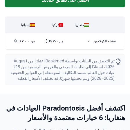
احصل على تطابق عيادتك
هنغاريا
تركيا
إسبانيا
غشاء الكولاجين
-
من ٣٠٠ US$
من ١٬٠٠٠ US$
تم التحقق من البيانات بواسطة Bookimed اعتبارًا من August
2026، استنادًا إلى طلبات المرضى والعروض الرسمية من 219
عيادة حول العالم. تستند التكاليف المتوسطة إلى الفواتير الحقيقية
(2025–2026) ويتم تحديثها شهريًا. قد تختلف الأسعار الفعلية.
اكتشف أفضل Paradontosis العيادات في
هنغاريا: 6 خيارات معتمدة والأسعار