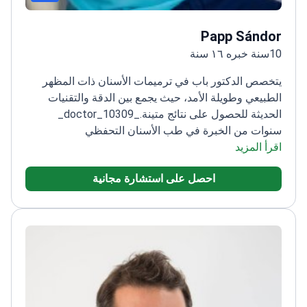
Papp Sándor
10سنة خبره ١٦ سنة
يتخصص الدكتور باب في ترميمات الأسنان ذات المظهر
الطبيعي وطويلة الأمد، حيث يجمع بين الدقة والتقنيات
الحديثة للحصول على نتائج متينة.
_doctor_10309_
سنوات من الخبرة في طب الأسنان التحفظي
اقرأ المزيد
والتعويضي
تخرج من جامعة ديبريتسين وحصل على لقب
أخصائي من جامعة سيميلويس
يركز على تركيبات الأسنان
احصل على استشارة مجانية
ذات اللمسات الجمالية الراقية
يحضر بانتظام المؤتمرات
الوطنية والدولية لطب الأسنان