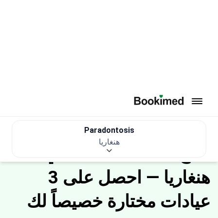
العودة إلى الصفحة الرئيسية
Paradontosis
هنغاريا
العلاج في الخارج
طب الأسنان
معالجة Paradontosis
معالجة Paradontosis في هنغاريا
آخر تحديث: 4/9/2026
إفصاح المعلن
علاج Paradontosis في
هنغاريا — احصل على 3
عيادات مختارة خصيصاً لك