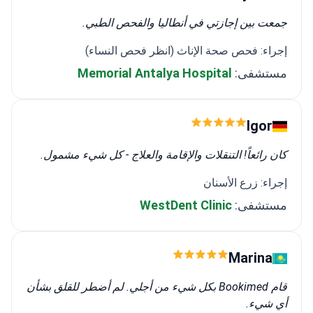
جمعت بين إجازتي في أنطاليا والفحص الطبي.
إجراء: فحص صحة الإناث (انظر فحص النساء)
مستشفى:
Memorial Antalya Hospital
Igor
كان رائعاً! التنقلات والإقامة والعلاج - كل شيء مشمول.
إجراء: زرع الأسنان
مستشفى:
WestDent Clinic
Marina
قام Bookimed بكل شيء من أجلي. لم أضطر للقلق بشأن
أي شيء.