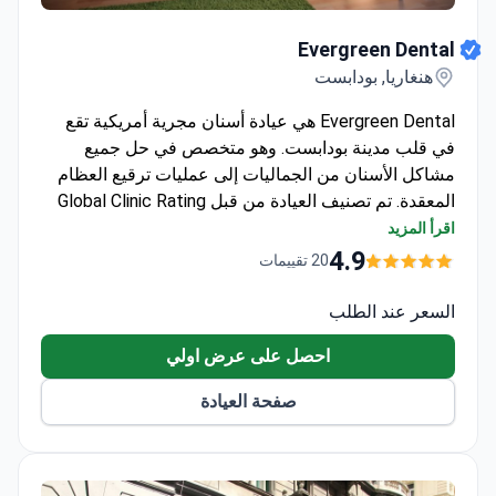
Evergreen Dental
Evergreen Dental
هنغاريا, بودابست
Evergreen Dental هي عيادة أسنان مجرية أمريكية تقع
في قلب مدينة بودابست. وهو متخصص في حل جميع
مشاكل الأسنان من الجماليات إلى عمليات ترقيع العظام
المعقدة. تم تصنيف العيادة من قبل Global Clinic Rating
كأفضل عيادة في الخدمة من ما يقرب من 500 عيادة
اقرأ المزيد
أسنان في بودابست واحتلت المرتبة الثالثة على مستوى
4.9
20 تقييمات
العالم من بين 127000 منشأة. تقدم العيادة ضمان زراعة
الأسنان والحشوات والتيجان والقشور.
السعر عند الطلب
احصل على عرض اولي
صفحة العيادة