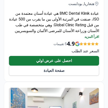
هنغاريا, بودابست
عيادة BMC Dental Klinik هي عيادة أسنان معتمدة من
ISO، صنفت في المرتبة الأولى بين ما يقرب من 500 عيادة
من قبل Global Clinic Rating. وهي متخصصة في طب
الأسنان وزراعة الأسنان للمرضى الألمان والسويسريين.
جميع الموظفين يتحدثون الألمانية كلغة أم.
اقرأ المزيد
تستقبل 2000 مريض سنوياً.
4.9
5 تقييمات
تستخدم أنظمة زراعة متميزة من Nobel Biocare و ICX
السعر عند الطلب
و Ivoclar Vivadent.
مجهزة بأنظمة الأشعة المقطعية (CT) والأشعة السينية
احصل على عرض اولي
الرقمية.
صفحة العيادة
يشارك الموظفون في تدريب مهني دولي.