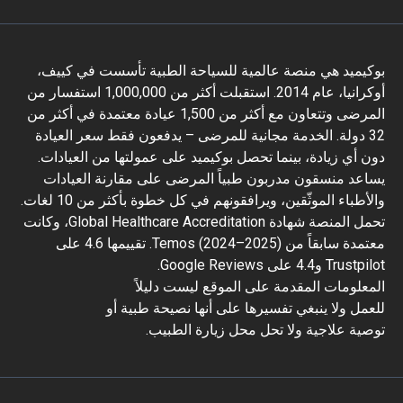
بوكيميد هي منصة عالمية للسياحة الطبية تأسست في كييف،
أوكرانيا، عام 2014. استقبلت أكثر من 1,000,000 استفسار من
المرضى وتتعاون مع أكثر من 1,500 عيادة معتمدة في أكثر من
32 دولة. الخدمة مجانية للمرضى – يدفعون فقط سعر العيادة
دون أي زيادة، بينما تحصل بوكيميد على عمولتها من العيادات.
يساعد منسقون مدربون طبياً المرضى على مقارنة العيادات
والأطباء الموثّقين، ويرافقونهم في كل خطوة بأكثر من 10 لغات.
تحمل المنصة شهادة Global Healthcare Accreditation، وكانت
معتمدة سابقاً من Temos (2024–2025). تقييمها 4.6 على
Trustpilot و4.4 على Google Reviews.
المعلومات المقدمة على الموقع ليست دليلاً
للعمل ولا ينبغي تفسيرها على أنها نصيحة طبية أو
توصية علاجية ولا تحل محل زيارة الطبيب.