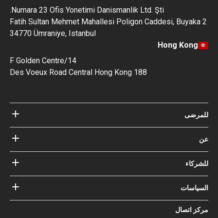
Numara 23 Ofis Yonetimi Danismanlik Ltd. Şti.
Fatih Sultan Mehmet Mahallesi Poligon Caddesi, Buyaka 2
34770 Ümraniye, Istanbul
Hong Kong
14/F Golden Centre
188 Des Voeux Road Central Hong Kong
للمرضى
مستشفيات
عن
الأطباء
عن Bookimed
مدونة
للشركاء
كيف نعمل؟
الإرشادات
أضف المستشفى الخاص بك
أطباؤنا
ضماناتك مع
السياسات
تسجيل الدخول للشركاء
خبير المجلس الاستشاري الطبي
Bookimed
شروط الإستخدام
مركز اتصال
التأثير الاجتماعي وأضواء الإعلام
سياسة الخصوصية