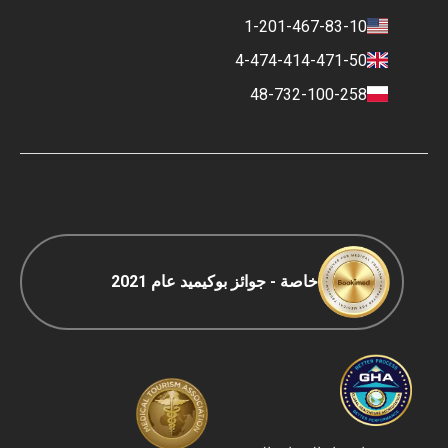
المهنة
سياسة التقييم
1-201-467-83-10
جهات الاتصال
السياسة المالية
4-474-414-471-50
شروط الدفع والإيداع
48-732-100-258
سياسة التصنيف
السفر COVID-19
سياسة التحرير
خاصة - جوائز بوكيميد عام 2021