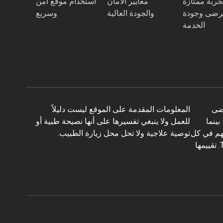
جربة ممتازة
معايير الأمان
استخدام موقع آمن
رضى وجودة
والجودة العالية
وسريع
الخدمة
 استفسار من المرضى
المعلومات المقدمة على الموقع ليست دليلاً
ة، بينما
للعمل ولا ينبغي تفسيرها على أنها نصيحة طبية أو
نهم في كل
توصية علاجية ولا تحل محل زيارة الطبيب.
خطوة بأكثر من 10 لغات. تحمل المنصة شهادة Global Healthcare Accreditation، وكانت معتمدة سابقاً من Temos (2024–2025). تقييمها