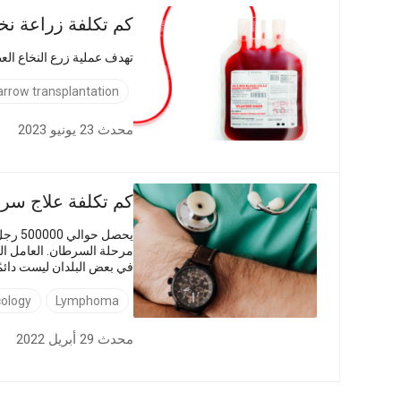
كم تكلفة زراعة نخ
تهدف عملية زرع النخاع الع
rrow transplantation
محدث 23 يونيو 2023
كم تكلفة علاج سرط
مرحلة السرطان. العامل ال
في بعض البلدان ليست دائم
التكلفة لعلاج سرطان الغدد ا
ology
Lymphoma
محدث 29 أبريل 2022