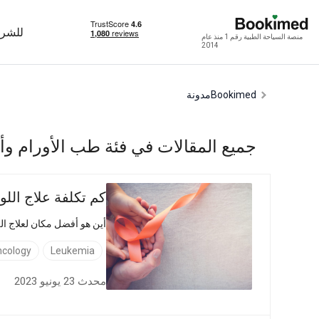
للشرك
منصة السياحة الطبية رقم 1 منذ عام
2014
Bookimed
مدونة
جميع المقالات في فئة طب الأورام و
كم تكلفة علاج اللو
أين هو أفضل مكان لعلاج اللوكيميا كم يكلف علاج سرطان الدم في تركيا؟ أسع
ncology
Leukemia
محدث 23 يونيو 2023