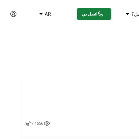
ل؟
AR
اتصل بي
1656
0