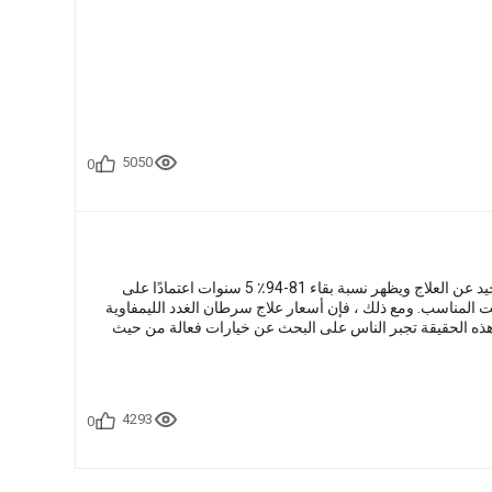
5050
0
يحصل حوالي 500000 رجل وامرأة على تشخيص سرطان الغدد الليمفاوية كل عام. المرض مسؤول بشكل جيد عن العلاج ويظهر نسبة بقاء 81-94٪ 5 سنوات اعتمادًا على
المناسب. ومع ذلك ، فإن أسعار علاج سرطان الغدد الليمفاوية
هذه الحقيقة تجبر الناس على البحث عن خيارات فعالة من حيث
4293
0