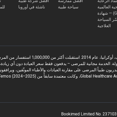
ماد الرعاية
أفضل ممارسة
أفضل شركة طبية
ت
ية العالمية
سياحة طبية
ناشئة في أوروبا
للم
(GHA) — شهادة
ّر السياحة
العلاجية
بوكيميد هي منصة عالمية للسياحة الطبية تأسست في كييف، أوكرانيا، عام 2014. استقبلت أكثر من 1,000,000
اون مع أكثر من 1,500 عيادة معتمدة في أكثر من 32 دولة. الخدمة مجانية للمرضى – يدفعون فقط سعر العيادة دون أي زياد
بون طبياً المرضى على مقارنة العيادات والأطباء الموثّقين، ويرافقو