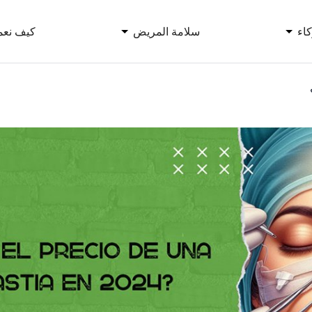
اء
سلامة المريض
كيف نعم