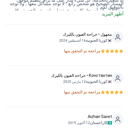
أنا سعيد بالخدمة، كل شيء سار على ما يرام. تنظيم موفق،
الممتاز الصحيح هو شخص رائع ؛ لا توجد مشاكل معها ، ولا توجد
بالتوفيق لكم
مشاكل يمكن أن تحل كل شيء بفضل. راض عن الخدمة ، كل
أظهر المزيد
شيء سار على ما يرام. أحسنت تنظيم جيد للنجاح لك
مجهول • جراحة العيون بالليزك
كوريا الجنوبية
16 أغسطس 2024
مراجعة تم التحقق منها.
Константин • جراحة العيون بالليزك
كوريا الجنوبية
12 مارس 2020
مراجعة تم التحقق منها.
Aizhan Savet
كازاخستان
12 أكتوبر 2019