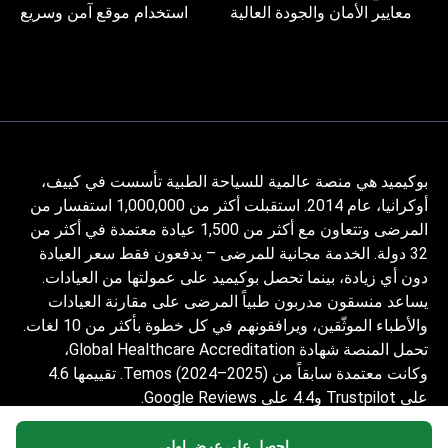
معايير الأمان والجودة العالية
استخدام موقع آمن وسريع
بوكيميد هي منصة عالمية للسياحة الطبية تأسست في كييف،
أوكرانيا، عام 2014. استقبلت أكثر من 1,000,000 استفسار من
المرضى وتتعاون مع أكثر من 1,500 عيادة معتمدة في أكثر من
32 دولة. الخدمة مجانية للمرضى – يدفعون فقط سعر العيادة
دون أي زيادة، بينما تحصل بوكيميد على عمولتها من العيادات.
يساعد منسقون مدربون طبياً المرضى على مقارنة العيادات
والأطباء الموثّقين، ويرافقونهم في كل خطوة بأكثر من 10 لغات.
تحمل المنصة شهادة Global Healthcare Accreditation،
وكانت معتمدة سابقاً من Temos (2024–2025). تقييمها 4.6
على Trustpilot و4.4 على Google Reviews.
المعلومات المقدمة على الموقع ليست دليلاً
احصل على عرض اولي