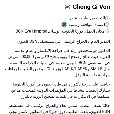
Chong Gi Von
التخصص: طبيب عيون
اعتماد، موافقة رسمية:
مكان العمل: كوريا الجنوبية, بوسان,
BGN Eye Hospital
المدير العام / الجراح الرئيسي في مستشفى BGN للعيون
الدكتور هو متخصص رائد في جراحة الانكسار وإعتام عدسة
العين، حيث عالج وصحح الرؤية بنجاح لأكثر من 500,000 مريض
في مستشفى BGN للعيون. معتمد في تقنيات الجراحة المتقدمة
مثل SMILE وLASIK/LASEK وزرع ICL، يضمن الطبيب إجراءات
جراحية طفيفة التوغل.
حاصل على درجة دكتوراه في طب العيون من كوريا الجنوبية،
يشارك الطبيب بنشاط في المؤتمرات الدولية كمتحدث مدعو،
مساهماً في الابتكارات في تقنيات تصحيح الرؤية بالليزر.
حاليًا يشغل منصب المدير العام والجراح الرئيسي في مستشفى
BGN للعيون، يلعب الطبيب دورًا حيويًا في التطوير الاستراتيجي