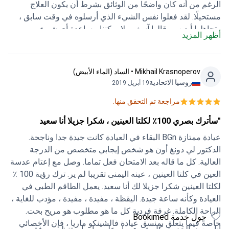
الرغم من أنه كان واضحًا من الوثائق بشرط أن يكون العلاج
مستحيلًا. لقد فعلوا نفس الشيء الذي أرسلوه في وقت سابق ،
وتجاهلوا أيديهم وقالوا آسف ، لا يمكننا مساعدة أي شيء ...
أظهر المزيد
Mikhail Krasnoperov • الساد (الماء الأبيض)
روسيا الاتحادية
19 أبريل 2019
مراجعة تم التحقق منها.
"سأترك بصري 100٪ لكلتا العينين ، شكرا جزيلا أنا سعيد
عيادة ممتازة BGn البقاء في العيادة كانت جيدة جدا وناجحة.
الدكتور لي دونغ أون هو شخص إيجابي متخصص من الدرجة
العالية. كل ما قاله بعد الامتحان فعل تماما. وصل مع إعتام عدسة
العين في كلتا العينين ، عينه اليمنى تقريبا لم ير. ترك رؤية 100 ٪
لكلتا العينين شكرا جزيلا لك أنا سعيد. يعمل الطاقم الطبي في
العيادة وكأنه ساعة جيدة. اليقظة ، مفيدة ، مفيدة ، مؤدب للغاية ،
الراحة الكاملة. غرفة فردية كل ما هو مطلوب هو مريح بحت.
حول خدمة Bookimed
خاصةً فيما يتعلق بمنسق عيادة فالشينكو ماريا ، فإن الأخصائي