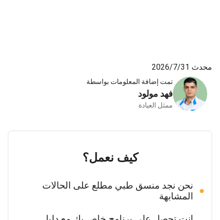
الأطباء والفريق الجراحي والموظفون حياتي إلى الأبد وأنا
أحبكم لسماحكم لي بحب من أراه في المرآة!!! من
أعماق قلبي أحبكم!!!!😍☺️MUITO OBRIGADA!!!!
محدث 31‏/7‏/2026
تمت إضافة المعلومات بواسطة
فهد مولود
ممثل العيادة
كيف نعمل؟
نحن نجد منسق طبي مطلع على الحالات
المشابهة
انت تحصل على برنامج خاص بك مع دليل