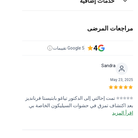
خدمات إضافية
مراجعات المرضى
4
5 Google تقييمات
Sandra
May 23, 2025
⭐⭐⭐⭐⭐ تمت إحالتي إلى الدكتور تياغو بابتيستا فرنانديز
بعد اكتشاف تمزق في حشوات السيليكون الخاصة بي.
اقرأ المزيد
منذ الاستشارة الأولى، شعرت بالثقة في رعايته. كان
مهنياً ولطيفاً وقدم لي كافة المعلومات. سارت العملية
بسلاسة، والنتائج مذهلة! كان التعافي غير مؤلم تقريباً،
وشعرت بدعم كبير طوال الوقت. أوصي بشدة بالدكتور