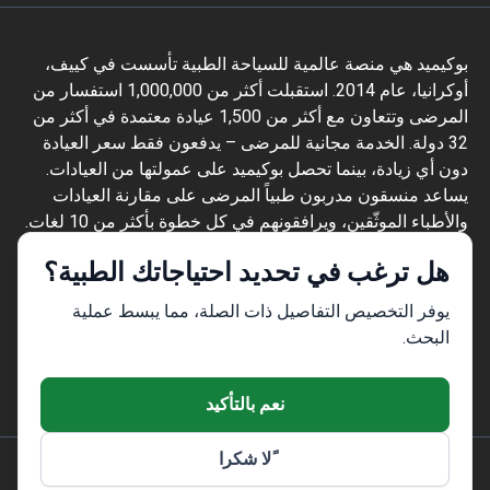
بوكيميد هي منصة عالمية للسياحة الطبية تأسست في كييف،
أوكرانيا، عام 2014. استقبلت أكثر من 1,000,000 استفسار من
المرضى وتتعاون مع أكثر من 1,500 عيادة معتمدة في أكثر من
32 دولة. الخدمة مجانية للمرضى – يدفعون فقط سعر العيادة
دون أي زيادة، بينما تحصل بوكيميد على عمولتها من العيادات.
يساعد منسقون مدربون طبياً المرضى على مقارنة العيادات
والأطباء الموثّقين، ويرافقونهم في كل خطوة بأكثر من 10 لغات.
تحمل المنصة شهادة Global Healthcare Accreditation، وكانت
هل ترغب في تحديد احتياجاتك الطبية؟
معتمدة سابقاً من Temos (2024–2025). تقييمها 4.6 على
Trustpilot و4.4 على Google Reviews.
يوفر التخصيص التفاصيل ذات الصلة، مما يبسط عملية
المعلومات المقدمة على الموقع ليست دليلاً
البحث.
للعمل ولا ينبغي تفسيرها على أنها نصيحة طبية أو
توصية علاجية ولا تحل محل زيارة الطبيب.
نعم بالتأكيد
ًلا شكرا
© 2014-2026 Bookimed. جميع الحقوق محفوظة. سجل