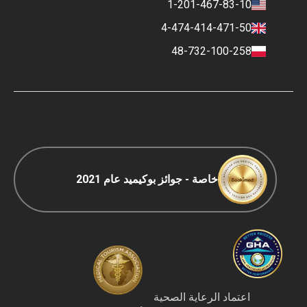
1-201-467-83-10
جهات الاتصال
السياسة المالية
4-474-414-471-50
شروط الدفع والإيداع
48-732-100-258
سياسة التصنيف
السفر COVID-19
سياسة التحرير
خاصة - جوائز بوكيميد عام 2021
اعتماد الرعاية الصحية