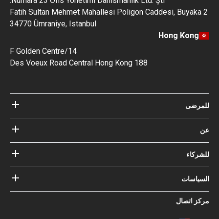
Numara 23 Ofis Yonetimi Danismanlik Ltd. Şti.
Fatih Sultan Mehmet Mahallesi Poligon Caddesi, Buyaka 2
34770 Ümraniye, Istanbul
Hong Kong
14/F Golden Centre
188 Des Voeux Road Central Hong Kong
للمرضى
مستشفيات
عن
الأطباء
عن Bookimed
مدونة
للشركاء
كيف نعمل؟
الإرشادات
أضف المستشفى الخاص بك
أطباؤنا
ضماناتك مع
السياسات
تسجيل الدخول للشركاء
خبير المجلس الاستشاري الطبي
Bookimed
شروط الإستخدام
مركز اتصال
التأثير الاجتماعي وأضواء الإعلام
سياسة الخصوصية
المهنة
سياسة التقييم