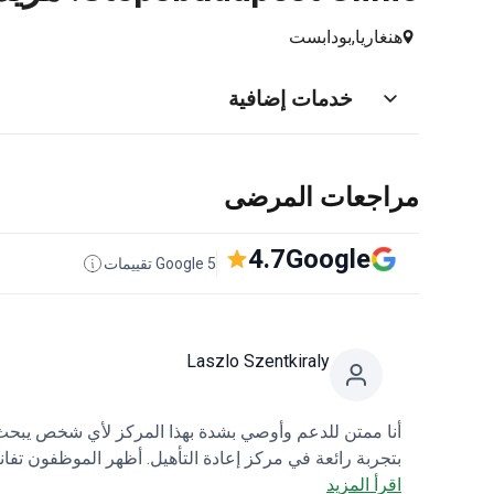
هنغاريا,
بودابست
خدمات إضافية
مراجعات المرضى
4.7
Google
5 Google تقييمات
Laszlo Szentkiraly
أنا ممتن للدعم وأوصي بشدة بهذا المركز لأي شخص يبحث ع
بتجربة رائعة في مركز إعادة التأهيل. أظهر الموظفون تفاني
اقرأ المزيد
خمس نجوم، بلا شك!