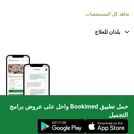
د كل المستشفيات
بلدان للعلاج
حمل تطبيق Bookimed واحل على عروض برامج
جميل