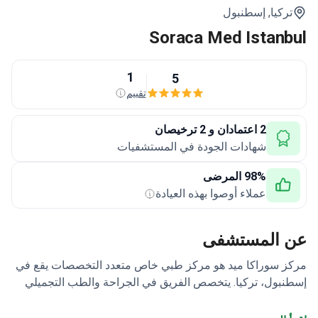
ركيا,
إسطنبول
Soraca Med Istan
1
5
تقييم
2 اعتمادان و 2 ترخيصان
شهادات الجودة في المستشفيات
98% المرضى
عملاء أوصوا بهذه العيادة
 المستشفى
 سوراكا ميد هو مركز طبي خاص متعدد التخصصات يقع في
بول، تركيا. يتخصص الفريق في الجراحة والطب التجميلي
والتجميل وجراحة إنقاص الوزن. منذ تأسيسه في عام 2021،
سوراكا ميد إلى التميز في الرعاية الصحية، وتبنت مهمة