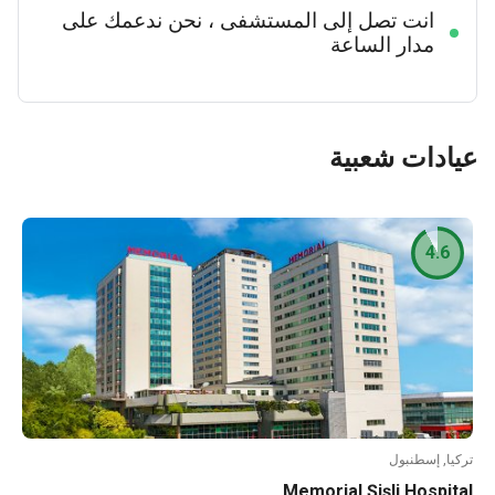
انت تصل إلى المستشفى ، نحن ندعمك على
مدار الساعة
دات شعبية
4.6
ا, إسطنبول
Memorial Şişli Hospi