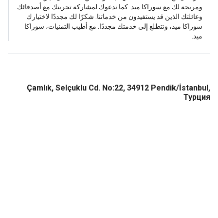
ريحة لك مع سوراكا ميد. كما ندعوك لمشاركة تجربتك مع أصدقائك
ائلتك الذين قد يستفيدون من خدماتنا. شكرًا لك مجددًا لاختيارك
راكا ميد، ونتطلع إلى خدمتك مجددًا. مع أطيب التمنيات، سوراكا
د.
Çamlık, Selçuklu Cd. No:22, 34912 Pendik/İstan
Тур