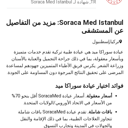
TR, شهادة لـ Soraca Med Istanbul
Soraca Med Istanbul: مزيد من التفاصيل
 المستشفى
كيا,
إسطنبول
ة سوراكا ميد هي عيادة طبية تركية تقدم خدمات متميزة
عار معقولة، بما في ذلك جراحة التجميل والعناية بالأسنان
عة الشعر. يكرس فريق الأطباء المتميزين جهودهم لمساعدة
ضى على تحقيق النتائج المرجوة دون المساومة على الجودة.
ئد اختيار عيادة سوراكا ميد
أسعار معقولة.
أسعار عيادة SoracaMed أقل بنحو 70%
من الأسعار في الاتحاد الأوروبي/الولايات المتحدة.
باقات شاملة.
تقدم عيادة SoracaMed باقات شاملة
تتجاوز العلاجات الطبية، بما في ذلك الإقامة والنقل
والجولات في المدينة وتجارب التسوق.