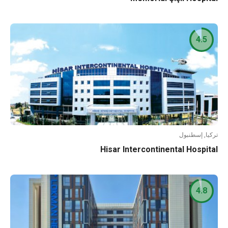
4.5
ا, إسطنبول
Hisar Intercontinental Hospi
4.8