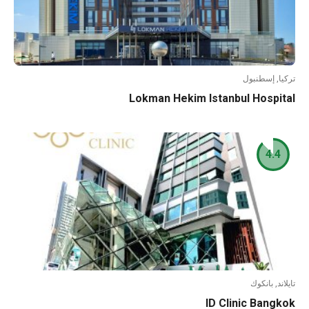
ا, إسطنبول
Lokman Hekim Istanbul Hospi
4.4
ند, بانكوك
ID Clinic Bang