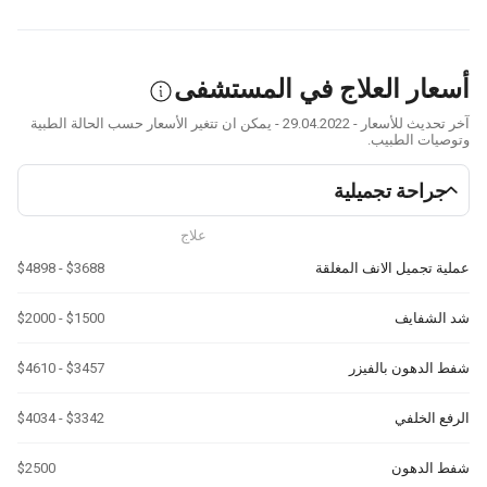
ار العلاج في المستشفى
آخر تحديث للأسعار - 29.04.2022 - يمكن ان تتغير الأسعار حسب الحالة الطبية
يات الطبيب.
راحة تجميلية
علاج
 تجميل الانف المغلقة
$3688 - $4898
لشفايف
$1500 - $2000
الدهون بالفيزر
$3457 - $4610
 الخلفي
$3342 - $4034
الدهون
$2500