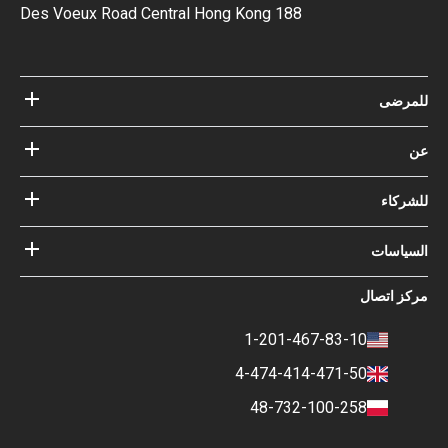
188 Des Voeux Road Central Hong Kong
رضى
مستشفيات
الأطباء
عن Bookimed
مدونة
ركاء
كيف نعمل؟
الإرشادات
أضف المستشفى الخاص بك
أطباؤنا
ضماناتك مع
ياسات
تسجيل الدخول للشركاء
خبير المجلس الاستشاري الطبي
Bookimed
شروط الإستخدام
ز اتصال
التأثير الاجتماعي وأضواء الإعلام
سياسة الخصوصية
المهنة
سياسة التقييم
1-201-467-83-10
جهات الاتصال
السياسة المالية
4-474-414-471-50
شروط الدفع والإيداع
48-732-100-258
سياسة التصنيف
السفر COVID-19