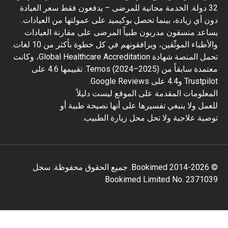
3 دولة. الخدمة مجانية للمرضى – يدفعون فقط سعر العيادة
 أي زيادة، بينما تحصل بوكيميد على عمولتها من العيادات.
عد منسقون مدربون طبياً المرضى على مقارنة العيادات
والأطباء الموثّقين، ويرافقونهم في كل خطوة بأكثر من 10 لغات.
تحمل المنصة شهادة Global Healthcare Accreditation، وكانت
معتمدة سابقاً من Temos (2024–2025). تقييمها 4.6 على
و4.4 على Google Reviews.
علومات المقدمة على الموقع ليست دليلاً
مل ولا ينبغي تفسيرها على أنها نصيحة طبية أو
ية علاجية ولا تحل محل زيارة الطبيب.
© 2014-2026 Bookimed. جميع الحقوق محفوظة. سجل
Bookimed Limited No. 2371