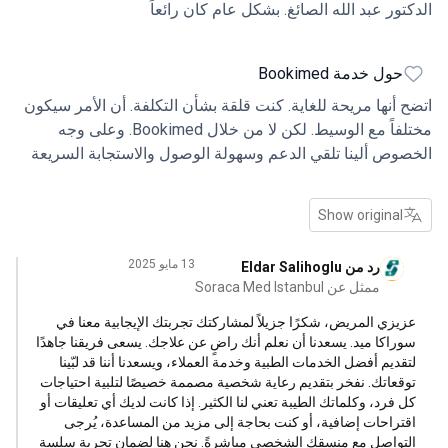
تور عبد الله الصائغ. بشكل عام كان رائعاً
حول خدمة Bookimed
 أنها مريحة للغاية. كنت قلقة بشأن التكلفة. أن الأمر سيكون
مختلفاً مع الوسيط. لكن لا من خلال Bookimed. وعلى وجه
وص ألينا تلقي الدعم وسهولة الوصول والاستجابة السريعة
Show original
13 مايو 2025
رد من Eldar Salihoglu
ممثل عن Soraca Med Istanbul
يزي المريض، شكرًا جزيلاً لمشاركتك تجربتك الإيجابية معنا في
راكا ميد. يسعدنا أن نعلم أنك راضٍ عن علاجك. يسعى فريقنا جاهدًا
قديم أفضل الخدمات الطبية وخدمة العملاء، ويسعدنا أننا قد لبّينا
قعاتك. نفخر بتقديم رعاية شخصية مصممة خصيصًا لتلبية احتياجات
 فرد، وكلماتك الطيبة تعني لنا الكثير. إذا كانت لديك أي تعليقات أو
تراحات إضافية، أو كنت بحاجة إلى مزيد من المساعدة، يُرجى
تواصل مع منسقك الشخصي مباشرةً. نحن هنا لضمان تجربة سلسة