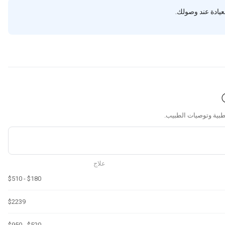
يادة عند وصولك.
علاج
$180 - $510
$2239
$520 - $950