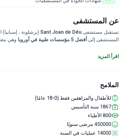
شهادات الجودة في المستشفيات
عن المستشفى
تستقبل مستشفى
Sant Joan de Déu
(برشلونة ، إسبانيا) 
المستشفى إلى
أفضل 5 مؤسسات طبية في أوروبا
وهي معترف
للمركز مختبر خاص به للطب الجزيئي حيث يتم تطوير طرق ع
اقرأ المزيد
الملامح
للأطفال والمراهقين فقط (0-18 عامًا)
1867 سنة التأسيس
800 الأطباء
450000 مرضى سنويًا
14000 عمليات في السنة