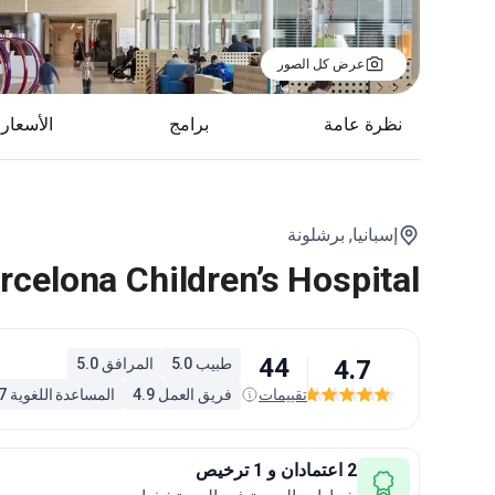
عرض كل الصور
نظرة عامة
برامج
الأسعار
إسبانيا,
برشلونة
celona Children’s Hospital
44
4.7
طبيب 5.0
المرافق 5.0
تقييمات
فريق العمل 4.9
المساعدة اللغوية 4.7
2 اعتمادان و 1 ترخيص