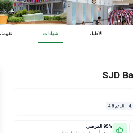
الأطباء
شهادات
تقييما
SJD Bar
الدعم 4.8
95% المرضى