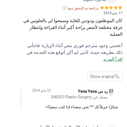
مراجعة تم التحقق منها.
الموظفون ودودين للغاية وسمحوا لي بالجلوس في
 مختلفة لأشعر براحة أكبر أثناء القراءة وانتظار
لية
ني وجود مترجم فوري معي أثناء الزيارة. فاجأني
بطريقة جيدة، لأنني لم أكن أتوقع هذه الخدمة في
 المزيد
الزيارة. كان الموظفون ودودين للغاية وسمحوا لي
لوس في غرفة مختلفة لأكون أكثر راحة أثناء القراءة
ظار العملية.
Show original
22 مايو 2024
رد من Yena Yena
ممثل عن SAERO Plastic Surgery
رًا جزيلاً لك`^^ نحن سعداء إذا كنت سعيدًا~