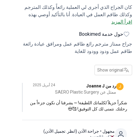
الجراح الذي أجرى لي العملية رائعاً وكذلك المترجم
ك طاقم العمل في العيادة. أنا بالتأكيد أوصي بهذه
 المزيد
ادة لأن الجميع هناك كانوا ودودين للغاية وجعلوني
 بالراحة والترحيب بالنظر إلى أنني من بلد آخر.
حول خدمة Bookimed
ً جزيلاً لكم، شكراً جزيلاً لكم جميعاً على الاعتناء
ي وجعل ابنتي تشعر بالراحة أيضاً💜💜💜💜💜💜
 ممتاز مترجم رائع طاقم عمل ومرافق عيادة رائعة
 عمل ودود وودود للغاية
Show original
24 أبريل 2025
رد من Joanne J
J
ممثل عن SAERO Plastic Surgery
راً جزيلاً لكلماتك اللطيفة! ~ يشرفنا أن نكون جزءاً من
لتك. نتمنى لك كل التوفيق! 🥰😍
مجهول
• جراحة الأذن (انظر. تجميل الأذن)
كوريا الجنوبية