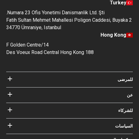
Turkey
Numara 23 Ofis Yonetimi Danismanlik Ltd. Şti.
Fatih Sultan Mehmet Mahallesi Poligon Caddesi, Buyak
34770 Ümraniye, Istanbul
Hong Kong
14/F Golden Centre
188 Des Voeux Road Central Hong Kong
رضى
مستشفيات
الأطباء
عن Bookimed
مدونة
ركاء
كيف نعمل؟
الإرشادات
أضف المستشفى الخاص بك
أطباؤنا
ضماناتك مع
ياسات
تسجيل الدخول للشركاء
خبير المجلس الاستشاري الطبي
Bookimed
شروط الإستخدام