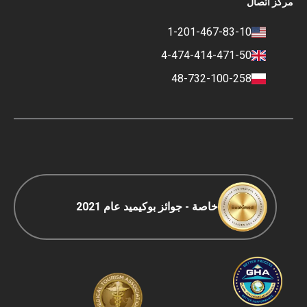
ز اتصال
التأثير الاجتماعي وأضواء الإعلام
سياسة الخصوصية
المهنة
سياسة التقييم
1-201-467-83-10
جهات الاتصال
السياسة المالية
4-474-414-471-50
شروط الدفع والإيداع
48-732-100-258
سياسة التصنيف
السفر COVID-19
سياسة التحرير
خاصة - جوائز بوكيميد عام 2021