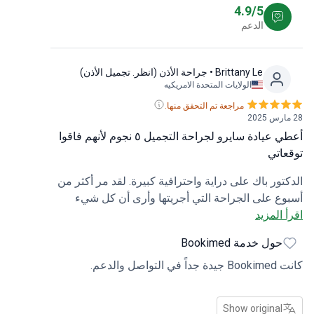
4.9/5
الدعم
Brittany Le
• جراحة الأذن (انظر. تجميل الأذن)
الولايات المتحدة الامريكيه
مراجعة تم التحقق منها.
أعطي عيادة سايرو لجراحة التجميل ٥ نجوم لأنهم فاقوا
اتي
تور باك على دراية واحترافية كبيرة. لقد مر أكثر من
ع على الجراحة التي أجريتها وأرى أن كل شيء
 المزيد
فى بشكل جيد. وصف لي حزمة من المضادات
الحيوية ومسكنات الألم لأتناولها لمدة 5 أيام. كان مفعول
حول خدمة Bookimed
وية رائعًا لأنني كنت في حالة ألم بسيطة جدًا. أطلعني
لتواصل والدعم.
ه على كل ما أحتاجه من الولايات المتحدة إلى
ا. شعرت بالثقة بأنني في أيدٍ أمينة وقد كنت كذلك.
أبلى المترجم الفوري بلاءً حسناً في ترجمة كل ما
Show original