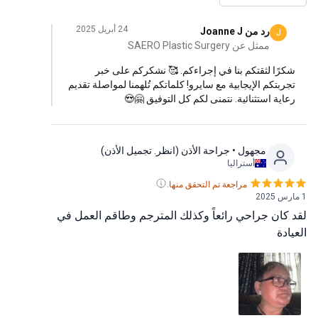
ت أن أسأله للطبيب وعالج كل مخاوفي. أعطي
جراحة سايرو للتجميل درجة 5 لأنهم فاقوا توقعاتي.
24 أبريل 2025
رد من Joanne J
J
أكيد أوصي به الجميع.
ممثل عن SAERO Plastic Surgery
رًا لثقتكم بنا في إجراءكم. 🥰 نشكركم على خبر
ربتكم الإيجابية مع سايرو! كلماتكم تُلهمنا لمواصلة تقديم
اية استثنائية. نتمنى لكم كل التوفيق 🤗😍
مجهول
• جراحة الأذن (انظر. تجميل الأذن)
أستراليا
مراجعة تم التحقق منها.
كان جراحي رائعاً وكذلك المترجم وطاقم العمل في
ادة