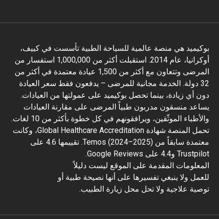
يميد هي منصة عالمية للسياحة الطبية تأسست في كييف،
أوكرانيا، عام 2014. استقبلت أكثر من 1,000,000 استفسار من
المرضى وتتعاون مع أكثر من 1,500 عيادة معتمدة في أكثر من
3 دولة. الخدمة مجانية للمرضى – يدفعون فقط سعر العيادة
 أي زيادة، بينما تحصل بوكيميد على عمولتها من العيادات.
عد منسقون مدربون طبياً المرضى على مقارنة العيادات
والأطباء الموثّقين، ويرافقونهم في كل خطوة بأكثر من 10 لغات.
تحمل المنصة شهادة Global Healthcare Accreditation، وكانت
معتمدة سابقاً من Temos (2024–2025). تقييمها 4.6 على
و4.4 على Google Reviews.
علومات المقدمة على الموقع ليست دليلاً
مل ولا ينبغي تفسيرها على أنها نصيحة طبية أو
ية علاجية ولا تحل محل زيارة الطبيب.