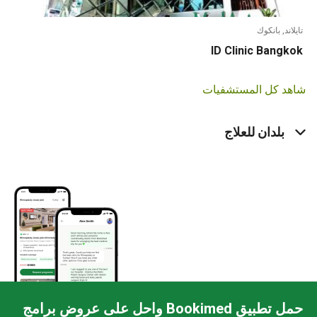
ند, بانكوك
ID Clinic Bang
د كل المستشفيات
بلدان للعلاج
حمل تطبيق Bookimed واحل على عروض برامج