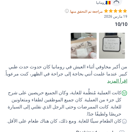
رومانيا
مراجعة تم التحقق منها.
10
كبر مخاوفي أثناء العيش في رومانيا كان حدوث حدث طبي
. عندما علمت أنني بحاجة إلى جراحة في الظهر، كنت مرعوباً.
 المزيد
 في البحث عن جراحي الأعصاب، وانتهى بي الأمر على موقع
bookimed ثم إلى Ponderas. بدأت أشعر بمزيد من الراحة أثناء
انت العملية مُنظَّمة للغاية، وكان الجميع حريصين على شرح
ب الاستشارة، وبمجرد وصولنا إلى هناك وقابلنا المنسق
ل جزء من العملية. كان جميع الموظفين لطفاء ومتعاونين
راح، شعرنا براحة أكبر. أجابوا على جميع أسئلتنا وساعدوا في
لغاية. كانت الممرضات وحتى الرجل الذي نقلني إلى السيارة
ر رحلتنا الطويلة التي كان علينا القيام بها. بعد تسجيل الدخول
ريصًا ولطيفًا جدًا.
احة، كان الطاقم الطبي مهتمًا ولطيفًا للغاية. حتى اللمسات
ان الطعام سيئًا للغاية. ومع ذلك، كان هناك طعام على الأقل.
صة الصغيرة، كما هو موضح في الصورة. أشعر أنهم أعطوني
 جيدة عن التعافي وما يمكن توقعه في المنزل. 10/10