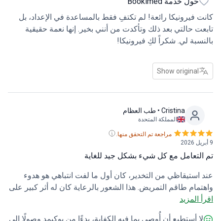
حول خدمة Bookimed
 فيرونيكا رائعة! لم تكتفِ فقط بالمساعدة في الإعداد، بل
ت حالتي بعد ذلك وتأكدت من أنني بخير. إنها نعمة حقيقية
سبة لي. شكراً لكِ فيرونيكا!
Show original
Cristina
• طب العظام
المملكة المتحدة
مراجعة تم التحقق منها.
لتعامل مع كل شيء بشكل جيد للغاية
استيقاظي من التخدير، كان أول ما لفت انتباهي هو هدوء
مام طاقم التمريض. هذا الشعور بالرعاية كان له أثر كبير على
 المزيد
تي بأكملها. كان جراحي محترفًا ومطمئنًا منذ أول استشارة
لي بخصوص الورم العظمي. الآن، وبعد مرور 15 يومًا على
ا أستطيع أن أُوصي بما فيه الكفاية، بدءًا من بوكيمد وصولًا إلى