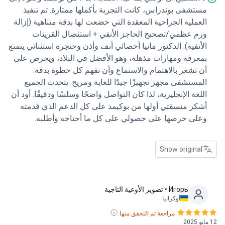
لية، ورغم أن التعافي عملية تستغرق وقتًا، إلا أن الدعم كان
ستشفى بوندراس، كانت التجربة بأكملها ممتازة. تم تنفيذ
صلًا. بصراحة، من التخطيط الأولي إلى بيئة العيادة نفسها، لا
لعملية الجراحية المعقدة التي خضعت لها بدقة متناهية (إزالة
أي شيء يمكن تحسينه. كل شيء تم التعامل معه على أكمل
رم عظمي/تصحيح الحاجز الأنفي + استئصال القرينات
 شعرت حقًا أن الفريق بأكمله، من الطاقم الإداري إلى
لأنفية). الدكتور مانيا أخصائي أنف وأذن وحنجرة استثنائي يتمتع
اء، كان ممتازًا.
معرفة ومهارات مذهلة، وهو الأفضل في البلاد، ويحرص على
ن تشعر بالاهتمام والاستماع وأن تفهم كل خطوة بدقة.
لمستشفى مجهز تجهيزًا جيدًا للغاية ومريح. يتحدث الجميع
للغة الإنجليزية، لذا كان التواصل واضحًا وسلسًا ودقيقًا. أود أن
شكر منسقتي أولها من بوكيمد على كل الدعم الذي قدمته
على حرصها على حصولي على كل ما أحتاجه وأطلبه.
Show original
Игорь
• تصوير الأوعية التاجية
أوكرانيا
مراجعة تم التحقق منها.