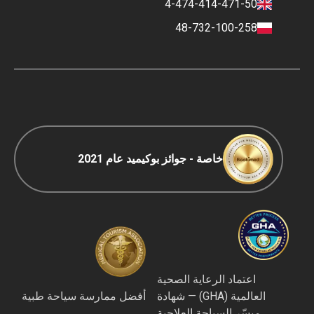
4-474-414-471-50
شروط الدفع والإيداع
48-732-100-258
سياسة التصنيف
السفر COVID-19
سياسة التحرير
خاصة - جوائز بوكيميد عام 2021
اعتماد الرعاية الصحية
العالمية (GHA) — شهادة
أفضل ممارسة سياحة طبية
ميسّر السياحة العلاجية