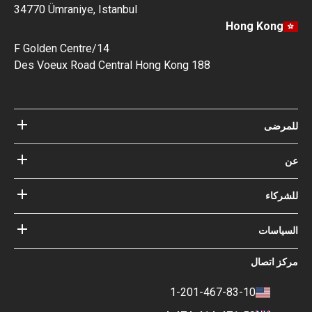
34770 Ümraniye, Istanbul
Hong Kong
14/F Golden Centre
188 Des Voeux Road Central Hong Kong
رضى
مستشفيات
الأطباء
عن Bookimed
مدونة
ركاء
كيف نعمل؟
الإرشادات
أضف المستشفى الخاص بك
أطباؤنا
ضماناتك مع
ياسات
تسجيل الدخول للشركاء
خبير المجلس الاستشاري الطبي
Bookimed
شروط الإستخدام
ز اتصال
التأثير الاجتماعي وأضواء الإعلام
سياسة الخصوصية
المهنة
سياسة التقييم
1-201-467-83-10
جهات الاتصال
السياسة المالية