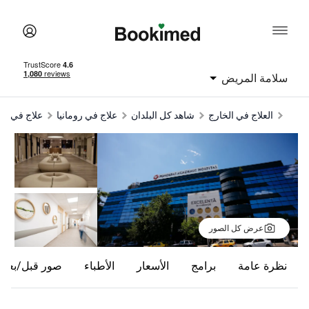
امة المريض
العلاج في الخارج
شاهد كل البلدان
علاج في رومانيا
علاج في بوخارست
عرض كل الصور
ظرة عامة
برامج
الأسعار
الأطباء
صور قبل/بعد