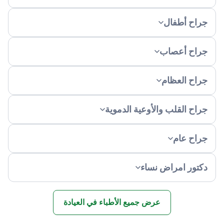
راح أطفال
راح أعصاب
راح العظام
راح القلب والأوعية الدموية
راح عام
كتور امراض نساء
عرض جميع الأطباء في العيادة