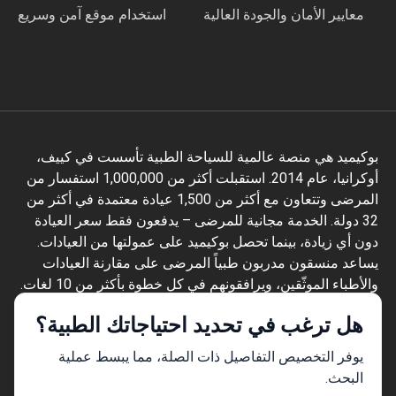
معايير الأمان والجودة العالية
استخدام موقع آمن وسريع
بوكيميد هي منصة عالمية للسياحة الطبية تأسست في كييف،
أوكرانيا، عام 2014. استقبلت أكثر من 1,000,000 استفسار من
المرضى وتتعاون مع أكثر من 1,500 عيادة معتمدة في أكثر من
32 دولة. الخدمة مجانية للمرضى – يدفعون فقط سعر العيادة
دون أي زيادة، بينما تحصل بوكيميد على عمولتها من العيادات.
يساعد منسقون مدربون طبياً المرضى على مقارنة العيادات
والأطباء الموثّقين، ويرافقونهم في كل خطوة بأكثر من 10 لغات.
تحمل المنصة شهادة Global Healthcare Accreditation، وكانت
هل ترغب في تحديد احتياجاتك الطبية؟
معتمدة سابقاً من Temos (2024–2025). تقييمها 4.6 على
Trustpilot و4.4 على Google Reviews.
يوفر التخصيص التفاصيل ذات الصلة، مما يبسط عملية
المعلومات المقدمة على الموقع ليست دليلاً
البحث.
للعمل ولا ينبغي تفسيرها على أنها نصيحة طبية أو