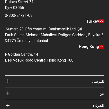
Polova Street 21
Kyiv 03056
0-800-21-21-08
Turkey
Numara 23 Ofis Yonetimi Danismanlik Ltd. Şti.
Fatih Sultan Mehmet Mahallesi Poligon Caddesi, Buyaka 2
34770 Ümraniye, Istanbul
Hong Kong
14/F Golden Centre
188 Des Voeux Road Central Hong Kong
للمرضى
مستشفيات
عن
الأطباء
عن Bookimed
مدونة
للشركاء
كيف نعمل؟
الإرشادات