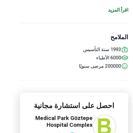
لية. تحتل مستشفيات ميديكال بارك المرتبة الأولى
دد عمليات زراعة الأعضاء وتوفر معدلات نجاح عالية
 المزيد
راعة نخاع العظم. تستخدم وحدات الأورام تقنيات
رة لزيادة كفاءة العلاج - جاما نايف ، والعلاج تومثي ،
لامح
1993 سنة التأسيس
6000 الأطباء
200000 مرضى سنويًا
احصل على استشارة مجانية
Medical Park Göztepe
Hospital Complex