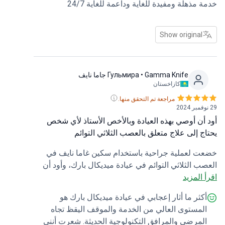
 مذهلة ومفيدة للغاية وداعمة للغاية 24/7
رائعًا، ولولاه لكنت ضعت تمامًا. ثم إلى الدكتور
ن، شكراً لك على سلاسة العملية والشفاء. أوصي
بكل من Bookimed وميديكال بارك والدكتور هارون
Show original
هذه التجربة الإيجابية!
• Gamma Knife جاما نايف
Гульмира
كازاخستان
مراجعة تم التحقق منها.
أن أوصي بهذه العيادة وبالأخص الأستاذ لأي شخص
ج إلى علاج متعلق بالعصب الثلاثي التوائم
 لعملية جراحية باستخدام سكين غاما نايف في
ب الثلاثي التوائم في عيادة ميديكال بارك، وأود أن
 المزيد
 عن امتناني الكبير لجميع الطاقم الطبي وخاصةً
وفيسور الذي أجرى لي العملية. كانت العملية صعبة
كثر ما أثار إعجابي في عيادة ميديكال بارك هو
ا شملت العصب الثلاثي التوائم وكان هناك خطر إصابة
لمستوى العالي من الخدمة والموقف اليقظ تجاه
صاب القريبة. ولكن بفضل احترافية البروفيسور
لمرضى والمرافق التكنولوجية الحديثة. شعرت أنني