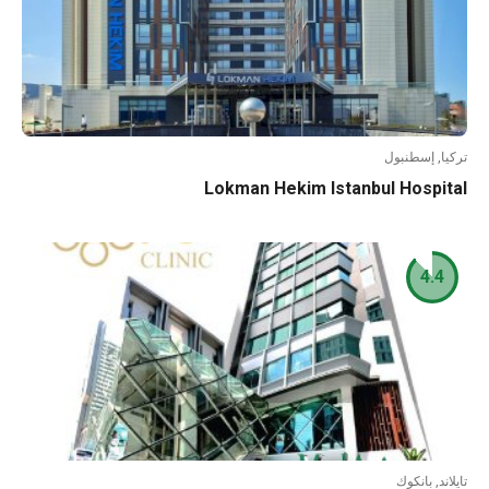
ا, إسطنبول
Lokman Hekim Istanbul Hospi
4.4
ند, بانكوك