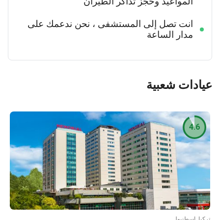
المواعيد وحجز تذاكر الطيران
انت تصل إلى المستشفى ، نحن ندعمك على
مدار الساعة
دات شعبية
4.6
ا, إسطنبول