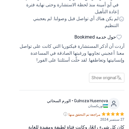
لاته العالية سارت الأمور على ما يرام. لقد أجرى
ي أيدٍ أمينة منذ لحظة الاستشارة وحتى نهاية فترة
لية بدقة متناهية مقللاً من المخاطر المحتملة وضامناً
عادة التأهيل.
ة ممتازة. كما أبهرت عيادة ميديكال بارك أيضاً
م يكن هناك أي تواصل قبل وصولنا. لم يعجبني
ستوى العالي من الخدمة والموقف اليقظ تجاه
لتنظيم.
ضى والقاعدة التكنولوجية الحديثة. شعرت أنني في
 أمينة منذ لحظة الاستشارة وحتى نهاية فترة إعادة
حول خدمة Bookimed
هيل. أوصي بهذه العيادة وبالأخص البروفيسور لأي
 أن أذكر المستشارة فيكتوريا التي كانت على تواصل
يحتاج إلى علاج متعلق بالعصب ثلاثي التوائم.
. أعجبني تجاوبها ورغبتها الصادقة في المساعدة
كم على عملكم ورعايتكم!
انيتها وتعاطفها. لقد حلّت أسئلتنا على الفور!
Show original
Gulnoza Husenova
• الورم السحائي
أوزبكستان
مراجعة تم التحقق منها.
كل شيء رائعًا، وكانت فتاة لطيفة ومفيدة للغاية