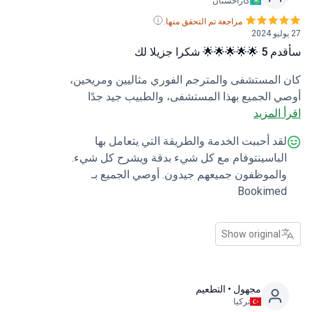
كازاخستان
مراجعة تم التحقق منها.
🌟 شكرا جزيلا لك
المستشفى والمترجم الفوري مثاليين ومريحين،
 الجميع بهذا المستشفى، والطبيب جيد جدًا
 المزيد
أعطي 5 🌟🌟🌟🌟🌟 شكراً جزيلاً لكم.
قد أحببت الخدمة والطريقة التي يتعامل بها
لباسينتوفام مع كل شيء بدقة ويشرح كل شيء.
الموظفون جميعهم جيدون. أوصي الجميع بـ
Bookime
Show original
مجهول
• التطعيم
تركيا