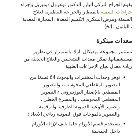
 الجراح التركي البارز الدكتور توغرول ديميريل بإجراء
ات السمنة
بالمنظار والجراحة التنظيرية لعلاج
نة ومرض السكري (تكميم المعدة ، المجازة المعدية
الون ، إلخ).
ات مبتكرة
مر مجموعة ميديكال بارك باستمرار في تطوير
فياتها. تمكن معدات التشخيص والعلاج الحديثة من
ة معدل نجاح الإجراءات الطبية.
توفر وحدات المختبرات والبحوث 64 قسمًا من
التصوير المقطعي المحوسب ، والتصوير
المقطعي بالإصدار البوزيتروني / التصوير
المقطعي المحوسب ، والمسرع الخطي ،
وتصوير الأوعية الدموية الطرفية والرقمية ،
والتصوير بالموجات فوق الصوتية رباعي الأبعاد ؛
يستخدم قسم الأورام جاما نايف لإزالة الأورام
داخل الجمجمة.