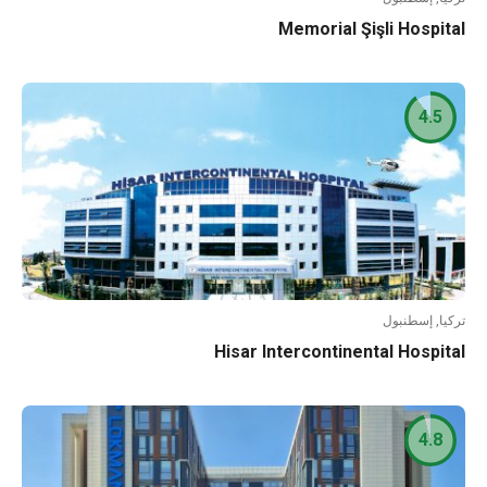
Memorial Şişli Hospi
4.5
ا, إسطنبول
Hisar Intercontinental Hospi
4.8