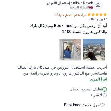
Alinka Novak
• إستئصال اللوزتين
المملكة المتحدة
مراجعة تم التحقق منها.
أود أن أوصي بكل من Bookimed وميديكال بارك
تور هارون بنسبة 100%
ت عملية استئصال اللوزتين في ميديكال بارك أنطاليا
انسي مع الدكتور هارون دوغرو. تجربة رائعة، من
 المزيد
خلال مراسلة Bookimed، كنت مترددًا لأن المراجعات
 كلها إيجابية للغاية، كنت خائفًا من أن تكون عملية
ظيف، سريع الخطى
ال ولكن بعد التجربة ليس لدي أي شيء سيء على
ا شيء
لاق لأقوله. لقد كانوا متعاونين للغاية، فقد حجزوا لي
يء ولم يطلبوا مني سوى القليل جداً. وبمجرد أن
حول خدمة Bookimed
ت إلى هناك، قابلت مترجمًا رائعًا وهو كامل الذي