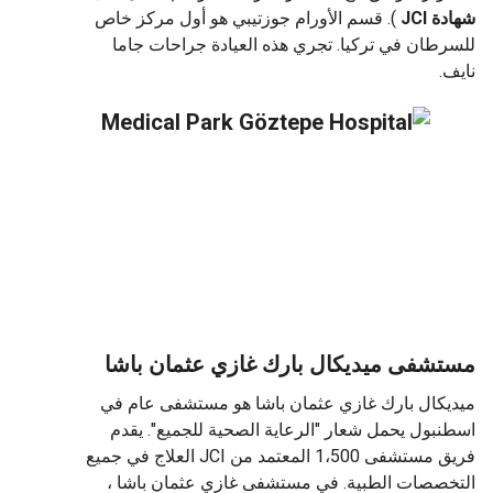
 JCI
). قسم الأورام جوزتيبي هو أول مركز خاص
طان في تركيا. تجري هذه العيادة جراحات جاما
.
شفى ميديكال بارك غازي عثمان باشا
كال بارك غازي عثمان باشا هو مستشفى عام في
بول يحمل شعار "الرعاية الصحية للجميع". يقدم
فريق مستشفى 1،500 المعتمد من JCI العلاج في جميع
صصات الطبية. في مستشفى غازي عثمان باشا ،