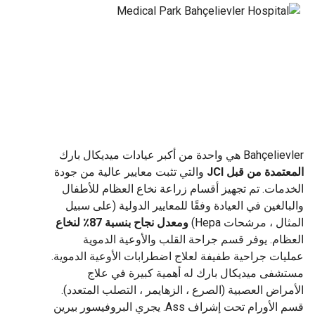
ي واحدة من أكبر عيادات ميديكال بارك
تمدة من قبل JCI
والتي تثبت معايير عالية من جودة
مات. تم تجهيز أقسام زراعة نخاع العظام للأطفال
الغين في العيادة وفقًا للمعايير الدولية (على سبيل
ل ، مرشحات Hepa)
ومعدل نجاح بنسبة 87٪ لنخاع
ام. يوفر قسم جراحة القلب والأوعية الدموية
ات جراحية طفيفة لعلاج اضطرابات الأوعية الدموية.
فى ميديكال بارك له أهمية كبيرة في علاج
راض العصبية (الصرع ، الزهايمر ، التصلب المتعدد).
قسم الأورام تحت إشراف Ass. يجري البروفيسور بيرين