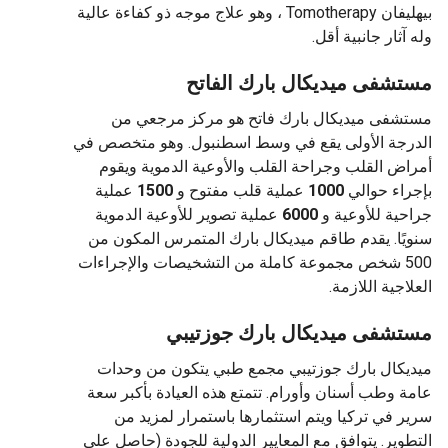
بيهليفان Tomotherapy ، وهو علاج موجه ذو كفاءة عالية
آثار جانبية أقل.
شفى ميديكال بارك الفاتح
فى ميديكال بارك فاتح هو مركز مرجعي من
جة الأولى يقع في وسط اسطنبول. وهو متخصص في
ض القلب وجراحة القلب والأوعية الدموية ويقوم
اء حوالي
1000
عملية قلب مفتوح و
1500
عملية
ية للأوعية و
6000
عملية تصوير للأوعية الدموية
ًا. يقدم طاقم ميديكال بارك المتمرس المكون من
500 شخص مجموعة كاملة من التشخيصات والإجراءات
اجية اللازمة.
شفى ميديكال بارك جوزتيبي
كال بارك جوزتيبي مجمع طبي يتكون من وحدات
 وطب أسنان وأورام. تتمتع هذه العيادة بأكبر سعة
 في تركيا ويتم استثمارها باستمرار لمزيد من
وير. يتوافق مع المعايير الدولية للجودة (حاصل على