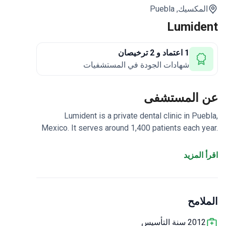
المكسيك,
Puebla
Lumident
1 اعتماد و 2 ترخيصان
شهادات الجودة في المستشفيات
عن المستشفى
Lumident is a private dental clinic in Puebla,
Mexico. It serves around 1,400 patients each year.
Its core focus is general dentistry, including
preventive care and oral hygiene.
Accredited
اقرأ المزيد
by the Asociación Dental Mexicana (ADM).
Clinics
led by a team of three dentists across five
departments.
Offers nutritional counseling and
الملامح
preventive measures for children and adults.
2012 سنة التأسيس