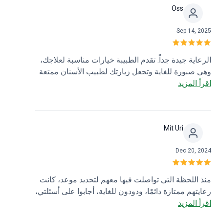
Oss
Sep 14, 2025
الرعاية جيدة جداً. تقدم الطبيبة خيارات مناسبة لعلاجك،
وهي صبورة للغاية وتجعل زيارتك لطبيب الأسنان ممتعة
اقرأ المزيد
جداً. أوصي بها؛ فهي تشرح كل شيء بالتفصيل.
Mit Uri
Dec 20, 2024
منذ اللحظة التي تواصلت فيها معهم لتحديد موعد، كانت
رعايتهم ممتازة دائمًا، ودودون للغاية، أجابوا على أسئلتي،
اقرأ المزيد
وكان ردهم سريعًا. عندما ذهبت لموعدي، كان المكتب
نظيفًا جدًا، وكان الطبيب دقيقًا في المواعيد ولطيفًا