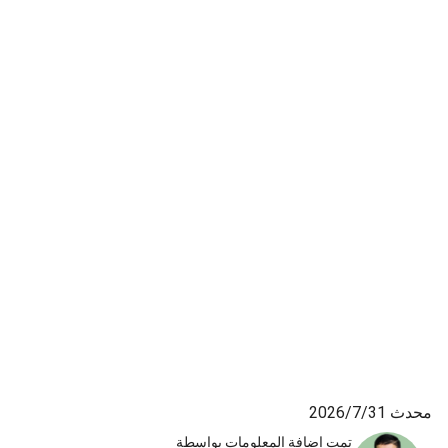
يزعجني. كنت أعتقد أنه كان من الأفضل تقديم حل، لكنها
لم تفعل ذلك، ويبدو أنني دفعت المال لأحرق فمي.
محدث 31‏/7‏/2026
تمت إضافة المعلومات بواسطة