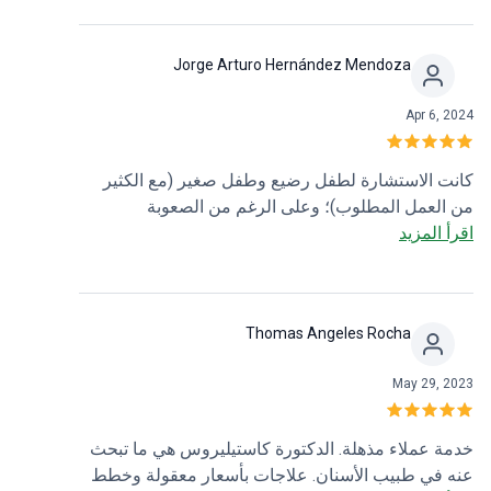
للغاية. فحصت فمي، وشرحت الإجراءات، وقدمت لي
النصيحة، وأعطتني عدة خيارات. كانت دائمًا ودودة للغاية
Jorge Arturo Hernández Mendoza
وصبورة معي. قامت بعمل حشوتين من الراتنج، وكنت
سعيدًا جدًا بالنتائج. سأعود الشهر المقبل لمواصلة ترميم
Apr 6, 2024
أضراسي!
كانت الاستشارة لطفل رضيع وطفل صغير (مع الكثير
من العمل المطلوب)؛ وعلى الرغم من الصعوبة
اقرأ المزيد
المتوقعة... كان الرد هو الاحترافية والرعاية والصبر
والتحفيز والمرونة. كآباء، أزيح ثقل كبير عن كاهلنا وكنا
راضين تماماً. خالص الامتنان والاحترام!
Thomas Angeles Rocha
May 29, 2023
خدمة عملاء مذهلة. الدكتورة كاستيليروس هي ما تبحث
عنه في طبيب الأسنان. علاجات بأسعار معقولة وخطط