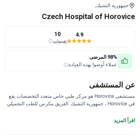
جمهورية التشيك,
Czech Hospital of Horovice
10
4.9
تقييمات
98% المرضى
عملاء أوصوا بهذه العيادة
عن المستشفى
مستشفى Horovice هو مركز طبي خاص متعدد التخصصات يقع
في Horovice ، جمهورية التشيك. الفريق مكرس للطب التجميلي
والتجميل والجراحة التجميلية. يخدم مستشفى هوروفيس البالغين
والأطفال على حدٍ سواء. يزور العيادة المرضى من أوروبا وجامعة
اقرأ المزيد
الدول العربية والولايات المتحدة الأمريكية وكندا في أغلب الأحيان.