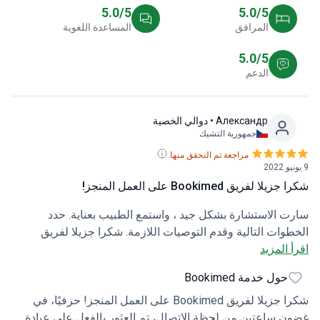
5.0/5
5.0/5
المرافق
المساعدة اللغوية
5.0/5
الدعم
Александр
• دوالي الخصية
جمهورية التشيك
مراجعة تم التحقق منها.
9 يونيو 2022
شكرا جزيلا لفريق Bookimed على العمل المنجز!
سارت الاستشارة بشكل جيد ، واستمع الطبيب بعناية. حدد
الخطوات التالية وقدم التوصيات اللازمة. شكرا جزيلا لفريق
اقرأ المزيد
Bookimed على العمل المنجز! حرفيًا في غضون ساعتين من
لحظة التقديم ، تم بالفعل العثور على عيادة ، حيث يمكنهم
حول خدمة Bookimed
استشاري حول المشكلة وترتيب زيارة للطبيب في المستقبل
القريب! شكرا على السرعة والعناية!
شكرا جزيلا لفريق Bookimed على العمل المنجز! حرفيًا، في
غضون ساعتين من لحظة الاتصال، تم العثور بالفعل على عيادة