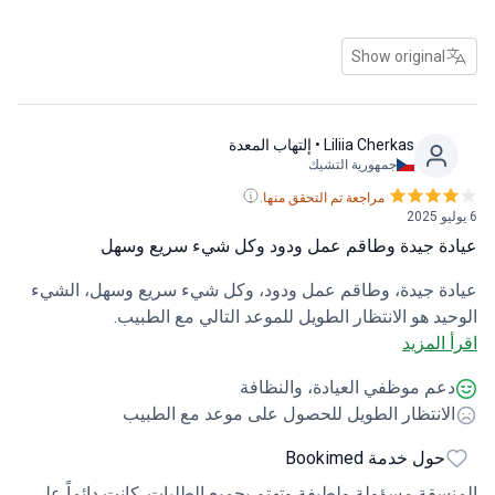
الاتصال بدينيسا إذا واجهت أي مشاكل. أنا حقًا أقدر ذلك منذ أن
كنت أسافر بمفردي لإجراء الجراحة. بشكل عام ، خدمة رائعة
Show original
وسعيدة بنتائجي.
Liliia Cherkas
• إلتهاب المعدة
جمهورية التشيك
مراجعة تم التحقق منها.
6 يوليو 2025
عيادة جيدة وطاقم عمل ودود وكل شيء سريع وسهل
عيادة جيدة، وطاقم عمل ودود، وكل شيء سريع وسهل، الشيء
الوحيد هو الانتظار الطويل للموعد التالي مع الطبيب.
اقرأ المزيد
دعم موظفي العيادة، والنظافة
الانتظار الطويل للحصول على موعد مع الطبيب
حول خدمة Bookimed
المنسقة مسؤولة ولطيفة وتهتم بجميع الطلبات. كانت دائماً على