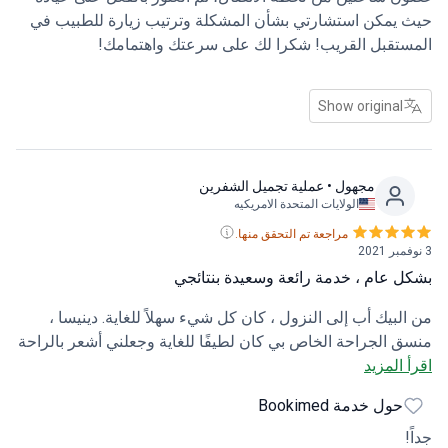
حيث يمكن استشارتي بشأن المشكلة وترتيب زيارة للطبيب في
المستقبل القريب! شكرا لك على سرعتك واهتمامك!
Show original
مجهول
• عملية تجميل الشفرين
الولايات المتحدة الامريكيه
مراجعة تم التحقق منها.
3 نوفمبر 2021
بشكل عام ، خدمة رائعة وسعيدة بنتائجي
من البيك أب إلى النزول ، كان كل شيء سهلاً للغاية. دينيسا ،
منسق الجراحة الخاص بي كان لطيفًا للغاية وجعلني أشعر بالراحة
اقرأ المزيد
حقًا. كان الطبيب أيضًا مضحكًا ولكنه محترف. كنت أقوم بعملية
تجميل الشفرتين لذا كان من الجميل أن أبتسم خلال كل ذلك. كما
حول خدمة Bookimed
كان شفائي بسيطًا جدًا. لقد عانيت من ألم طفيف ربما ليوم واحد
جداً!
ثم كنت أتحرك جيدًا. بالإضافة إلى ذلك ، كنت أعلم أنه يمكنني