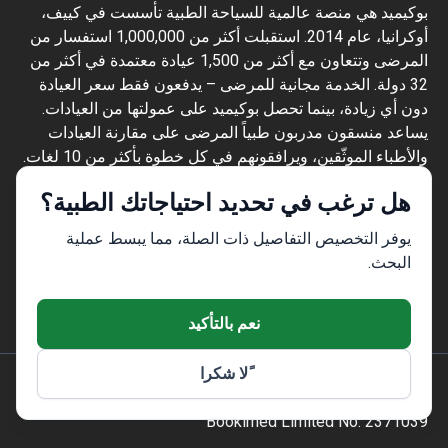
بوكيميد هي منصة عالمية للسياحة الطبية تأسست في كييف،
أوكرانيا، عام 2014. استقبلت أكثر من 1,000,000 استفسار من
المرضى وتتعاون مع أكثر من 1,500 عيادة معتمدة في أكثر من
32 دولة. الخدمة مجانية للمرضى – يدفعون فقط سعر العيادة
دون أي زيادة، بينما تحصل بوكيميد على عمولتها من العيادات.
يساعد منسقون مدربون طبياً المرضى على مقارنة العيادات
والأطباء الموثّقين، ويرافقونهم في كل خطوة بأكثر من 10 لغات.
تحمل المنصة شهادة Global Healthcare Accreditation، وكانت
هل ترغب في تحديد احتياجاتك الطبية؟
معتمدة سابقاً من Temos (2024–2025). تقييمها 4.6 على
Trustpilot و4.4 على Google Reviews.
يوفر التخصيص التفاصيل ذات الصلة، مما يبسط عملية
المعلومات المقدمة على الموقع ليست دليلاً
البحث.
للعمل ولا ينبغي تفسيرها على أنها نصيحة طبية أو
توصية علاجية ولا تحل محل زيارة الطبيب.
نعم بالتأكيد
ًلا شكرا
© 2014-2026 Bookimed. جميع الحقوق محفوظة. سجل
Bookimed Limited No. 2371039