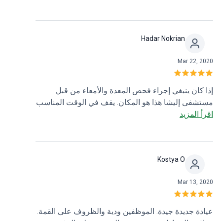
البداية إلى النهاية، شكرًا لك على المعاملة الشخصية
والمهنية، وأتمنى لو كان هناك المزيد من الأطباء مثلك
رايسا
Hadar Nokrian
Mar 22, 2020
إذا كان ينبغي إجراء فحص المعدة والأمعاء من قبل
مستشفى إليشا هذا هو المكان. يقف في الوقت المناسب
اقرأ المزيد
، يبتسم موظفوكم ، اللطفاء والشرح. جيد أن يكون لديك
مكان مثل هذا!
Kostya O
Mar 13, 2020
عيادة جديدة جيدة. الموظفين ودية والظروف على القمة.