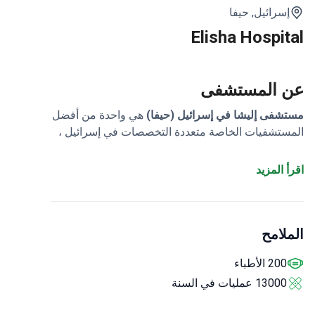
إسرائيل,
حيفا
Elisha Hospital
عن المستشفى
مستشفى إليشا في إسرائيل (حيفا)
هي واحدة من أفضل
المستشفيات الخاصة متعددة التخصصات في إسرائيل ،
والتي تقدم خدمات في جميع المجالات الطبية على أعلى
مستوى ، لمواطني إسرائيل والأجانب على حد سواء. يقع
اقرأ المزيد
مركز إليشا الطبي في منطقة مركزية في مدينة حيفا ،
التي تقع على ساحل البحر الأبيض المتوسط ، تأسست
في عام 1935 ، وطوال تاريخها الطويل ، تمتعت بسمعة
الملامح
لا تشوبها شائبة بين المرضى.
200 الأطباء
13000 عمليات في السنة