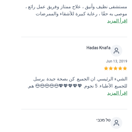
علاج VIP! علاج خمس نجوم الأطباء جيدون. الطاقم
مستشفى نظيف وأنيق ، علاج ممتاز وفريق عمل رائع ،
الطبي. حتى الطعام جيد ونستلم بطاقات ائتمان للدفع ،
موصى به حقًا ، رعاية كبيرة للأشقاء والممرضات
وأعطيك تصنيف خمس نجوم كحد أقصى. رقم هاتف
اقرأ المزيد
والأطباء وبفضل أحمد بوكاية لقيامه بالضحك والابتسام
إليشا --- للتوضيح أو الأسئلة. 048300000 والبقاء بصحة
كثيرًا مع الرعاية المتفانية.
جيدة! 2.2.2020
Hadas Knafa
Jun 13, 2019
الشيء الرئيسي. ان الجميع. كن بصحة جيدة. يرسل
للجميع. الأطباء. 5 نجوم. 💖💖💖💖💖😎😎😎😎😎 هم.
اقرأ المزيد
العمل. صعب. الأمناء. منقذي. حياة. ני مني. من. القلب.
اجنحة رأسي.
טל מכבי