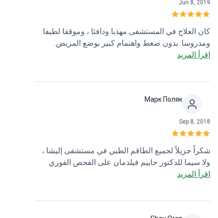
Jun 8, 2019
كان العلاج في المستشفى مهذبا ودافئا ، وموقفا لطيفا
ومدروسا. بدون ضغط واهتمام كبير بوضع المريض.
اقرأ المزيد
نوصي بشدة بالوصول عند الحاجة.
Марк Поляк
Sep 8, 2018
شكراً جزيلاً لجميع الطاقم الطبي في مستشفى إليشا ،
ولا سيما للدكتور حاييم فيلدمان على الفحص الفوري
اقرأ المزيد
عالي الجودة والإجراءات الطبية اللازمة ... كان لدي
انطباع جيد للغاية لزيارة مستشفى إليشا مرة أخرى
جزيل الشكر فيما يتعلق بعلامة مارك بولياك