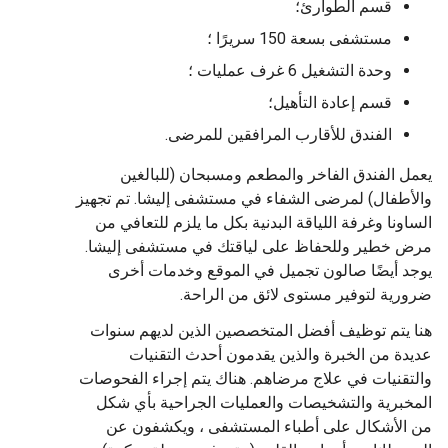
قسم الطوارئ؛
مستشفى بسعة 150 سريرًا ؛
وحدة التشغيل 6 غرف عمليات ؛
قسم إعادة التأهيل؛
الفندق للأقارب المرافقين للمرضى.
يعمل الفندق الفاخر والمطعم ومسبحان (للبالغين
والأطفال) لمرضى الشفاء في مستشفى إليشا. تم تجهيز
الساونا وغرفة اللياقة البدنية بكل ما يلزم للتعافي من
مرض خطير وللحفاظ على لياقتك في مستشفى إليشا.
يوجد أيضًا صالون تجميل في الموقع وخدمات أخرى
ضرورية لتوفير مستوى لائق من الراحة.
هنا يتم توظيف أفضل المتخصصين الذين لديهم سنوات
عديدة من الخبرة والذين يقدمون أحدث التقنيات
والتقنيات في علاج مرضاهم. هناك يتم إجراء الفحوصات
المخبرية والتشخيصات والعمليات الجراحية بأي شكل
من الأشكال على أطباء المستشفى ، ويكشفون عن