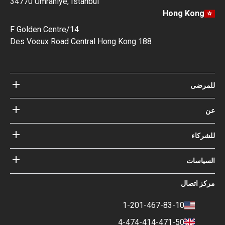
34770 Ümraniye, Istanbul
Hong Kong
14/F Golden Centre
188 Des Voeux Road Central Hong Kong
للمرضى
مستشفيات
عن
الأطباء
عن Bookimed
مدونة
للشركاء
كيف نعمل؟
الإرشادات
أضف المستشفى الخاص بك
أطباؤنا
ضماناتك مع
السياسات
تسجيل الدخول للشركاء
خبير المجلس الاستشاري الطبي
Bookimed
شروط الإستخدام
مركز اتصال
التأثير الاجتماعي وأضواء الإعلام
سياسة الخصوصية
المهنة
سياسة التقييم
1-201-467-83-10
جهات الاتصال
السياسة المالية
4-474-414-471-50