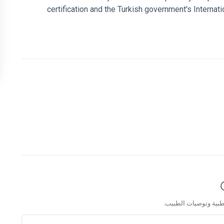
certification and the Turkish government's Internati
physicians on staff.
25 medical departments covering a