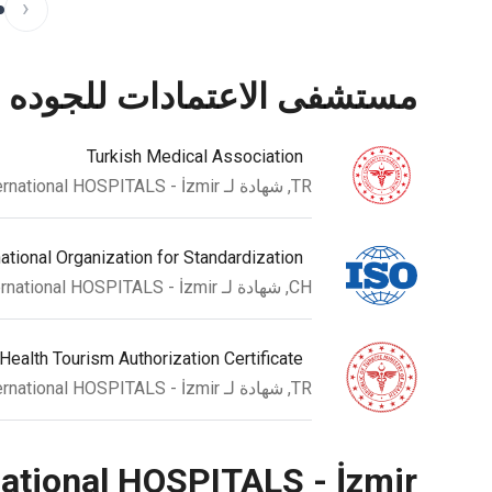
‹
مستشفى الاعتمادات للجوده
Turkish Medical Association
TR, شهادة لـ EKOL International HOSPITALS - İzmir
national Organization for Standardization
CH, شهادة لـ EKOL International HOSPITALS - İzmir
 Health Tourism Authorization Certificate
TR, شهادة لـ EKOL International HOSPITALS - İzmir