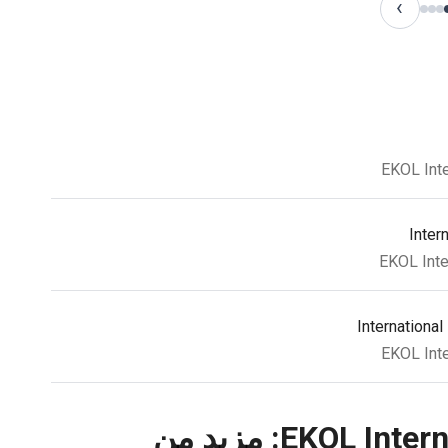
›
Inter
International
EKOL International HOSPITALS - İzmir: مزيد من