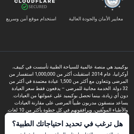
معايير الأمان والجودة العالية
استخدام موقع آمن وسريع
بوكيميد هي منصة عالمية للسياحة الطبية تأسست في كييف،
أوكرانيا، عام 2014. استقبلت أكثر من 1,000,000 استفسار من
المرضى وتتعاون مع أكثر من 1,500 عيادة معتمدة في أكثر من
32 دولة. الخدمة مجانية للمرضى – يدفعون فقط سعر العيادة
دون أي زيادة، بينما تحصل بوكيميد على عمولتها من العيادات.
يساعد منسقون مدربون طبياً المرضى على مقارنة العيادات
والأطباء الموثّقين، ويرافقونهم في كل خطوة بأكثر من 10 لغات.
تحمل المنصة شهادة Global Healthcare Accreditation، وكانت
هل ترغب في تحديد احتياجاتك الطبية؟
معتمدة سابقاً من Temos (2024–2025). تقييمها 4.6 على
Trustpilot و4.4 على Google Reviews.