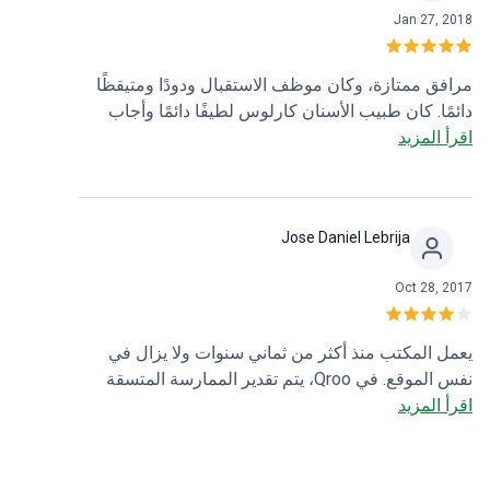
Jan 27, 2018
مرافق ممتازة، وكان موظف الاستقبال ودودًا ومتيقظًا
دائمًا. كان طبيب الأسنان كارلوس لطيفًا دائمًا وأجاب
اقرأ المزيد
على جميع أسئلتي. مكان جيد جدًا. أوصي به بشدة.
Jose Daniel Lebrija
Oct 28, 2017
يعمل المكتب منذ أكثر من ثماني سنوات ولا يزال في
نفس الموقع. في Qroo، يتم تقدير الممارسة المتسقة
اقرأ المزيد
والمهنية للغاية. الأطباء ذوو خبرة ويهتمون دائمًا بمرضاهم
بدلاً من الاهتمام بمحافظهم. أوصي بالسؤال عن العروض
الترويجية.