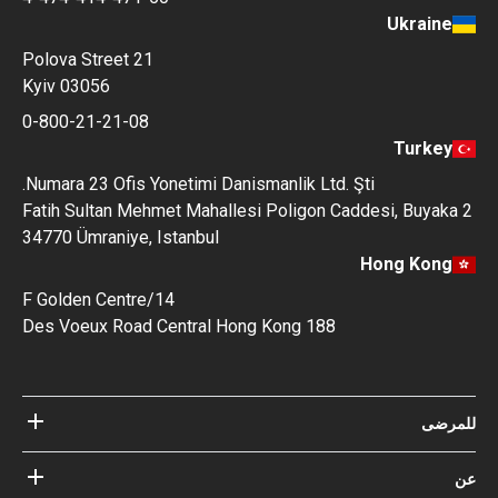
Ukraine
Polova Street 21
Kyiv 03056
0-800-21-21-08
Turkey
Numara 23 Ofis Yonetimi Danismanlik Ltd. Şti.
Fatih Sultan Mehmet Mahallesi Poligon Caddesi, Buyaka 2
34770 Ümraniye, Istanbul
Hong Kong
14/F Golden Centre
188 Des Voeux Road Central Hong Kong
للمرضى
مستشفيات
عن
الأطباء