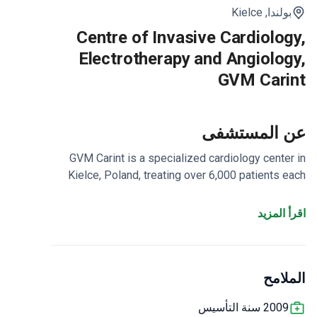
بولندا,
Kielce
Centre of Invasive Cardiology,
Electrotherapy and Angiology,
GVM Carint
عن المستشفى
GVM Carint is a specialized cardiology center in
Kielce, Poland, treating over 6,000 patients each
year. It focuses on invasive cardiology,
electrotherapy, and angiology. The clinic has 169
اقرأ المزيد
doctors across two dedicated departments.
Specializes in cardiac catheterization, pacemaker
implantation, and vascular interventions.
Offers
الملامح
diagnostic and therapeutic procedures for coronary
artery disease and heart rhythm disorders.
Treats
2009 سنة التأسيس
both local and international patients with a focused