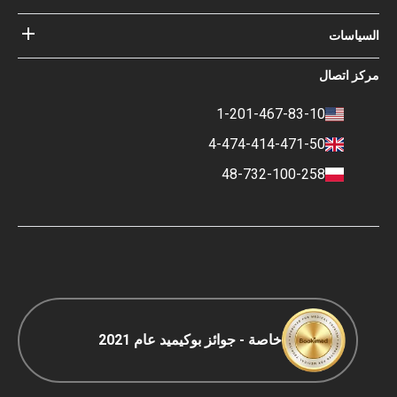
أضف المستشفى الخاص بك
أطباؤنا
ضماناتك مع
السياسات
تسجيل الدخول للشركاء
خبير المجلس الاستشاري الطبي
Bookimed
شروط الإستخدام
مركز اتصال
التأثير الاجتماعي وأضواء الإعلام
سياسة الخصوصية
المهنة
سياسة التقييم
1-201-467-83-10
جهات الاتصال
السياسة المالية
4-474-414-471-50
شروط الدفع والإيداع
48-732-100-258
سياسة التصنيف
السفر COVID-19
سياسة التحرير
خاصة - جوائز بوكيميد عام 2021