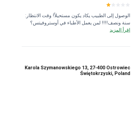
الوصول إلى الطبيب يكاد يكون مستحيلاً! وقت الانتظار:
سنة ونصف!!!! لمن يعمل الأطباء في أوستروفيتس؟
اقرأ المزيد
ليس لمن هم في حاجة إليهم. للجميع! بعد سنة ونصف،
هكذا قال مكتب التسجيل، مما يعني أنهم يسيرون جنباً
إلى جنب 🤝😡
Karola Szymanowskiego 13, 27-400 Ostrowiec
Świętokrzyski, Poland