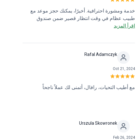
خدمة ومشورة احترافية. أخيرًا، يمكنك حجز موعد مع
طبيب عظام في وقت انتظار قصير ضمن صندوق
اقرأ المزيد
التأمين الصحي الوطني. تشخيص دقيق من الطبيب. كان
هذا مفقودًا بشدة في هذه المدينة!
Rafal Adamczyk
Oct 21, 2024
مع أطيب التحيات، رافال، أتمنى لك عملاً ناجحاً
Urszula Skowronek
Feb 26, 2024