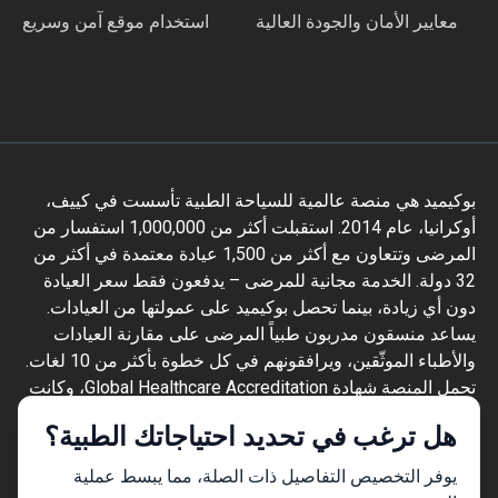
معايير الأمان والجودة العالية
استخدام موقع آمن وسريع
بوكيميد هي منصة عالمية للسياحة الطبية تأسست في كييف،
أوكرانيا، عام 2014. استقبلت أكثر من 1,000,000 استفسار من
المرضى وتتعاون مع أكثر من 1,500 عيادة معتمدة في أكثر من
32 دولة. الخدمة مجانية للمرضى – يدفعون فقط سعر العيادة
دون أي زيادة، بينما تحصل بوكيميد على عمولتها من العيادات.
يساعد منسقون مدربون طبياً المرضى على مقارنة العيادات
والأطباء الموثّقين، ويرافقونهم في كل خطوة بأكثر من 10 لغات.
تحمل المنصة شهادة Global Healthcare Accreditation، وكانت
معتمدة سابقاً من Temos (2024–2025). تقييمها 4.6 على
هل ترغب في تحديد احتياجاتك الطبية؟
Trustpilot و4.4 على Google Reviews.
المعلومات المقدمة على الموقع ليست دليلاً
يوفر التخصيص التفاصيل ذات الصلة، مما يبسط عملية
للعمل ولا ينبغي تفسيرها على أنها نصيحة طبية أو