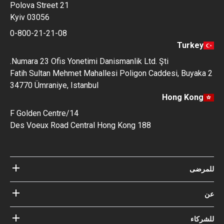
Polova Street 21
Kyiv 03056
0-800-21-21-08
Turkey
Numara 23 Ofis Yonetimi Danismanlik Ltd. Şti.
Fatih Sultan Mehmet Mahallesi Poligon Caddesi, Buyaka 2
34770 Ümraniye, Istanbul
Hong Kong
14/F Golden Centre
188 Des Voeux Road Central Hong Kong
للمرضى
مستشفيات
عن
الأطباء
عن Bookimed
مدونة
للشركاء
كيف نعمل؟
الإرشادات