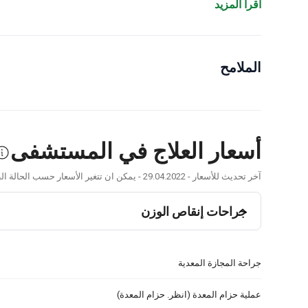
الحديثة، يمكنك أن تثق في أنك في أيدٍ أمينة. نحن نعطي الأو
اقرأ المزيد
تقنيات طفيفة التوغل والالتزام بالمعايير الدولية.
استمتع بوقت 
انضم إلى أكثر من 1000 مريض راضٍ حصلوا على أفضل خدمة في عيادتنا.
يمكننا مساعدتك في تحقيق النتائج المرجوة!
الملامح
أسعار العلاج في المستشفى
آخر تحديث للأسعار - 29.04.2022 - يمكن ان تتغير الأسعار حسب الحالة الطبية وتوصيات الطبيب.
جراحات إنقاص الوزن
جراحة المجازة المعدية
عملية حزام المعدة (انظر. حزام المعدة)