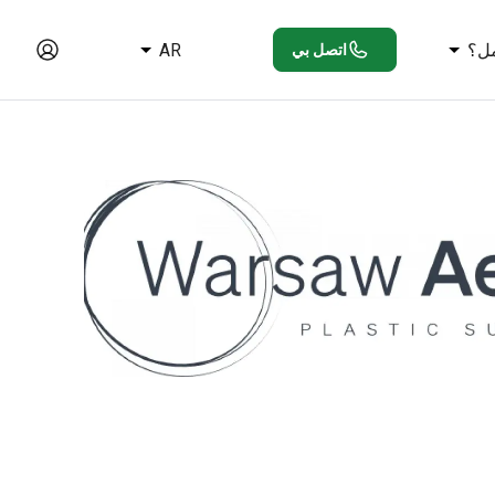
ل؟
AR
اتصل بي