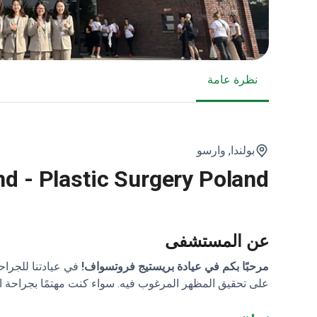
نظرة عامة
بولندا,
وارسو
d - Plastic Surgery Poland
عن المستشفى
مرحبًا بكم في عيادة بريستيج فروتسواف!
في عيادتنا للجرا
على تحقيق المظهر المرغوب فيه. سواء كنت مهتمًا بجراحة المع
فريقنا ذو الخبرة موجود لمساعدتك في كل خطوة على الطري