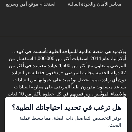
معايير الأمان والجودة العالية
استخدام موقع آمن وسريع
بوكيميد هي منصة عالمية للسياحة الطبية تأسست في كييف،
أوكرانيا، عام 2014. استقبلت أكثر من 1,000,000 استفسار من
المرضى وتتعاون مع أكثر من 1,500 عيادة معتمدة في أكثر من
32 دولة. الخدمة مجانية للمرضى – يدفعون فقط سعر العيادة
دون أي زيادة، بينما تحصل بوكيميد على عمولتها من العيادات.
يساعد منسقون مدربون طبياً المرضى على مقارنة العيادات
والأطباء الموثّقين، ويرافقونهم في كل خطوة بأكثر من 10 لغات.
تحمل المنصة شهادة Global Healthcare Accreditation، وكانت
هل ترغب في تحديد احتياجاتك الطبية؟
معتمدة سابقاً من Temos (2024–2025). تقييمها 4.6 على
Trustpilot و4.4 على Google Reviews.
يوفر التخصيص التفاصيل ذات الصلة، مما يبسط عملية
المعلومات المقدمة على الموقع ليست دليلاً
البحث.
للعمل ولا ينبغي تفسيرها على أنها نصيحة طبية أو