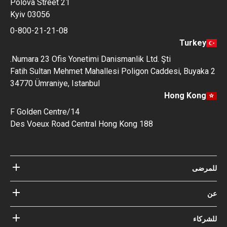
Polova Street 21
Kyiv 03056
0-800-21-21-08
Turkey
Numara 23 Ofis Yonetimi Danismanlik Ltd. Şti.
Fatih Sultan Mehmet Mahallesi Poligon Caddesi, Buyaka 2
34770 Ümraniye, Istanbul
Hong Kong
14/F Golden Centre
188 Des Voeux Road Central Hong Kong
للمرضى
مستشفيات
عن
الأطباء
عن Bookimed
مدونة
للشركاء
كيف نعمل؟
الإرشادات