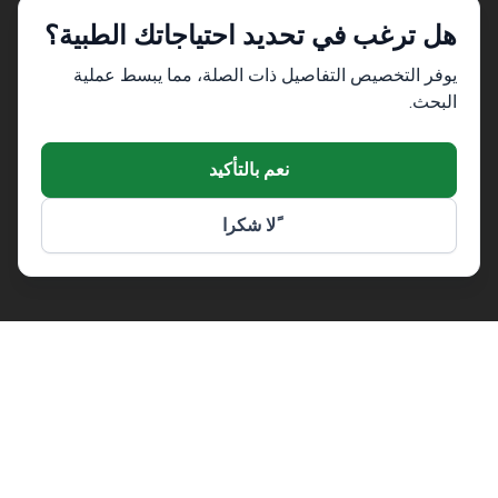
هل ترغب في تحديد احتياجاتك الطبية؟
أفضل شركة طبية ناشئة في
تجربة ممتازة للمرضى وجودة
يوفر التخصيص التفاصيل ذات الصلة، مما يبسط عملية
أوروبا
الخدمة
البحث.
نعم بالتأكيد
ًلا شكرا
معايير الأمان والجودة العالية
استخدام موقع آمن وسريع
بوكيميد هي منصة عالمية للسياحة الطبية تأسست في كييف،
أوكرانيا، عام 2014. استقبلت أكثر من 1,000,000 استفسار من
المرضى وتتعاون مع أكثر من 1,500 عيادة معتمدة في أكثر من
32 دولة. الخدمة مجانية للمرضى – يدفعون فقط سعر العيادة