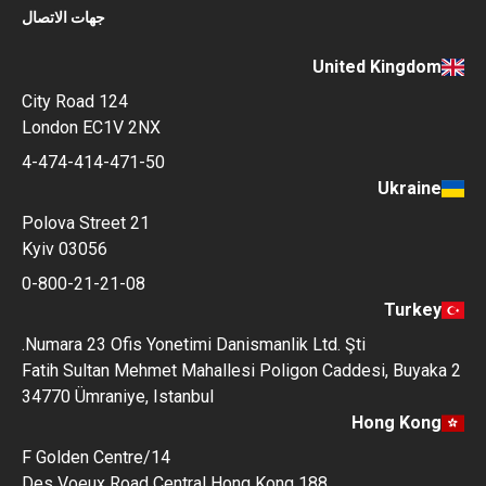
جهات الاتصال
United Kingdom
124 City Road
London EC1V 2NX
4-474-414-471-50
Ukraine
Polova Street 21
Kyiv 03056
0-800-21-21-08
Turkey
Numara 23 Ofis Yonetimi Danismanlik Ltd. Şti.
Fatih Sultan Mehmet Mahallesi Poligon Caddesi, Buyaka 2
34770 Ümraniye, Istanbul
Hong Kong
14/F Golden Centre
188 Des Voeux Road Central Hong Kong