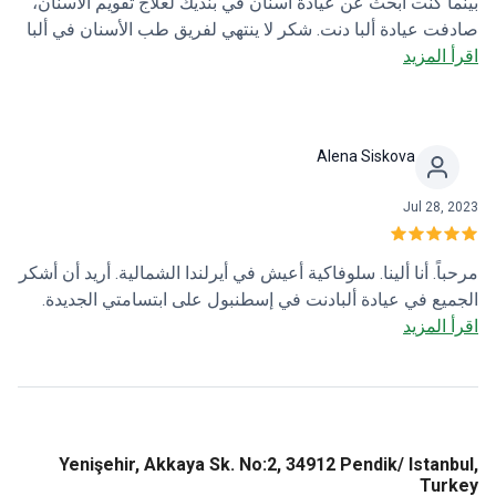
بينما كنت أبحث عن عيادة أسنان في بنديك لعلاج تقويم الأسنان،
صادفت عيادة ألبا دنت. شكر لا ينتهي لفريق طب الأسنان في ألبا
اقرأ المزيد
دنت بنديك الذين دعموني طوال فترة علاج تقويم الأسنان وأزالوا
كل شكوكِي. 🙏🏻
Alena Siskova
Jul 28, 2023
مرحباً. أنا ألينا. سلوفاكية أعيش في أيرلندا الشمالية. أريد أن أشكر
الجميع في عيادة ألبادنت في إسطنبول على ابتسامتي الجديدة.
اقرأ المزيد
لقد أجريت زراعة أسنان، وتعويض للعظام المفقودة، واستبدال
لجميع الأسنان. كنت خائفة من إجراء علاج أسناني في تركيا. عيادة
ألبادنت في يني شهير بنديك، إسطنبول أسعدتني. الآن ليس لدي
أي مشاكل وأنا سعيدة لأنني اتخذت هذا القرار. أوصي بشدة بهذه
العيادة. أنا سعيدة. وأيضاً أشكر الموظفين على الأصدقاء الجدد
الذين تعرفت عليهم في هذه العيادة. الجميع ودودون للغاية. قضينا
Yenişehir, Akkaya Sk. No:2, 34912 Pendik/ Istanbul,
Turkey
لحظات جميلة معاً وأعتقد أننا سنبقى على تواصل. شكراً جزيلاً.