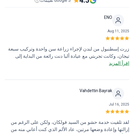
4.5
5 Google تقييمات
ENO
Aug 11, 2025
زرت إسطنبول من لندن لإجراء زراعة سن واحدة وتركيب سبعة
تيجان، وكانت تجربتي مع عيادة ألبا دنت رائعة من البداية إلى
اقرأ المزيد
النهاية. منذ لحظة وصولي، اعتنوا بي بشكل كبير، حيث استقبلوني
من المطار ووفروا لي إقامة مريحة بالقرب من العيادة. كان
الوصول إلى العيادة سهلاً، وكانوا دائماً سريعين في الإجابة على
أسئلتي. أود أن أشكر بشكل خاص الدكتور فولكان، الذي اعتنى
Vahdettin Bayrak
بأسناني وأعادها إلى مظهرها الأصلي الجمالي. كان الفريق بأكمله،
من موظفي الاستقبال إلى الممرضات، لطيفاً ومهنياً ومهتماً. لقد
Jul 16, 2025
حظيت حقاً بتجربة ممتعة ولا يمكنني أن أوصي بعيادة ألبا دنت بما
فيه الكفاية. إنجين
لقد تلقيت خدمة حشو من السيد فولكان، ولكن على الرغم من
إزالتها وإعادة وضعها مرتين، عاد الألم الذي كنت أعاني منه من