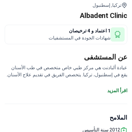
تركيا,
إسطنبول
Albadent Clinic
1 اعتماد و 4 ترخيصان
شهادات الجودة في المستشفيات
عن المستشفى
عيادة ألبادنت هي مركز طبي خاص متخصص في طب الأسنان
يقع في إسطنبول، تركيا. يتخصص الفريق في تقديم علاج الأسنان.
تقدم عيادة ألبادنت خدماتها للبالغين فقط. كل عام، يختار 2000
مريض عيادة ألبادنت للحصول على الرعاية الطبية. يزور العيادة
اقرأ المزيد
في أغلب الأحيان المرضى من أوروبا، والكومنولث، والبلقان،
والولايات المتحدة الأمريكية، وكندا، وأستراليا.
الملامح
2012 سنة التأسيس