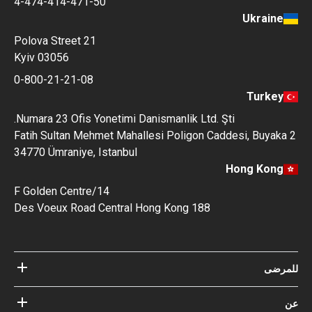
4-474-414-471-50
Ukraine
Polova Street 21
Kyiv 03056
0-800-21-21-08
Turkey
Numara 23 Ofis Yonetimi Danismanlik Ltd. Şti.
Fatih Sultan Mehmet Mahallesi Poligon Caddesi, Buyaka 2
34770 Ümraniye, Istanbul
Hong Kong
14/F Golden Centre
188 Des Voeux Road Central Hong Kong
للمرضى
مستشفيات
عن
الأطباء