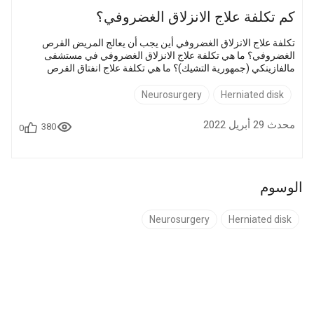
كم تكلفة علاج الانزلاق الغضروفي؟
تكلفة علاج الانزلاق الغضروفي أين يجب أن يعالج المريض القرص
الغضروفي؟ ما هي تكلفة علاج الانزلاق الغضروفي في مستشفى
مالفازينكي (جمهورية التشيك)؟ ما هي تكلفة علاج انفتاق القرص
الفقري في مستشفى جامعة ميديبول (تركيا)؟ ما هي تكلفة علاج انزلاق
غضروفي في عيادة كانغ دونغ (كوريا)؟ كم يكلف علاج الانزلاق
Neurosurgery
Herniated disk
الغضروفي في مستشفى أسوتا (إسرائيل)؟ ما هو سعر علاج فتق
القرص الفقري في عيادة جامعة ريختس دير إيزار (ألمانيا)؟ ما هي
محدث 29 أبريل 2022
380
0
تكلفة علاج القرص الغضروفي في المركز الطبي بجامعة برينستون
(الولايات المتحدة الأمريكية)؟ ال...
الوسوم
Neurosurgery
Herniated disk