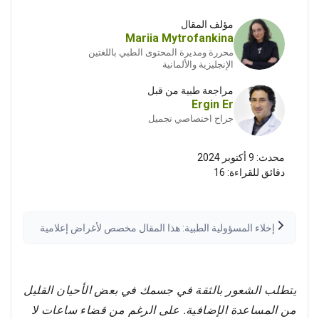
مؤلف المقال
Mariia Mytrofankina
محررة ومديرة المحتوى الطبي باللغتين
الإنجليزية والألمانية
مراجعة طبية من قبل
Ergin Er
جراح اختصاصي تجميل
محدث:
9 أكتوبر 2024
دقائق للقراءة:
16
إخلاء المسؤولية الطبية: هذا المقال مخصص لأغراض إعلامية
فقط وليس استشارة طبية. يُرجى دائماً استشارة مقدم رعاية
صحية مؤهل قبل اتخاذ أي قرارات طبية. قد تختلف النتائج.
اقرأ إخلاء المسؤولية الكامل
يتطلب الشعور بالثقة في جسمك في بعض الأحيان القليل
من المساعدة الإضافية. على الرغم من قضاء ساعات لا