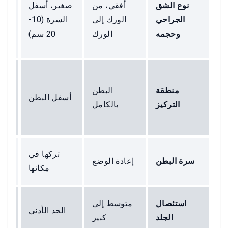
نوع الشق
أفقي، من
صغير، أسفل
ع
الجراحي
الورك إلى
السرة (10-
وحجمه
الورك
20 سم)
منطقة
البطن
أسفل البطن
التركيز
بالكامل
تركها في
سرة البطن
إعادة الوضع
مكانها
استئصال
متوسط إلى
الحد الأدنى
واس
الجلد
كبير