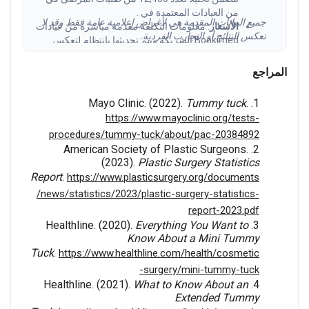
من العيادات المعتمدة في .
جميع البيانات المقدمة هي لأغراض إعلامية عامة فقط وقد لا
الأسعار
: معلومات التكلفة مقدمة مباشرة من عيادات
تعكس النتائج أو التجارب الفردية.
Bookimed الشريكة ويتم تحديثها بانتظام لتعكس
ظروف السوق الحالية لعام 2026. قد تختلف النفقات
الفعلية حسب تعقيد الحالة وخبرة الجراح وموقع
المراجع
العيادة.
البيانات السريرية
: يتم جمع نتائج العلاج وأرقام رضا
Mayo Clinic. (2022).
Tummy tuck
.
المرضى من قاعدة بيانات العيادات المعتمدة على
https://www.mayoclinic.org/tests-
Bookimed وبدعم من بيانات مصادر طبية محكمة
procedures/tummy-tuck/about/pac-20384892
مثل PubMed وThe Lancet وJAMA وNEJM
American Society of Plastic Surgeons.
(2023–2026).
(2023).
Plastic Surgery Statistics
Report
.
https://www.plasticsurgery.org/documents
/news/statistics/2023/plastic-surgery-statistics-
report-2023.pdf
Healthline. (2020).
Everything You Want to
Know About a Mini Tummy
Tuck
.
https://www.healthline.com/health/cosmetic
-surgery/mini-tummy-tuck
Healthline. (2021).
What to Know About an
Extended Tummy