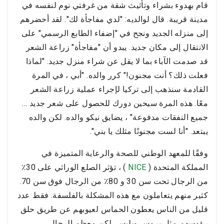
قام بهدوء بشراء وتأثيث شقة من غرفتي نوم لنفسه في
مدينة قريبة. قال لوالديه: "لدي مفاجأة لك". لقد أحضرهم
إلى منزله الجديد ونجح في "إضفاء الطابع الرسمي" على
الانتقال إلى مكان جديد. يبدو أن "مفاجأة" زراعة الشعر
قد صدمت الآباء بما لا يقل عن شراء منزل جديد. "لماذا
فعلت ذلك؟ أنت مجنون!" كرر والده. "أبي ، في المرة
القادمة سنذهب إلى تركيا لإجراء عملية زراعة الشعر
معًا. هذه المرة سيحين دورك للحصول على شعر جديد ...
جميع النفقات مدفوعة" ، يضايق نيكو والده. لكن والده
يبتعد. "أنا لست مجنونًا مثلك يا بني".
وفقًا للمعهد الوطني للصحة والرعاية المتميزة في
المملكة المتحدة (
NICE
) ، تؤثر الصلع الوراثي على 30٪
من الرجال تحت سن 30 و 80٪ من الرجال فوق سن 70.
كثير منهم يتعاملون مع هذه المشكلة بالفلسفة. فقط عدد
قليل من الناس يعطون الحماس لعيوبهم عن طريق حلق
رؤوسهم مثل بروس ويليس. لكن معظم الرجال