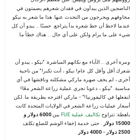
الناضجين الذين يبدأون في فقدان شعرهم يصمتون في
مخاوفهم ويحرجون من التحدث عنها. هذا ما شعر به نيكو
عندما لاحظ أن خط شعره بدأ يتراجع. حسنًا ... يبدو أن كل
شيء على ما يرام ولكن على أي حال ... هناك خطأ ما.
ومرة أخرى ... الآباء مع نكاتهم المباشرة: "نيكو ، يبدو أن
شعرك أقل وأقل كل عام! نيكو ، أنت تكبر!" من ناحية
أخرى ، لم يخف صهره ماركي مشكلته وناقشها في أي
مناسبة. "نيكو ، دعونا نجري عملية زراعة الشعر معًا!
لنفعلها في كاليفورنيا!" - ماركي اقترحه بطريقة ما. لكن
أسعار عمليات زراعة الشعر في الولايات المتحدة كانت
باهظة: تتراوح
تكاليف عملية FUE
بين
6000 دولار و
15000 دولار
. حتى خدمة إخفاء الوشم للصلع تكلف
2500 دولار - 4000 دولار
.