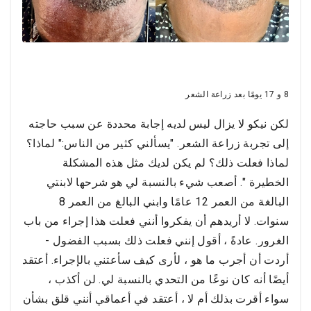
8 و 17 يومًا بعد زراعة الشعر
لكن نيكو لا يزال ليس لديه إجابة محددة عن سبب حاجته
إلى تجربة زراعة الشعر. "يسألني كثير من الناس:" لماذا؟
لماذا فعلت ذلك؟ لم يكن لديك مثل هذه المشكلة
الخطيرة ". أصعب شيء بالنسبة لي هو شرحها لابنتي
البالغة من العمر 12 عامًا وابني البالغ من العمر 8
سنوات. لا أريدهم أن يفكروا أنني فعلت هذا إجراء من باب
الغرور. عادةً ، أقول إنني فعلت ذلك بسبب الفضول -
أردت أن أجرب ما هو ، لأرى كيف سأعتني بالإجراء. أعتقد
أيضًا أنه كان نوعًا من التحدي بالنسبة لي. لن أكذب ،
سواء أقرت بذلك أم لا ، أعتقد في أعماقي أنني قلق بشأن