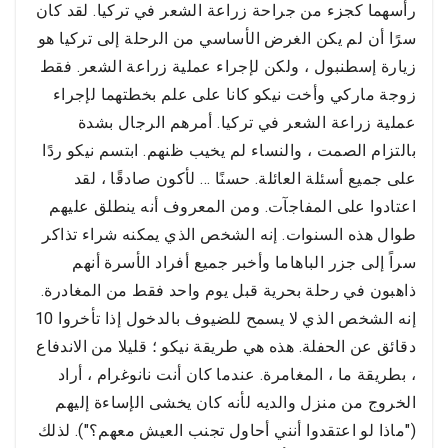
رأسهما كجزء من جراحة زراعة الشعر في تركيا. لقد كان
سرًا أن لم يكن الغرض الأساسي من الرحلة إلى تركيا هو
زيارة إسطنبول ، ولكن لإجراء عملية زراعة الشعر. فقط
زوجة ماركي وأخت نيكو كانا على علم بخطتهما لإجراء
عملية زراعة الشعر في تركيا. أمرهم الرجال بشدة
بالتزام الصمت ، والنساء لم يخيب ظنهم. ابتسم نيكو ردًا
على جميع أسئلة العائلة. حسنًا ... لأكون صادقًا ، لقد
اعتادوا على المفاجآت. ومن المعروف أنه ينطلق عليهم
طوال هذه السنوات. إنه الشخص الذي يمكنه شراء تذاكر
سراً إلى جزر الباهاما وأخبر جميع أفراد الأسرة أنهم
ذاهبون في رحلة بحرية قبل يوم واحد فقط من المغادرة.
إنه الشخص الذي لا يسمح للضيوف بالدخول إذا تأخروا 10
دقائق عن الحفلة. هذه هي طريقة نيكو ؛ قليلا من الاندفاع
، بطريقة ما ، المغامرة. عندما كان أنت نانوغرام ، أراد
الخروج من منزل والديه لأنه كان يخشى الإساءة إليهم
("ماذا لو اعتقدوا أنني أحاول تجنب العيش معهم؟"). لذلك