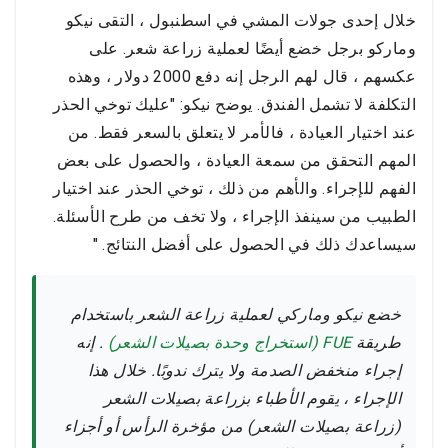
خلال إحدى جولات المشي في اسطنبول ، التقى نيكو
وماركو برجل خضع أيضًا لعملية زراعة شعر. على
عكسهم ، قال لهم الرجل إنه دفع 2000 دولار ، وهذه
التكلفة لا تشمل الفندق. يوضح نيكو: "عليك توخي الحذر
عند اختيار العيادة ، فالأمر لا يتعلق بالسعر فقط. من
المهم التحقق من سمعة العيادة ، والحصول على بعض
الفهم للإجراء. والأهم من ذلك ، توخي الحذر عند اختيار
الطبيب من سينفذ الإجراء ، ولا تخف من طرح الأسئلة.
سيساعدك ذلك في الحصول على أفضل النتائج. "
خضع نيكو وماركي لعملية زراعة الشعر باستخدام
طريقة
FUE (استخراج وحدة بصيلات الشعر)
. إنه
إجراء منخفض الصدمة ولا يترك ندوبًا. خلال هذا
الإجراء ، يقوم الأطباء بزراعة بصيلات الشعر
(زراعة بصيلات الشعر) من مؤخرة الرأس أو أجزاء