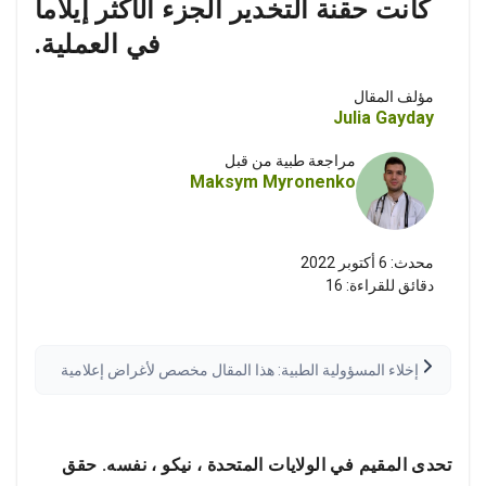
كانت حقنة التخدير الجزء الأكثر إيلاما
في العملية.
مؤلف المقال
Julia Gayday
مراجعة طبية من قبل
Maksym Myronenko
محدث:
6 أكتوبر 2022
دقائق للقراءة:
16
إخلاء المسؤولية الطبية: هذا المقال مخصص لأغراض إعلامية
فقط وليس استشارة طبية. يُرجى دائماً استشارة مقدم رعاية
صحية مؤهل قبل اتخاذ أي قرارات طبية. قد تختلف النتائج.
اقرأ إخلاء المسؤولية الكامل
تحدى المقيم في الولايات المتحدة ، نيكو ، نفسه. حقق