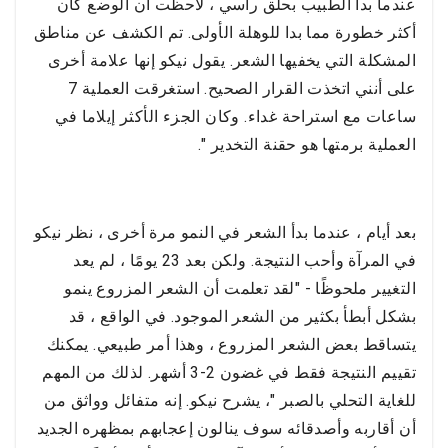
عندما بدأ الطبيب بحلق رأسي ، لاحظت أن الوضع كان
أكثر خطورة مما بدا للوهلة الأولى. تم الكشف عن مناطق
المشكلة التي يخفيها الشعر. يقول نيكو إنها علامة أخرى
على أنني اتخذت القرار الصحيح. استغرقت العملية 7
ساعات مع استراحة غداء. وكان الجزء الأكثر إيلاما في
العملية برمتها هو حقنة التخدير ".
بعد أيام ، عندما بدأ الشعر في النمو مرة أخرى ، نظر نيكو
في المرآة وأحب النتيجة. ولكن بعد 23 يومًا ، لم يعد
التغيير ملحوظًا - "لقد تعلمت أن الشعر المزروع ينمو
بشكل أبطأ بكثير من الشعر الموجود. في الواقع ، قد
يتساقط بعض الشعر المزروع ، وهذا أمر طبيعي. يمكنك
تقييم النتيجة فقط في غضون 2-3 أشهر. لذلك من المهم
للغاية التحلي بالصبر "، يشرح نيكو. إنه متفائل وواثق من
أن أقاربه وأصدقائه سوف ينالون إعجابهم بمظهره الجديد