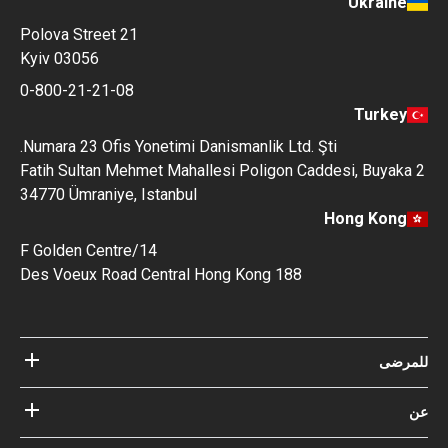
Ukraine
Polova Street 21
Kyiv 03056
0-800-21-21-08
Turkey
Numara 23 Ofis Yonetimi Danismanlik Ltd. Şti.
Fatih Sultan Mehmet Mahallesi Poligon Caddesi, Buyaka 2
34770 Ümraniye, Istanbul
Hong Kong
14/F Golden Centre
188 Des Voeux Road Central Hong Kong
للمرضى
مستشفيات
عن
الأطباء
عن Bookimed
مدونة