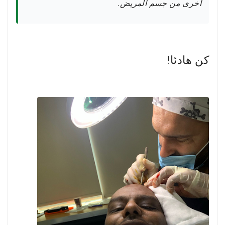
أخرى من جسم المريض.
كن هادئا!