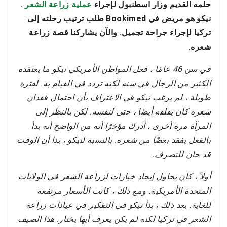
حلمه القديم وزار اسطنبول لإجراء
عملية زراعة الشعر
.
نيكو هو مريض في Bookimed طلب ترتيب رحلته إلى
تركيا لإجراء جراحة تجميل. والآن يشاركنا قصة زراعة
شعره.
في سن 46 عامًا ، فعل المواطن الأمريكي نيكو ما يعتقده
الكثير من الرجال في سنه لكنه تردد في القيام به. لفترة
طويلة ، لم يرغب نيكو في الاعتراف بأن احتمال فقدان
شعره كان يقلقه أيضًا ، حتى لنفسه. لكن بالنظر إلى
المرآة مرة أخرى ، أدرك مؤخرًا أنه من الواضح أنه بدأ
بالفعل يفقد بعضًا من شعره. بالنسبة لنيكو ، بدا أن الوقت
قد حان للتصرف.
أولاً ، كان يحاول إيجاد خيارات لزراعة الشعر في الولايات
المتحدة الأمريكية. ومع ذلك ، كانت الأسعار مرتفعة
للغاية. بعد ذلك ، بدأ نيكو في التفكير في عيادات زراعة
الشعر في تركيا لكنه لم يكن يعرف أيها يختار. هذا الصيف