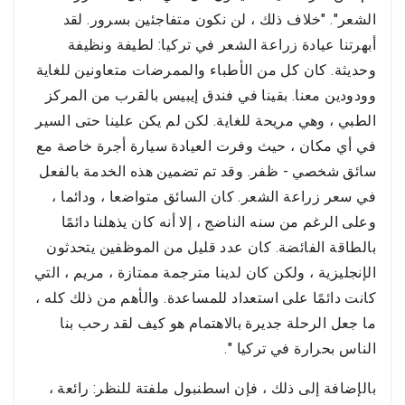
لطيفًا للغاية وساعد مع كل ما عندي من اختبارات النقل
الشعر". "خلاف ذلك ، لن نكون متفاجئين بسرور. لقد
واختبار فيروس كورونا ، يجب أن أعود إلى الولايات
أبهرتنا عيادة زراعة الشعر في تركيا: لطيفة ونظيفة
المتحدة.
وحديثة. كان كل من الأطباء والممرضات متعاونين للغاية
وودودين معنا. بقينا في فندق إيبيس بالقرب من المركز
الطبي ، وهي مريحة للغاية. لكن لم يكن علينا حتى السير
في أي مكان ، حيث وفرت العيادة سيارة أجرة خاصة مع
سائق شخصي - ظفر. وقد تم تضمين هذه الخدمة بالفعل
في سعر زراعة الشعر. كان السائق متواضعا ، ودائما ،
وعلى الرغم من سنه الناضج ، إلا أنه كان يذهلنا دائمًا
بالطاقة الفائضة. كان عدد قليل من الموظفين يتحدثون
الإنجليزية ، ولكن كان لدينا مترجمة ممتازة ، مريم ، التي
كانت دائمًا على استعداد للمساعدة. والأهم من ذلك كله ،
ما جعل الرحلة جديرة بالاهتمام هو كيف لقد رحب بنا
الناس بحرارة في تركيا ".
بالإضافة إلى ذلك ، فإن اسطنبول ملفتة للنظر: رائعة ،