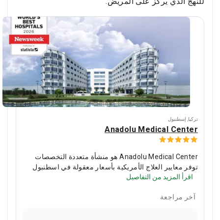
للنهج الذي يركز على المريض.
تركيا
,
إسطنبول
Anadolu Medical Center
Anadolu Medical Center هو منشأة متعددة التخصصات
توفر معايير العلاج الأمريكية بأسعار معقولة في اسطنبول
اقرأ المزيد من التفاصيل
(تركيا). Anadolu تابعة لمستشفى Johns Hopkins ، أحد
أفضل المرافق الطبية في الولايات المتحدة.
تعد الأورام ،
آخر مراجعة
وعلم الأورام ، والفحص ، وصحة المرأة ، وأمراض القلب من
التخصصات الرائدة في مستشفى الأناضول.
يعد المركز
الطبي من بين أفضل 10 مستشفيات في العالم وفقًا لـ