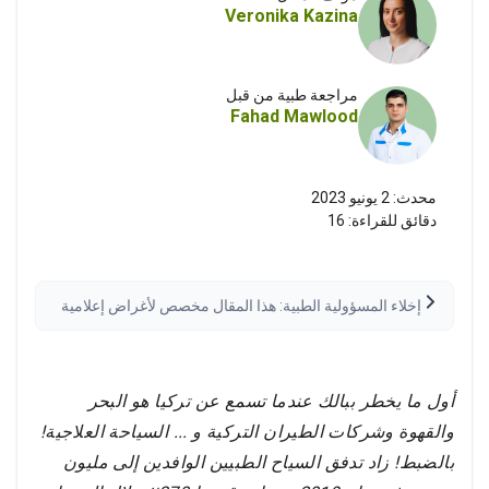
Veronika Kazina
مراجعة طبية من قبل
Fahad Mawlood
محدث:
2 يونيو 2023
دقائق للقراءة:
16
إخلاء المسؤولية الطبية: هذا المقال مخصص لأغراض إعلامية
فقط وليس استشارة طبية. يُرجى دائماً استشارة مقدم رعاية
صحية مؤهل قبل اتخاذ أي قرارات طبية. قد تختلف النتائج.
اقرأ إخلاء المسؤولية الكامل
أول ما يخطر ببالك عندما تسمع عن تركيا هو البحر
والقهوة وشركات الطيران التركية و ... السياحة العلاجية!
بالضبط! زاد تدفق السياح الطبيين الوافدين إلى مليون