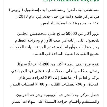
مستشفى ليف أنقرة ومستشفى ليف إسطنبول (أولوس)
هي مراكز طبية ذكية من جيل جديد. في عام 2018 ،
احتفلت مجموعة Liv بعيدها الخامس.
يزور أكثر من 50000 سائح طبي متخصصين محليين
للحصول على رعاية في طب الأورام وجراحة العظام
وجراحة القلب وأورام الدم. تقدم المستشفيات العلاجات
بجميع التقنيات الطبية المتاحة في العالم.
تقدم فرق ليف الطبية أكثر من
13،200
تدخلًا سنويًا.
وتمثل بعضًا من أعلى معدلات البقاء على قيد الحياة في
تركيا والعالم: أي
ما يصل إلى 94٪
لجراحة سرطان
المعدة ،
و 96٪
لعمليات القلب ،
و 100٪
لعمليات الصدر.
حصل مركز ليف للجراحة الروبوتية وجراحة القولون
والمستقيم وأقسام جراحة السمنة على شهادات التميز.