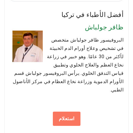
مهتماً وشعرت بالراحة معه. لم أتمكن بعد من رؤية النتائج
لأنني متورمة جداً. من المحبط أنه لا يمكنك مشاركة
أفضل الأطباء في تركيا
النتائج معًا. سيكون لدي فكرة في غضون أشهر قليلة عن
جراحة تجميل الثدي والأنف.
ظافر جولباش
البروفيسور ظافر جولباش متخصص
في تشخيص وعلاج أورام الدم الخبيثة
لأكثر من 30 عامًا. وهو خبير في زراعة
نخاع العظم والعلاج الخلوي وتطبيق
قياس التدفق الخلوي. يرأس البروفيسور جولباش قسم
الأورام الدموية وزراعة نخاع العظام في مركز الأناضول
الطبي.
استعلام