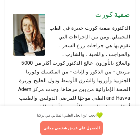
صفية كورت
الدكتورة صفية كورت خبيرة في الطب
التجميلي. ومن بين الإجراءات التي
تقوم بها هي جراحات زرع الشعر ،
والحواجب ، واللحية ، والشارب ،
والعلاج بالأوزون. عالج الدكتور كورت أكثر من 5000
مريض - من الذكور والإناث - من المكسيك وكوريا
الجنوبية وأوروبا والشرق الأوسط ودول الخليج. وزيرة
الصحة الإماراتية من بين مرضاها. وجدت مركز Adem
and Havva الطبي موجهًا للمرضى الدوليين. والطبيب
أيضًا عضو في الجمعية الأوروبية لأبحاث الشعر.
ابحث عن الحل الطبي المثالي في تركيا
استعلام
الحصول على عرض شخصي مجاني