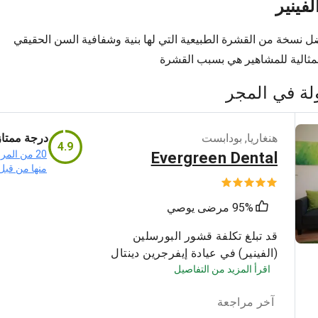
فينير
ضل نسخة من القشرة الطبيعية التي لها بنية وشفافية السن الحقيقي
المثالية للمشاهير هي بسبب القشرة
لة في المجر
هنغاريا
,
بودابست
درجة ممتاز
4.9
20 من الم
Evergreen Dental
منها من قبل
95% مرضى يوصي
قد تبلغ تكلفة قشور البورسلين
(الفينير) في عيادة إيفرجرين دينتال
اقرأ المزيد من التفاصيل
في بودابست، المجر، حوالي 420
يورو للسن الواحد. تحتل العيادة
آخر مراجعة
المرتبة الثالثة عالمياً من بين