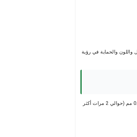
واللون والحماية في رؤية
على عكس التيجان ، لا تغطي القشرة السن بالكامل بل الجزء الأمامي منها فقط. سمكها 0.5-0.6 مم (حوالي 2 مرات أكثر