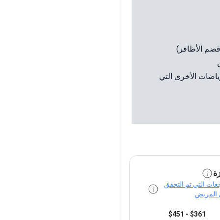
قضم الأظافر)
ياضات الأخرى التي
ة
جعات التي تم التحقق
 المريض
$361 - $451