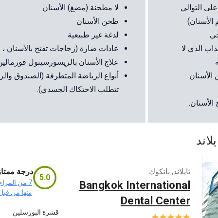
لليونسكو. وتستخدم مواد معتمدة
لى التوالي
لا مطحنة (مضغ) الأسنان
في الولايات المتحدة واليابان. كما
 الأسنان)
طحن الأسنان
توفر العيادة ضماناً لمدة عامين على
جي
لدغة غير طبيعية
القشور.
تضمن تقنية CAD/CAM
ذاب الذي لا
عادات ضارة (زجاجات تفتح بالأسنان ، 
الملاءمة الدقيقة لكل قشرة. ومع
علاج الأسنان بالريسورسينول فورمالين
العناية المناسبة، يمكن أن تدوم
 الأسنان
أنواع الرياضة المتطرفة (الصندوق والر
النتائج لأكثر من 20 عاماً. تواصل مع
إيفرجرين دينتال لمناقشة تحويل
تتطلب الاحتكاك الجسدي).
ابتسامتك.
الأسنان.
لاند
تايلاند
,
بانكوك
درجة ممتاز
5.0
7 من المرا
Bangkok International
منها من قبل
Dental Center
قشرة البورسلين