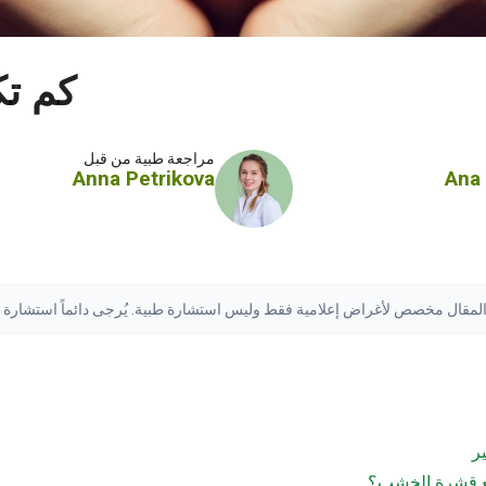
كم تك
مراجعة طبية من قبل
Anna Petrikova
Ana
ذا المقال مخصص لأغراض إعلامية فقط وليس استشارة طبية. يُرجى دائماً استشار
لف النتائج.
اقرأ إخلاء المسؤولية الكامل
ر
ع قشرة الخشب؟