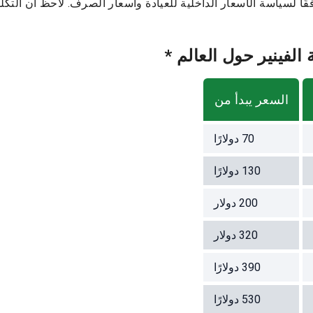
فقًا لسياسة الأسعار الداخلية للعيادة وأسعار الصرف. لاحظ أن التكلف
لفينير حول العالم *
السعر يبدأ من
70
دولارًا
130
دولارًا
200
دولار
320
دولار
390
دولارًا
530
دولارًا