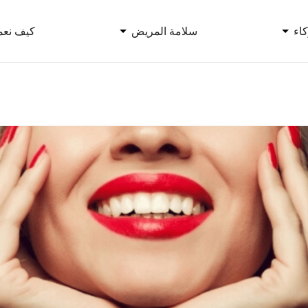
اء
سلامة المريض
كيف نعم