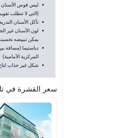
ليس قوس الأسنان ع
(التي لا تتطلب تقويم
تآكل الأسنان التدري
لون الأسنان غير الج
يمكن تبييضه تحسينه
دياستيما (مسافة بين
المركزية الأمامية)
شكل غير جذاب لتاج 
سعر القشرة في تاي