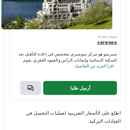
سويسرا
,
فيتزناو
cereneo
سيرينيو هو مركز سويسري متخصص في إعادة التأهيل بعد
السكتة الدماغية وإصابات الرأس والعمود الفقري. يقوم
اقرأ المزيد من التفاصيل
أخصائيو إعادة التأهيل العصبي هنا باستعادة وظائف الجهاز
العضلي الهيكلي والكلام للمرضى.
غالبًا ما يختار المرضى من
الإمارات العربية المتحدة وقطر والمملكة العربية السعودية
وألمانيا والمملكة المتحدة المركز للحصول على العلاجات.
أرسِل طلبا
اطلع على الأسعار التقريبية لعمليات التجميل في
العيادات التركية: