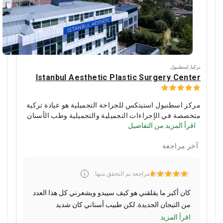
تركيا
,
إسطنبول
Istanbul Aesthetic Plastic Surgery Center
مركز اسطنبول استيتكس للجراحة التجميلية هو عيادة تركية
متخصصة في الإجراءات التجميلية والتجميلية وطب الأسنان
اقرأ المزيد من التفاصيل
وزراعة الشعر ورفع المؤخرة البرازيلية على وجه الخصوص.
تقدم العيادة أحدث الطرق مثل شفط الدهون بالفيزر و FUE و
آخر مراجعة
DHI وعلاج PRP لعلاج تساقط الشعر.
أكثر من 4000 مريض
يختارون İstanbul Aesthetics للإجراءات التجميلية. تحظى
زراعة الشعر واللحية من قبل المتخصصين المحليين بشعبية
مراجعة تم التحقق منها.
بين المرضى من المملكة المتحدة وإيطاليا وليتوانيا وإسبانيا
والأرجنتين.
كان أكبر ما يقلقني هو كيف سيبدو ويشعرني كل هذا العدد
من التيجان الجديدة. لكن طبيب أسناني كان شديد
الاهتمام. فحص عضة أسناني بدقة، وطابق لون تيجان
اقرأ المزيد