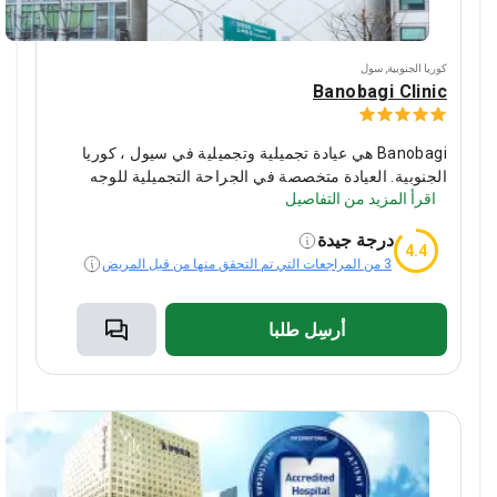
كوريا الجنوبية
,
سول
Banobagi Clinic
Banobagi هي عيادة تجميلية وتجميلية في سيول ، كوريا
الجنوبية.
العيادة متخصصة في الجراحة التجميلية للوجه
اقرأ المزيد من التفاصيل
والجسم وتجديد الخلايا الجذعية.
Banobagi هو مركز طبي
رسمي لعرض آسيوي شهير - Let Me In. المشاركون في هذا
درجة جيدة
العرض يغيرون مظهرهم في Banobagi.
يختار 2000 شخص
4.4
3 من المراجعات التي تم التحقق منها من قبل المريض
Banobagi للجراحة التجميلية كل عام.
يختار المرضى من
الولايات المتحدة الأمريكية والصين وفيتنام وتايلاند ، إلخ.
Banobagi.
أرسِل طلبا