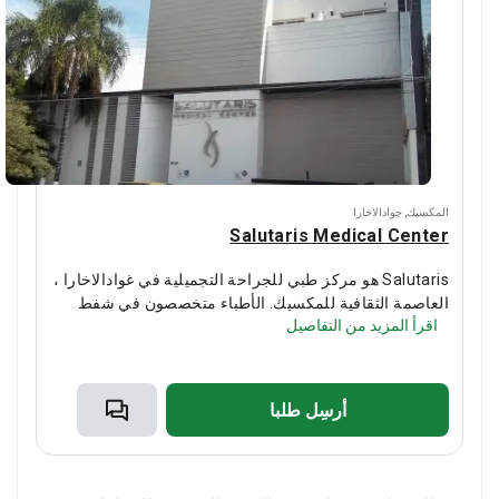
المكسيك
,
جوادالاخارا
Salutaris Medical Center
Salutaris هو مركز طبي للجراحة التجميلية في غوادالاخارا ،
العاصمة الثقافية للمكسيك.
الأطباء متخصصون في شفط
اقرأ المزيد من التفاصيل
الدهون وشد البطن وتصحيح الثدي وجراحة تجميل الوجه.
خضع 10000 مريض محلي ودولي بالفعل للجراحة التجميلية
في Salutaris.
يختار الناس من الولايات المتحدة الأمريكية
وكندا والمملكة المتحدة وإسبانيا Salutaris.
أرسِل طلبا