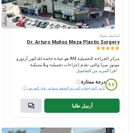
المكسيك
,
تيخوانا
Dr. Arturo Muñoz Meza Plastic Surgery
مركز الجراحة التجميلية AM هو عيادة خاصة للدكتور أرتورو
مونوز ميزا والتي تقدم إجراءات تجميلية وبلاستيكية
اقرأ المزيد من التفاصيل
وترميمية.
يختار المرضى من الولايات المتحدة الأمريكية
وكندا وأيرلندا وأستراليا المركز لإجراء تكبير الثدي وشفط
درجة ممتازة
الدهون وتجميل الأنف وترميم ما بعد الأمومة وشد البطن.
5.0
2 من المراجعات التي تم التحقق منها من قبل المريض
على مدار العشرين عامًا الماضية ، لم تحدث أي مضاعفات
خطيرة بعد العمليات الجراحية.
تشمل تكلفة كل إجراء
الإقامة ونقل المطار.
أرسِل طلبا