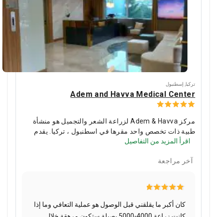
تركيا
,
إسطنبول
Adem and Havva Medical Center
مركز Adem & Havva لزراعة الشعر والتجميل هو منشأة
طبية ذات تخصص واحد مقرها في اسطنبول ، تركيا. يقدم
اقرأ المزيد من التفاصيل
فريق الخبراء المحلي علاجات الشعر (عمليات زرع ، وعلاجات
PRP والأوزون) ، والجراحة التجميلية ، والإجراءات التجميلية
آخر مراجعة
، والعناية بالأسنان. أجرى مركز Adem & Havva أكثر من
16000 عملية جراحية تجميلية. يرحب المركز بالمرضى من
45 دولة بما في ذلك المرضى من الولايات المتحدة الأمريكية
والشرق الأوسط وأوروبا.
كان أكبر ما يقلقني قبل الوصول هو عملية التعافي وما إذا
كانت زراعة 4000-5000 بصيلة ستكون مرهقة خلال