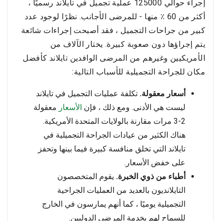
إجراء حوالي 125000 عملية تجميل في تايلاند رسميًا ،
أكثر من 60 ٪ منها - للمرضى الأجانب. نظرًا لوجود عدد
كبير من جراحات التجميل ، فقد أصبحت إجراءات شائعة
يتم إجراؤها دون صعوبة كبيرة. يختار الآلاف من
الأمريكيين وغيرهم من المرضى الوافدين تايلاند كأفضل
مكان للجراحة التجميلية للأسباب التالية:
أسعار معقولة.
تكلفة عمليات التجميل في تايلاند
ليست هي الأدنى. ومع ذلك ، فإن
الأسعار
معقولة
2-3 مرات مقارنة بالولايات المتحدة الأمريكية.
هناك الكثير من عيادات الجراحة التجميلية في
تايلاند التي تخلق منافسة كبيرة فيما بينها وتحفز
على خفض الأسعار.
أطباء من ذوي الخبرة.
يقوم المتخصصون
التايلانديون بالعديد من العمليات الجراحية
التجميلية يوميًا ، كما أنهم يمارسون في الخارج
للسماح لهم بخدمة المرضى الدوليين.