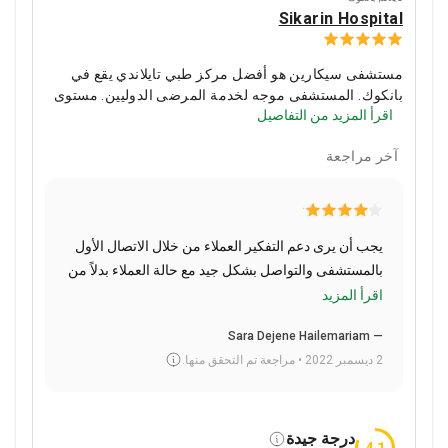
Sikarin Hospital
مستشفى سيكارين هو أفضل مركز طبي تايلاندي يقع في
بانكوك. المستشفى موجه لخدمة المرضى الدوليين. مستوى
اقرأ المزيد من التفاصيل
الخدمة من الأفضل في العاصمة.
الجراحة التجميلية وجراحة
العظام وأمراض الجهاز الهضمي وجراحة القلب هي
آخر مراجعة
تخصصات سيكارين الرئيسية.
يأتي المرضى من أستراليا
ونيوزيلندا والشرق الأوسط وآسيا إلى هنا لتلقي العلاج.
يجب أن يرى دعم التفكير العملاء من خلال الاتصال الأول
بالمستشفى والتواصل بشكل جيد مع حالة العملاء بدلاً من
المرضى الذين يحاولون شرح سبب وجودهم هناك
اقرأ المزيد
للموظفين غير الناطقين باللغة الإنجليزية.
— Sara Dejene Hailemariam
2 ديسمبر 2022 • مراجعة تم التحقق منها.
درجة جيدة