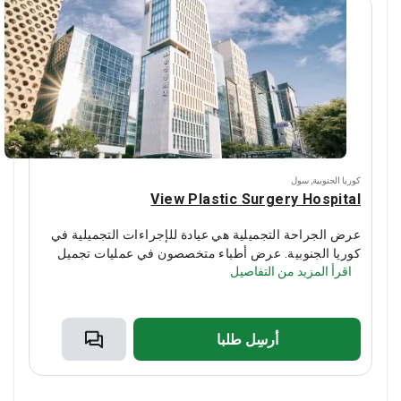
كوريا الجنوبية
,
سول
View Plastic Surgery Hospital
عرض الجراحة التجميلية هي عيادة للإجراءات التجميلية في
كوريا الجنوبية.
عرض أطباء متخصصون في عمليات تجميل
اقرأ المزيد من التفاصيل
الوجه والأنف والعينين والثدي والبطن وعمليات التجميل.
الجراحة المشتركة هي التخصص الرئيسي للعيادة. خلال تدخل
واحد ، يمكن للجراحين إجراء 4-5 إجراءات لتغيير مظهر
المريض.
يحقق الأطباء ملامح مثالية للوجه والجسم بفضل
أرسِل طلبا
النمذجة ثلاثية الأبعاد. يمكنك مشاهدة نتائج عمليات التجميل
التي تم إجراؤها في View أدناه.