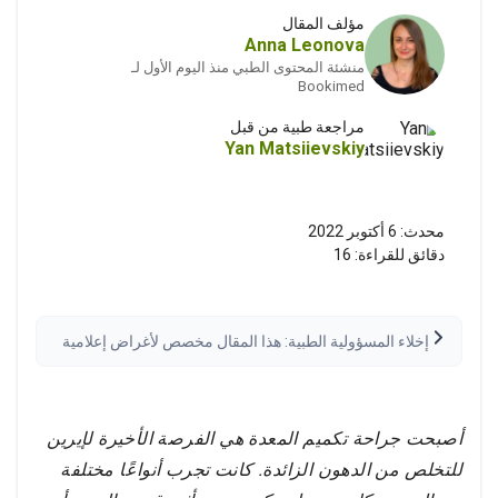
مؤلف المقال
Anna Leonova
منشئة المحتوى الطبي منذ اليوم الأول لـ
Bookimed
مراجعة طبية من قبل
Yan Matsiievskiy
محدث:
6 أكتوبر 2022
دقائق للقراءة:
16
إخلاء المسؤولية الطبية: هذا المقال مخصص لأغراض إعلامية
فقط وليس استشارة طبية. يُرجى دائماً استشارة مقدم رعاية
صحية مؤهل قبل اتخاذ أي قرارات طبية. قد تختلف النتائج.
اقرأ إخلاء المسؤولية الكامل
أصبحت جراحة تكميم المعدة هي الفرصة الأخيرة لإيرين
للتخلص من الدهون الزائدة. كانت تجرب أنواعًا مختلفة