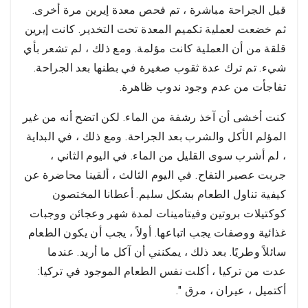
قبل الجراحة مباشرة ، تم فحص معدة إيرين مرة أخرى.
ثم خضعت لعملية تكميم المعدة تحت التخدير. كانت إيرين
قلقة من أن العملية كانت مؤلمة. ومع ذلك ، لم تشعر بأي
شيء. تم ترك عدة ثقوب صغيرة في بطنها بعد الجراحة.
تفاجأت من عدم وجود ندوب ظاهرة.
كنت أخشى أن آخذ رشفة من الماء. لكن اتضح أنه من غير
المؤلم الأكل والشرب بعد الجراحة. ومع ذلك ، في البداية
، لم أشرب سوى القليل من الماء. في اليوم الثاني ،
جربت عصير التفاح. في اليوم الثالث ، ألقينا محاضرة عن
كيفية تناول الطعام بشكل سليم. أعطانا المختصون
كوكتيلات بروتين وفيتامينات لمدة شهر وعجائن ووجبات
غذائية ووصفات يجب اتباعها. أولاً ، يجب أن يكون الطعام
سائلاً وطريًا. بعد ذلك ، يمكنني أن آكل ما أريد. عندما
عدت من تركيا ، أكلت نفس الطعام الموجود في تركيا:
أكتميل ، عيران ، مرق ".