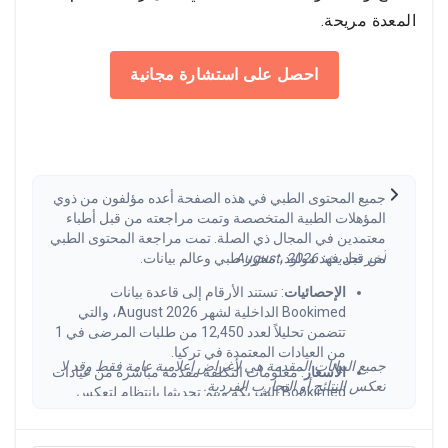
المعدة مريحة.
احصل على استشارة مجانية
جميع المحتوى الطبي في هذه الصفحة أعده مؤلفون من ذوي
المؤهلات الطبية المتخصصة وتمت مراجعته من قبل أطباء
معتمدين في المجال ذي الصلة. تمت مراجعة المحتوى الطبي
آخر تحديث: August, 2026.
من قبل فهد مولود، محرر طبي وعالم بيانات.
الإحصائيات
: تستند الأرقام إلى قاعدة بيانات
Bookimed الداخلية لشهر August 2026، والتي
تتضمن تحليلاً لعدد 12,450 من طلبات المرضى في 1
من العيادات المعتمدة في تركيا.
جميع البيانات المقدمة هي لأغراض إعلامية عامة فقط وقد لا
الأسعار
: معلومات التكلفة مقدمة مباشرة من عيادات
تعكس النتائج أو التجارب الفردية.
Bookimed الشريكة ويتم تحديثها بانتظام لتعكس
ظروف السوق الحالية لعام 2026. قد تختلف النفقات
الفعلية حسب تعقيد الحالة وخبرة الجراح وموقع