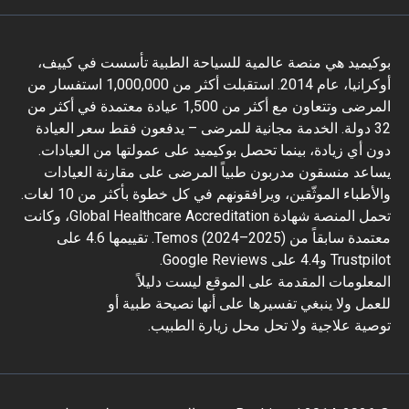
بوكيميد هي منصة عالمية للسياحة الطبية تأسست في كييف،
أوكرانيا، عام 2014. استقبلت أكثر من 1,000,000 استفسار من
المرضى وتتعاون مع أكثر من 1,500 عيادة معتمدة في أكثر من
32 دولة. الخدمة مجانية للمرضى – يدفعون فقط سعر العيادة
دون أي زيادة، بينما تحصل بوكيميد على عمولتها من العيادات.
يساعد منسقون مدربون طبياً المرضى على مقارنة العيادات
والأطباء الموثّقين، ويرافقونهم في كل خطوة بأكثر من 10 لغات.
تحمل المنصة شهادة Global Healthcare Accreditation، وكانت
معتمدة سابقاً من Temos (2024–2025). تقييمها 4.6 على
Trustpilot و4.4 على Google Reviews.
المعلومات المقدمة على الموقع ليست دليلاً
للعمل ولا ينبغي تفسيرها على أنها نصيحة طبية أو
توصية علاجية ولا تحل محل زيارة الطبيب.