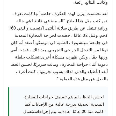
وكانت النتائج رائعة.
لقد تحمست إيرين لهذه الفكرة ، خاصة أنها كانت تعرف
عن كثب مثل هذا العلاج. "السمنة في عائلتنا هي حالة
وراثية تنتقل عن طريق سلالة الأنثى. اكتسبت والدتي 160
كجم. وقبل 32 عامًا ، خضعت لجراحة المجازة المعدية
في جامعة سيتشينوف الطبية في موسكو. أعتقد أنه كان
نوعًا من التدخل الجراحي التجريبي. بعد ذلك ، فقدت أمي
وزنها حقًا ، ولكن ظهرت مشكلة أخرى: تشكلت جلطة
دموية أثناء جراحة المجازة ، وماتت سريريًا. لحسن الحظ
أنقذ الأطباء والدتي. لذلك بسبب تجربتها ، كنت أعرف
بالفعل عن مثل هذه العملية ".
لحسن الحظ ، لم يتم تصنيف جراحات المجازة
المعدية الحديثة بدرجة عالية من الإصابات كما
كانت منذ 30 عامًا. عادة ما يتم إجراء استئصال