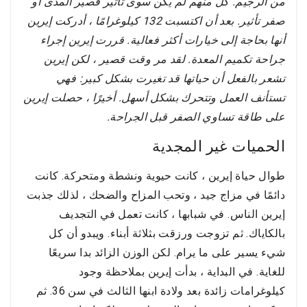
من الرجيم. كل منهم لم يكن سوى تأثير قصير المدى أو
صفر تأثير. بعد أن اكتسبت 132 كيلوغرامًا ، أدركت إيرين
أنها بحاجة إلى خيارات أكثر فعالية. قررت إيرين إجراء
جراحة تكميم المعدة. لقد مر وقت قصير ، لكن إيرين
تشعر بالفعل أن حياتها قد تغيرت بشكل كبير: فهي
تستأنف العمل وتتحرك بشكل أسهل. أخيرًا ، حصلت إيرين
على طاقة تساوي الصفر قبل الجراحة.
الحميات غير المجدية
طوال حياة إيرين ، كانت حيوية ونشطة ومتحركة. كانت
دائمًا في مزاج جيد ، وتحب المزاح والضحك ، لذلك جذبت
إيرين الناس. في شبابها ، كانت تعمل في التجديف
بالكاياك. ثم تزوجت ورزقت بثلاثة أبناء. ويبدو أن كل
شيء يسير على ما يرام. لكن الوزن الزائد بدا سريعًا
للغاية. في البداية ، بدأت إيرين بملاحظة وجود
كيلوغرامات زائدة بعد ولادة ابنها الثالث في سن 36. ثم