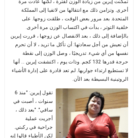
تمكنت إيرين من زيادة الوزن لفترة ، لكنها عادت مرة
أخرى. وتزامن ذلك مع انتقالها من لاتفيا إلى المملكة
المتحدة. بعد مرور بعض الوقت ، طلقت زوجها. على
خلفية التوتر ، بدأت في اكتساب الوزن مرة أخرى.
بالإضافة إلى ذلك ، بعد الانفصال عن زوجها ، قررت إيرين
أن تعيش من أجل سعادتها: أن تأكل ما تريد ، لا أن تحرم
نفسها من أي شيء. تدريجيًا ، وصل الوزن إلى نقطة
حرجة قدرها 132 كجم. وذات يوم ، اكتشفت إيرين ... أنها
لا تستطيع ارتداء جواربها. لم تعد قادرة على إدارة الأشياء
الروتينية البسيطة بعد الآن.
تقول إيرين: "منذ 6
سنوات ، أصبت في
ساقي". "بعد ذلك ،
أجريت عملية
جراحية في ركبتي.
لكن الأطباء قالوا إنه