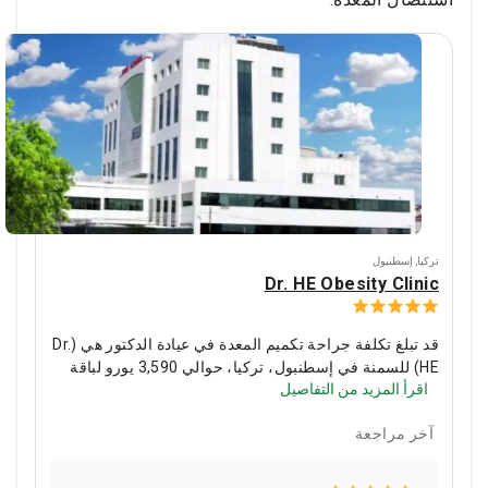
تركيا
,
إسطنبول
Dr. HE Obesity Clinic
قد تبلغ تكلفة جراحة تكميم المعدة في عيادة الدكتور هي (Dr.
HE) للسمنة في إسطنبول، تركيا، حوالي 3,590 يورو لباقة
اقرأ المزيد من التفاصيل
شاملة كلياً. يقوم بإجراء العملية الأستاذ المشارك الدكتور
حسن إردم، وهو أخصائي جراحة السمنة يتمتع بخبرة تمتد لـ
آخر مراجعة
23 عاماً وأجرى أكثر من 5,000 عملية جراحية.
حول الجراح
أسس الدكتور حسن إردم عيادة الدكتور هي للسمنة بخبرة
تزيد عن 20 عاماً في مجال جراحة السمنة. يتخصص الدكتور