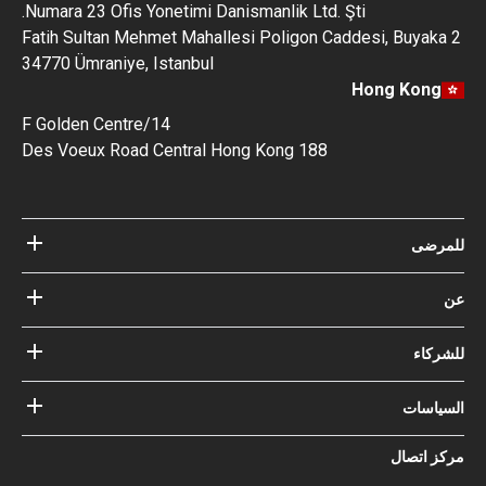
Numara 23 Ofis Yonetimi Danismanlik Ltd. Şti.
Fatih Sultan Mehmet Mahallesi Poligon Caddesi, Buyaka 2
34770 Ümraniye, Istanbul
Hong Kong
14/F Golden Centre
188 Des Voeux Road Central Hong Kong
للمرضى
مستشفيات
عن
الأطباء
عن Bookimed
مدونة
للشركاء
كيف نعمل؟
الإرشادات
أضف المستشفى الخاص بك
أطباؤنا
ضماناتك مع
السياسات
تسجيل الدخول للشركاء
خبير المجلس الاستشاري الطبي
Bookimed
شروط الإستخدام
مركز اتصال
التأثير الاجتماعي وأضواء الإعلام
سياسة الخصوصية