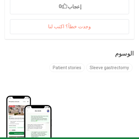
العيادة.
0
إعجاب
البيانات السريرية
: يتم جمع نتائج العلاج وأرقام رضا
المرضى من قاعدة بيانات العيادات المعتمدة على
Bookimed وبدعم من بيانات مصادر طبية محكمة
مثل PubMed وThe Lancet وJAMA وNEJM
وجدت خطأ؟ اكتب لنا
(2023–2026).
الوسوم
Patient stories
Sleeve gastrectomy