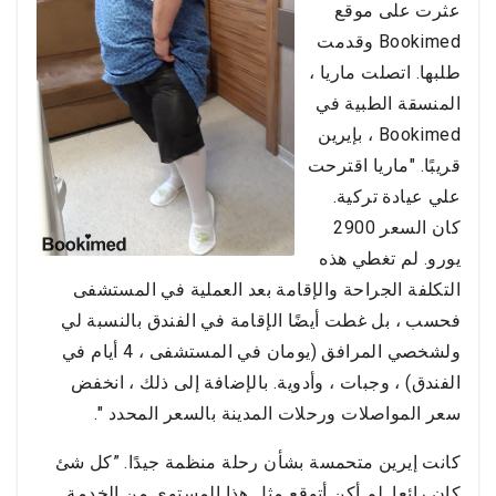
عثرت على موقع
Bookimed وقدمت
طلبها. اتصلت ماريا ،
المنسقة الطبية في
Bookimed ، بإيرين
قريبًا. "ماريا اقترحت
علي عيادة تركية.
كان السعر 2900
يورو. لم تغطي هذه
التكلفة الجراحة والإقامة بعد العملية في المستشفى
فحسب ، بل غطت أيضًا الإقامة في الفندق بالنسبة لي
ولشخصي المرافق (يومان في المستشفى ، 4 أيام في
الفندق) ، وجبات ، وأدوية. بالإضافة إلى ذلك ، انخفض
سعر المواصلات ورحلات المدينة بالسعر المحدد ".
كانت إيرين متحمسة بشأن رحلة منظمة جيدًا. ”كل شئ
كان رائعا. لم أكن أتوقع مثل هذا المستوى من الخدمة