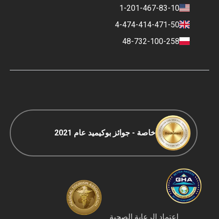
المهنة
سياسة التقييم
1-201-467-83-10
جهات الاتصال
السياسة المالية
4-474-414-471-50
شروط الدفع والإيداع
48-732-100-258
سياسة التصنيف
السفر COVID-19
سياسة التحرير
خاصة - جوائز بوكيميد عام 2021
اعتماد الرعاية الصحية